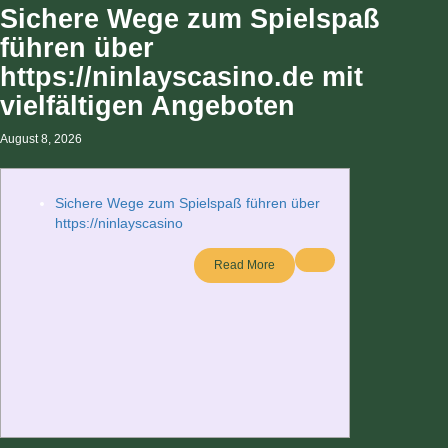
Sichere Wege zum Spielspaß
führen über
https://ninlayscasino.de mit
vielfältigen Angeboten
August 8, 2026
Sichere Wege zum Spielspaß führen über
https://ninlayscasino
Read More