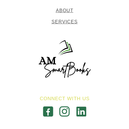
ABOUT
SERVICES
CONNECT WITH US