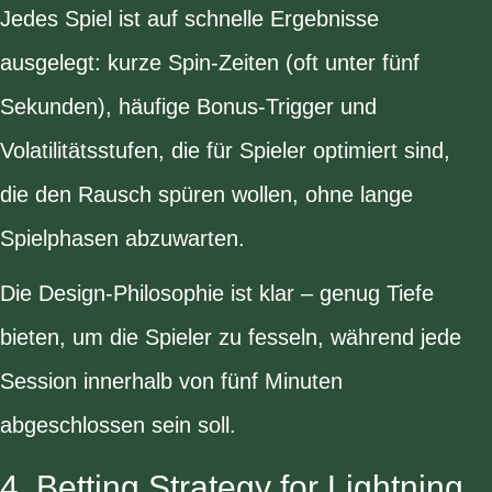
Jedes Spiel ist auf schnelle Ergebnisse
ausgelegt: kurze Spin-Zeiten (oft unter fünf
Sekunden), häufige Bonus-Trigger und
Volatilitätsstufen, die für Spieler optimiert sind,
die den Rausch spüren wollen, ohne lange
Spielphasen abzuwarten.
Die Design-Philosophie ist klar – genug Tiefe
bieten, um die Spieler zu fesseln, während jede
Session innerhalb von fünf Minuten
abgeschlossen sein soll.
4. Betting Strategy for Lightning