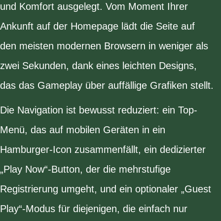
und Komfort ausgelegt. Vom Moment Ihrer
Ankunft auf der Homepage lädt die Seite auf
den meisten modernen Browsern in weniger als
zwei Sekunden, dank eines leichten Designs,
das das Gameplay über auffällige Grafiken stellt.
Die Navigation ist bewusst reduziert: ein Top-
Menü, das auf mobilen Geräten in ein
Hamburger-Icon zusammenfällt, ein dedizierter
„Play Now“-Button, der die mehrstufige
Registrierung umgeht, und ein optionaler „Guest
Play“-Modus für diejenigen, die einfach nur