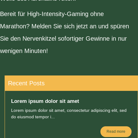
Bereit für High‑Intensity-Gaming ohne
Marathon? Melden Sie sich jetzt an und spüren
Sie den Nervenkitzel sofortiger Gewinne in nur
wenigen Minuten!
Recent Posts
Lorem ipsum dolor sit amet
Lorem ipsum dolor sit amet, consectetur adipiscing elit, sed
do eiusmod tempor i...
Read more