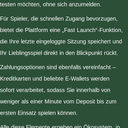
testen möchten, ohne sich anzumelden.
Für Spieler, die schnellen Zugang bevorzugen,
bietet die Plattform eine „Fast Launch“-Funktion,
die Ihre letzte eingeloggte Sitzung speichert und
Ihr Lieblingsspiel direkt in den Blickpunkt rückt.
Zahlungsoptionen sind ebenfalls vereinfacht –
Kreditkarten und beliebte E‑Wallets werden
sofort verarbeitet, sodass Sie innerhalb von
weniger als einer Minute vom Deposit bis zum
ersten Einsatz spielen können.
Alle diese Elemente ergeben ein Ökosystem, in