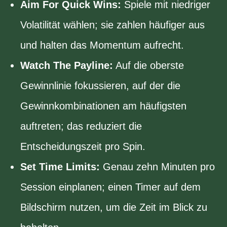
Aim For Quick Wins:
Spiele mit niedriger
Volatilität wählen; sie zahlen häufiger aus
und halten das Momentum aufrecht.
Watch The Payline:
Auf die oberste
Gewinnlinie fokussieren, auf der die
Gewinnkombinationen am häufigsten
auftreten; das reduziert die
Entscheidungszeit pro Spin.
Set Time Limits:
Genau zehn Minuten pro
Session einplanen; einen Timer auf dem
Bildschirm nutzen, um die Zeit im Blick zu