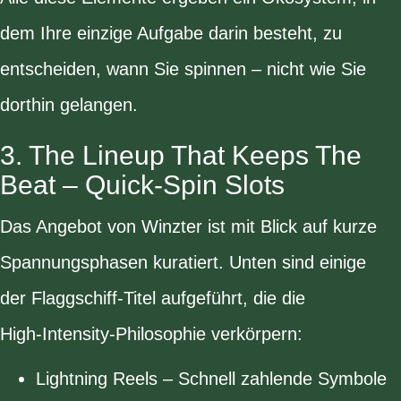
dem Ihre einzige Aufgabe darin besteht, zu
entscheiden, wann Sie spinnen – nicht wie Sie
dorthin gelangen.
3. The Lineup That Keeps The
Beat – Quick‑Spin Slots
Das Angebot von Winzter ist mit Blick auf kurze
Spannungsphasen kuratiert. Unten sind einige
der Flaggschiff-Titel aufgeführt, die die
High‑Intensity‑Philosophie verkörpern:
Lightning Reels – Schnell zahlende Symbole