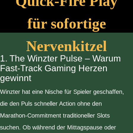
Quick‑Fire Play
für sofortige
Nervenkitzel
1. The Winzter Pulse – Warum
Fast‑Track Gaming Herzen
gewinnt
Winzter hat eine Nische für Spieler geschaffen,
die den Puls schneller Action ohne den
Marathon-Commitment traditioneller Slots
suchen. Ob während der Mittagspause oder