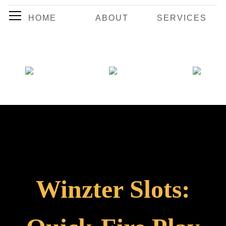
HOME
ABOUT
SERVICES
Winzter Slots: