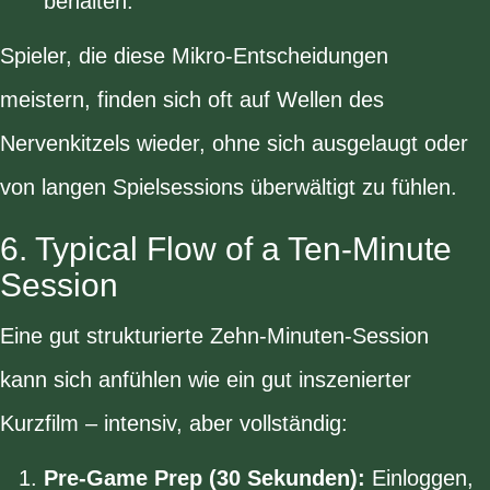
behalten.
Spieler, die diese Mikro-Entscheidungen
meistern, finden sich oft auf Wellen des
Nervenkitzels wieder, ohne sich ausgelaugt oder
von langen Spielsessions überwältigt zu fühlen.
6. Typical Flow of a Ten‑Minute
Session
Eine gut strukturierte Zehn‑Minuten‑Session
kann sich anfühlen wie ein gut inszenierter
Kurzfilm – intensiv, aber vollständig:
Pre‑Game Prep (30 Sekunden):
Einloggen,