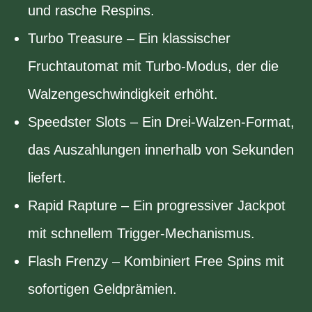
und rasche Respins.
Turbo Treasure – Ein klassischer
Fruchtautomat mit Turbo-Modus, der die
Walzengeschwindigkeit erhöht.
Speedster Slots – Ein Drei‑Walzen-Format,
das Auszahlungen innerhalb von Sekunden
liefert.
Rapid Rapture – Ein progressiver Jackpot
mit schnellem Trigger-Mechanismus.
Flash Frenzy – Kombiniert Free Spins mit
sofortigen Geldprämien.