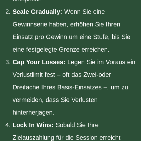
Scale Gradually:
Wenn Sie eine
Gewinnserie haben, erhöhen Sie Ihren
Einsatz pro Gewinn um eine Stufe, bis Sie
eine festgelegte Grenze erreichen.
Cap Your Losses:
Legen Sie im Voraus ein
Verlustlimit fest – oft das Zwei‑oder
Dreifache Ihres Basis‑Einsatzes –, um zu
vermeiden, dass Sie Verlusten
hinterherjagen.
Lock In Wins:
Sobald Sie Ihre
Zielauszahlung für die Session erreicht