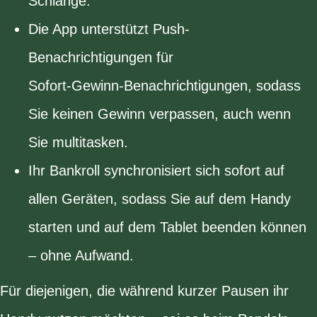
Schlange.
Die App unterstützt Push-
Benachrichtigungen für
Sofort‑Gewinn‑Benachrichtigungen, sodass
Sie keinen Gewinn verpassen, auch wenn
Sie multitasken.
Ihr Bankroll synchronisiert sich sofort auf
allen Geräten, sodass Sie auf dem Handy
starten und auf dem Tablet beenden können
– ohne Aufwand.
Für diejenigen, die während kurzer Pausen ihr