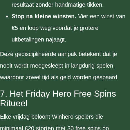
resultaat zonder handmatige tikken.
Stop na kleine winsten.
Vier een winst van
€5 en loop weg voordat je grotere
uitbetalingen najaagt.
Deze gedisciplineerde aanpak betekent dat je
nooit wordt meegesleept in langdurig spelen,
waardoor zowel tijd als geld worden gespaard.
7. Het Friday Hero Free Spins
Ritueel
Elke vrijdag beloont Winhero spelers die
minimaal €20 storten met 30 free spins op