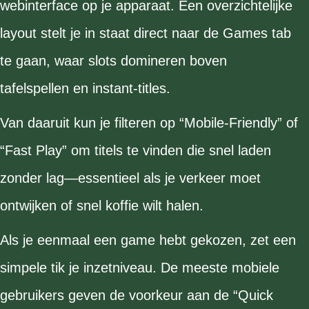
webinterface op je apparaat. Een overzichtelijke
layout stelt je in staat direct naar de Games tab
te gaan, waar slots domineren boven
tafelspellen en instant‑titles.
Van daaruit kun je filteren op “Mobile‑Friendly” of
“Fast Play” om titels te vinden die snel laden
zonder lag—essentieel als je verkeer moet
ontwijken of snel koffie wilt halen.
Als je eenmaal een game hebt gekozen, zet een
simpele tik je inzetniveau. De meeste mobiele
gebruikers geven de voorkeur aan de “Quick