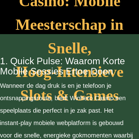
Casino: Mobile
Meesterschap in
Snelle,
1. Quick Pulse: Waarom Korte
Hoog‑Intensieve
Mobile Sessies Ertoe Doen
Wanneer de dag druk is en je telefoon je
Slots & Games
ontsnappingsroute, biedt Winhero Casino een
speelplaats die perfect in je zak past. Het
instant‑play mobiele webplatform is gebouwd
voor die snelle, energieke gokmomenten waarbij