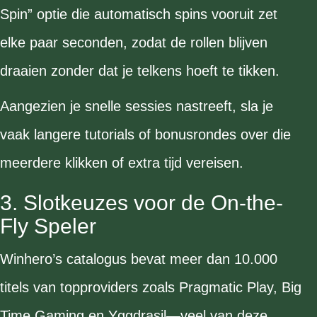
Spin” optie die automatisch spins vooruit zet
elke paar seconden, zodat de rollen blijven
draaien zonder dat je telkens hoeft te tikken.
Aangezien je snelle sessies nastreeft, sla je
vaak langere tutorials of bonusrondes over die
meerdere klikken of extra tijd vereisen.
3. Slotkeuzes voor de On-the-
Fly Speler
Winhero’s catalogus bevat meer dan 10.000
titels van topproviders zoals Pragmatic Play, Big
Time Gaming en Yggdrasil—veel van deze