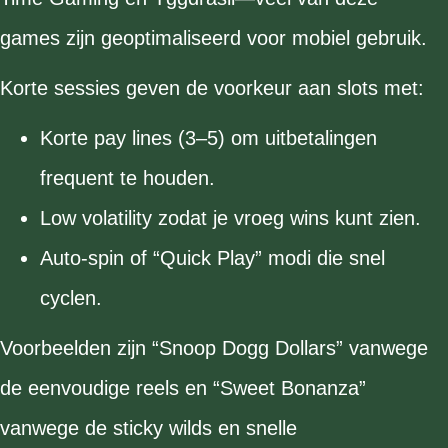
games zijn geoptimaliseerd voor mobiel gebruik.
Korte sessies geven de voorkeur aan slots met:
Korte pay lines (3–5) om uitbetalingen
frequent te houden.
Low volatility zodat je vroeg wins kunt zien.
Auto‑spin of “Quick Play” modi die snel
cyclen.
Voorbeelden zijn “Snoop Dogg Dollars” vanwege
de eenvoudige reels en “Sweet Bonanza”
vanwege de sticky wilds en snelle