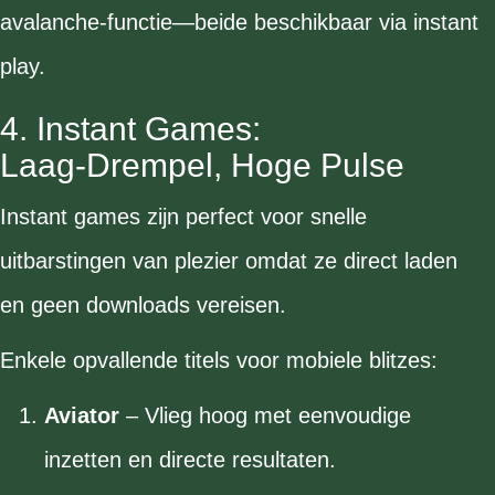
avalanche‑functie—beide beschikbaar via instant
play.
4. Instant Games:
Laag‑Drempel, Hoge Pulse
Instant games zijn perfect voor snelle
uitbarstingen van plezier omdat ze direct laden
en geen downloads vereisen.
Enkele opvallende titels voor mobiele blitzes:
Aviator
– Vlieg hoog met eenvoudige
inzetten en directe resultaten.