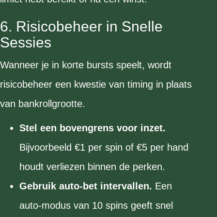
6. Risicobeheer in Snelle
Sessies
Wanneer je in korte bursts speelt, wordt
risicobeheer een kwestie van timing in plaats
van bankrollgrootte.
Stel een bovengrens voor inzet.
Bijvoorbeeld €1 per spin of €5 per hand
houdt verliezen binnen de perken.
Gebruik auto‑bet intervallen.
Een
auto‑modus van 10 spins geeft snel