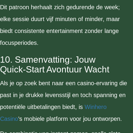
Dit patroon herhaalt zich gedurende de week;
elke sessie duurt vijf minuten of minder, maar
biedt consistente entertainment zonder lange
focusperiodes.
10. Samenvatting: Jouw
Quick‑Start Avontuur Wacht
Als je op zoek bent naar een casino-ervaring die
past in je drukke levensstijl en toch spanning en
potentiële uitbetalingen biedt, is
Winhero
Casino
’s mobiele platform voor jou ontworpen.