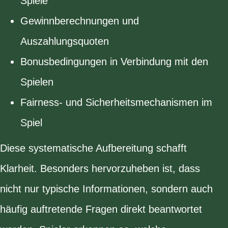
Spiele
Gewinnberechnungen und
Auszahlungsquoten
Bonusbedingungen in Verbindung mit den
Spielen
Fairness- und Sicherheitsmechanismen im
Spiel
Diese systematische Aufbereitung schafft
Klarheit. Besonders hervorzuheben ist, dass
nicht nur typische Informationen, sondern auch
häufig auftretende Fragen direkt beantwortet