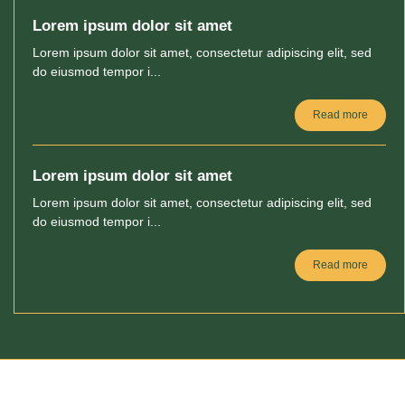
Lorem ipsum dolor sit amet
Lorem ipsum dolor sit amet, consectetur adipiscing elit, sed
do eiusmod tempor i...
Read more
Lorem ipsum dolor sit amet
Lorem ipsum dolor sit amet, consectetur adipiscing elit, sed
do eiusmod tempor i...
Read more