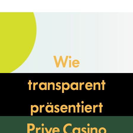
Wie
transparent
präsentiert
Prive Casino