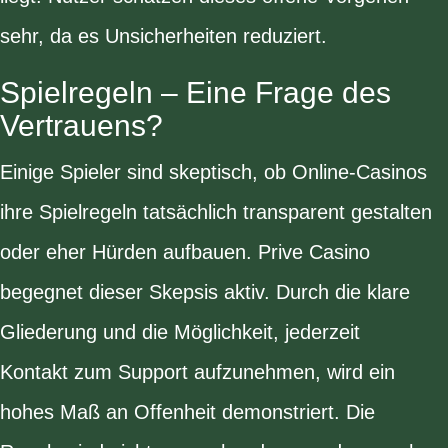
sehr, da es Unsicherheiten reduziert.
Spielregeln – Eine Frage des
Vertrauens?
Einige Spieler sind skeptisch, ob Online-Casinos
ihre Spielregeln tatsächlich transparent gestalten
oder eher Hürden aufbauen. Prive Casino
begegnet dieser Skepsis aktiv. Durch die klare
Gliederung und die Möglichkeit, jederzeit
Kontakt zum Support aufzunehmen, wird ein
hohes Maß an Offenheit demonstriert. Die