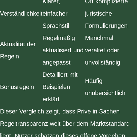
Klarer,
Oft komplizierte
Verständlichkeit
einfacher
juristische
Sprachstil
Formulierungen
Regelmäßig
Manchmal
Aktualität der
aktualisiert und
veraltet oder
Regeln
angepasst
unvollständig
Detailliert mit
Häufig
Bonusregeln
Beispielen
unübersichtlich
erklärt
Dieser Vergleich zeigt, dass Prive in Sachen
Regeltransparenz weit über dem Marktstandard
liegt. Nutzer schätzen dieses offene Vorgehen