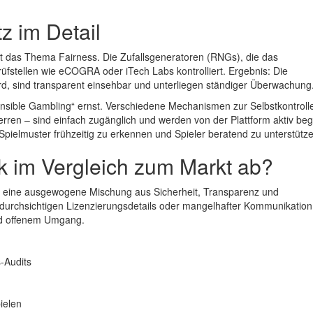
z im Detail
st das Thema Fairness. Die Zufallsgeneratoren (RNGs), die das
stellen wie eCOGRA oder iTech Labs kontrolliert. Ergebnis: Die
, sind transparent einsehbar und unterliegen ständiger Überwachung
ible Gambling“ ernst. Verschiedene Mechanismen zur Selbstkontrolle
rren – sind einfach zugänglich und werden von der Plattform aktiv begl
Spielmuster frühzeitig zu erkennen und Spieler beratend zu unterstütz
k im Vergleich zum Markt ab?
ck eine ausgewogene Mischung aus Sicherheit, Transparenz und
durchsichtigen Lizenzierungsdetails oder mangelhafter Kommunikation
nd offenem Umgang.
-Audits
ielen