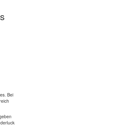
es
es. Bei
reich
egeben
nderluck