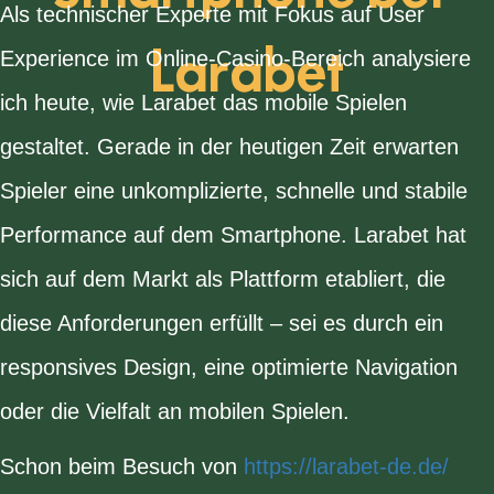
Als technischer Experte mit Fokus auf User
Larabet
Experience im Online-Casino-Bereich analysiere
ich heute, wie Larabet das mobile Spielen
gestaltet. Gerade in der heutigen Zeit erwarten
Spieler eine unkomplizierte, schnelle und stabile
Performance auf dem Smartphone. Larabet hat
sich auf dem Markt als Plattform etabliert, die
diese Anforderungen erfüllt – sei es durch ein
responsives Design, eine optimierte Navigation
oder die Vielfalt an mobilen Spielen.
Schon beim Besuch von
https://larabet-de.de/