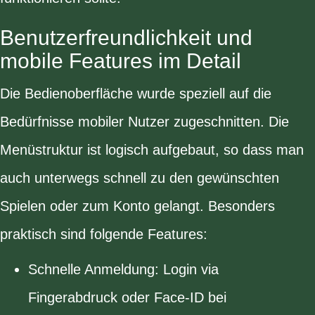
Benutzerfreundlichkeit und
mobile Features im Detail
Die Bedienoberfläche wurde speziell auf die
Bedürfnisse mobiler Nutzer zugeschnitten. Die
Menüstruktur ist logisch aufgebaut, so dass man
auch unterwegs schnell zu den gewünschten
Spielen oder zum Konto gelangt. Besonders
praktisch sind folgende Features:
Schnelle Anmeldung: Login via
Fingerabdruck oder Face-ID bei