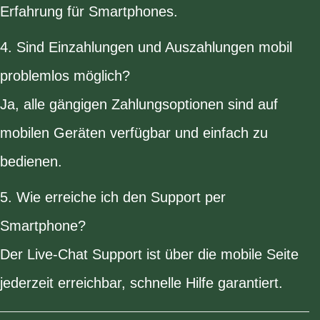
Erfahrung für Smartphones.
4. Sind Einzahlungen und Auszahlungen mobil
problemlos möglich?
Ja, alle gängigen Zahlungsoptionen sind auf
mobilen Geräten verfügbar und einfach zu
bedienen.
5. Wie erreiche ich den Support per
Smartphone?
Der Live-Chat Support ist über die mobile Seite
jederzeit erreichbar, schnelle Hilfe garantiert.