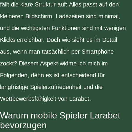
fällt die klare Struktur auf: Alles passt auf den
kleineren Bildschirm, Ladezeiten sind minimal,
und die wichtigsten Funktionen sind mit wenigen
Klicks erreichbar. Doch wie sieht es im Detail
aus, wenn man tatsächlich per Smartphone
zockt? Diesem Aspekt widme ich mich im
Folgenden, denn es ist entscheidend für
langfristige Spielerzufriedenheit und die
Wettbewerbsfähigkeit von Larabet.
Warum mobile Spieler Larabet
bevorzugen