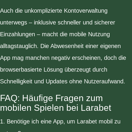
Auch die unkomplizierte Kontoverwaltung
unterwegs – inklusive schneller und sicherer
Einzahlungen – macht die mobile Nutzung
alltagstauglich. Die Abwesenheit einer eigenen
App mag manchen negativ erscheinen, doch die
browserbasierte Lösung überzeugt durch
Schnelligkeit und Updates ohne Nutzeraufwand.
FAQ: Häufige Fragen zum
mobilen Spielen bei Larabet
1. Benötige ich eine App, um Larabet mobil zu