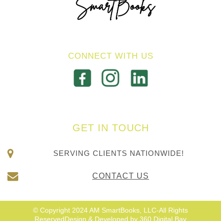
CONNECT WITH US
GET IN TOUCH
SERVING CLIENTS NATIONWIDE!
CONTACT US
© Copyright 2024 AM SmartBooks, LLC-All Rights
ReservedDesign & Developed by
360 Digital Bay