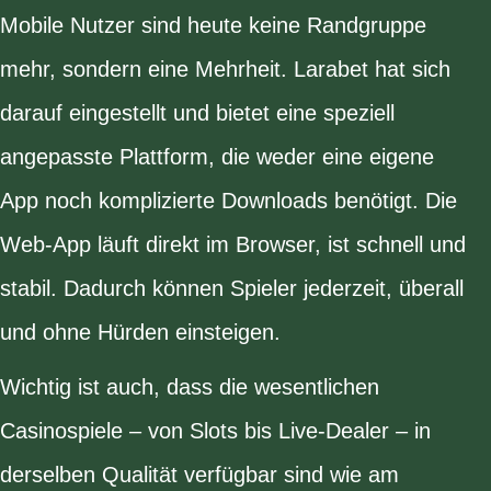
Mobile Nutzer sind heute keine Randgruppe
mehr, sondern eine Mehrheit. Larabet hat sich
darauf eingestellt und bietet eine speziell
angepasste Plattform, die weder eine eigene
App noch komplizierte Downloads benötigt. Die
Web-App läuft direkt im Browser, ist schnell und
stabil. Dadurch können Spieler jederzeit, überall
und ohne Hürden einsteigen.
Wichtig ist auch, dass die wesentlichen
Casinospiele – von Slots bis Live-Dealer – in
derselben Qualität verfügbar sind wie am