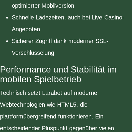
optimierter Mobilversion
Schnelle Ladezeiten, auch bei Live-Casino-
Angeboten
Sicherer Zugriff dank moderner SSL-
Verschlüsselung
Performance und Stabilität im
mobilen Spielbetrieb
Technisch setzt Larabet auf moderne
Webtechnologien wie HTML5, die
plattformübergreifend funktionieren. Ein
entscheidender Pluspunkt gegenüber vielen