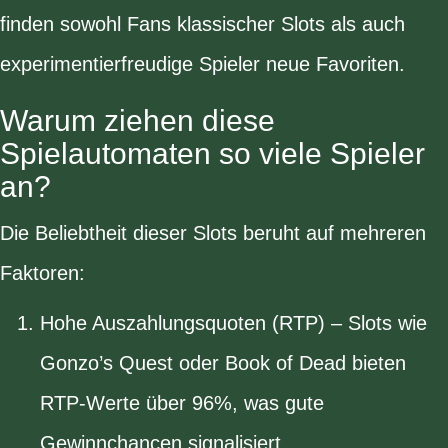
finden sowohl Fans klassischer Slots als auch
experimentierfreudige Spieler neue Favoriten.
Warum ziehen diese
Spielautomaten so viele Spieler
an?
Die Beliebtheit dieser Slots beruht auf mehreren
Faktoren:
Hohe Auszahlungsquoten (RTP) – Slots wie
Gonzo’s Quest oder Book of Dead bieten
RTP-Werte über 96%, was gute
Gewinnchancen signalisiert.