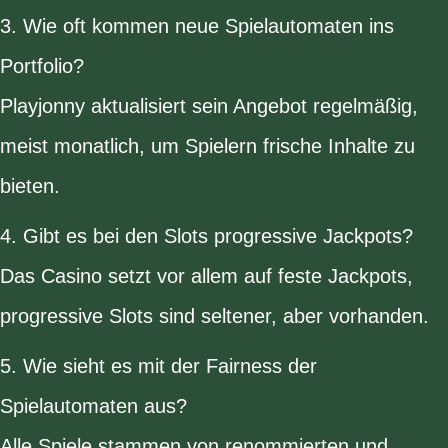
3. Wie oft kommen neue Spielautomaten ins
Portfolio?
Playjonny aktualisiert sein Angebot regelmäßig,
meist monatlich, um Spielern frische Inhalte zu
bieten.
4. Gibt es bei den Slots progressive Jackpots?
Das Casino setzt vor allem auf feste Jackpots,
progressive Slots sind seltener, aber vorhanden.
5. Wie sieht es mit der Fairness der
Spielautomaten aus?
Alle Spiele stammen von renommierten und