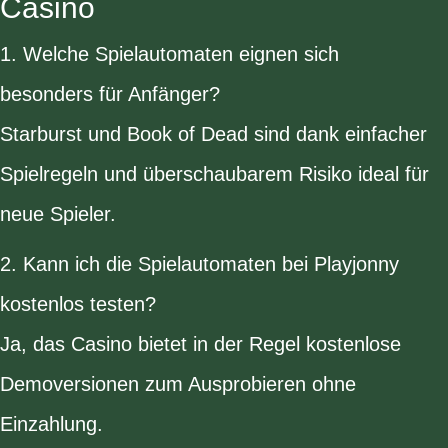
Casino
1. Welche Spielautomaten eignen sich
besonders für Anfänger?
Starburst und Book of Dead sind dank einfacher
Spielregeln und überschaubarem Risiko ideal für
neue Spieler.
2. Kann ich die Spielautomaten bei Playjonny
kostenlos testen?
Ja, das Casino bietet in der Regel kostenlose
Demoversionen zum Ausprobieren ohne
Einzahlung.