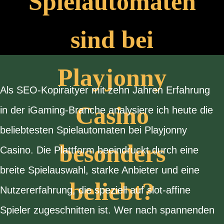
Spielautomaten
sind bei
Playjonny
Als SEO-Kopiraityer mit zehn Jahren Erfahrung
Casino
in der iGaming-Branche analysiere ich heute die
beliebtesten Spielautomaten bei Playjonny
besonders
Casino. Die Plattform beeindruckt durch eine
breite Spielauswahl, starke Anbieter und eine
beliebt?
Nutzererfahrung, die speziell auf slot-affine
Spieler zugeschnitten ist. Wer nach spannenden