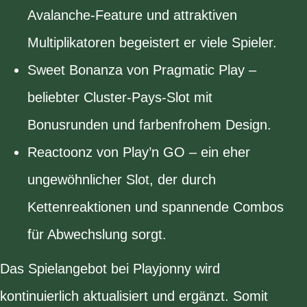
Avalanche-Feature und attraktiven
Multiplikatoren begeistert er viele Spieler.
Sweet Bonanza von Pragmatic Play –
beliebter Cluster-Pays-Slot mit
Bonusrunden und farbenfrohem Design.
Reactoonz von Play’n GO – ein eher
ungewöhnlicher Slot, der durch
Kettenreaktionen und spannende Combos
für Abwechslung sorgt.
Das Spielangebot bei Playjonny wird
kontinuierlich aktualisiert und ergänzt. Somit