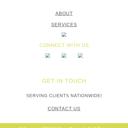
ABOUT
SERVICES
CONNECT WITH US
GET IN TOUCH
SERVING CLIENTS NATIONWIDE!
CONTACT US