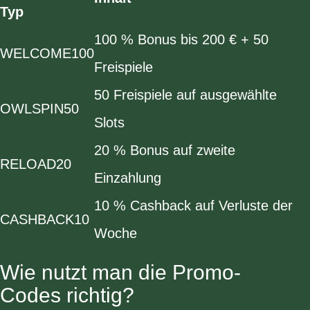
Typ
100 % Bonus bis 200 € + 50
WELCOME100
Freispiele
50 Freispiele auf ausgewählte
OWLSPIN50
Slots
20 % Bonus auf zweite
RELOAD20
Einzahlung
10 % Cashback auf Verluste der
CASHBACK10
Woche
Wie nutzt man die Promo-
Codes richtig?