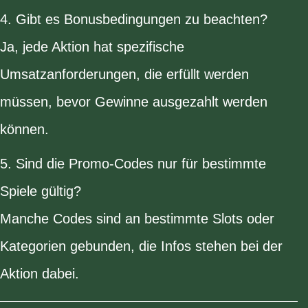
4. Gibt es Bonusbedingungen zu beachten?
Ja, jede Aktion hat spezifische
Umsatzanforderungen, die erfüllt werden
müssen, bevor Gewinne ausgezahlt werden
können.
5. Sind die Promo-Codes nur für bestimmte
Spiele gültig?
Manche Codes sind an bestimmte Slots oder
Kategorien gebunden, die Infos stehen bei der
Aktion dabei.