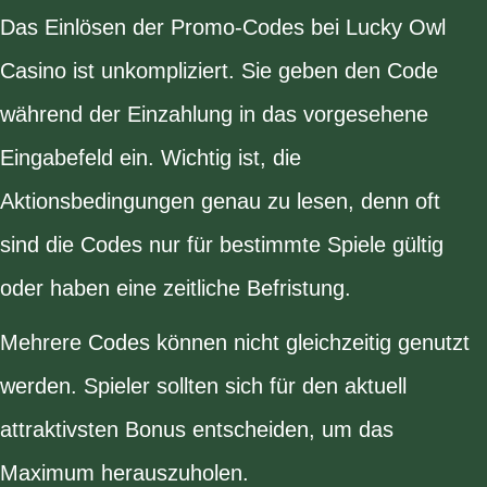
Das Einlösen der Promo-Codes bei Lucky Owl
Casino ist unkompliziert. Sie geben den Code
während der Einzahlung in das vorgesehene
Eingabefeld ein. Wichtig ist, die
Aktionsbedingungen genau zu lesen, denn oft
sind die Codes nur für bestimmte Spiele gültig
oder haben eine zeitliche Befristung.
Mehrere Codes können nicht gleichzeitig genutzt
werden. Spieler sollten sich für den aktuell
attraktivsten Bonus entscheiden, um das
Maximum herauszuholen.