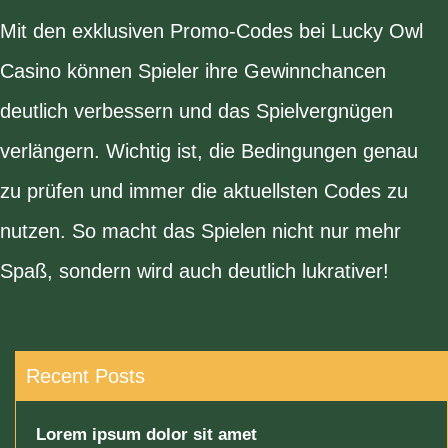
Mit den exklusiven Promo-Codes bei Lucky Owl
Casino können Spieler ihre Gewinnchancen
deutlich verbessern und das Spielvergnügen
verlängern. Wichtig ist, die Bedingungen genau
zu prüfen und immer die aktuellsten Codes zu
nutzen. So macht das Spielen nicht nur mehr
Spaß, sondern wird auch deutlich lukrativer!
Recent Posts
Lorem ipsum dolor sit amet