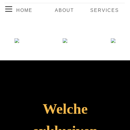
HOME
ABOUT
SERVICES
Welche