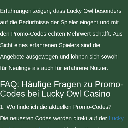
Erfahrungen zeigen, dass Lucky Owl besonders
auf die Bedürfnisse der Spieler eingeht und mit
den Promo-Codes echten Mehrwert schafft. Aus
Sicht eines erfahrenen Spielers sind die
Angebote ausgewogen und lohnen sich sowohl
für Neulinge als auch für erfahrene Nutzer.
FAQ: Häufige Fragen zu Promo-
Codes bei Lucky Owl Casino
1. Wo finde ich die aktuellen Promo-Codes?
Die neuesten Codes werden direkt auf der
Lucky