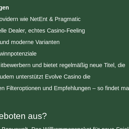
gen
ovidern wie NetEnt & Pragmatic
lle Dealer, echtes Casino-Feeling
 und moderne Varianten
winnpotenziale
Mitbewerbern und bietet regelmäßig neue Titel, die
 Zudem unterstützt Evolve Casino die
en Filteroptionen und Empfehlungen – so findet m
geboten aus?