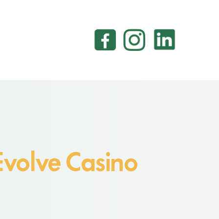
Evolve Casino