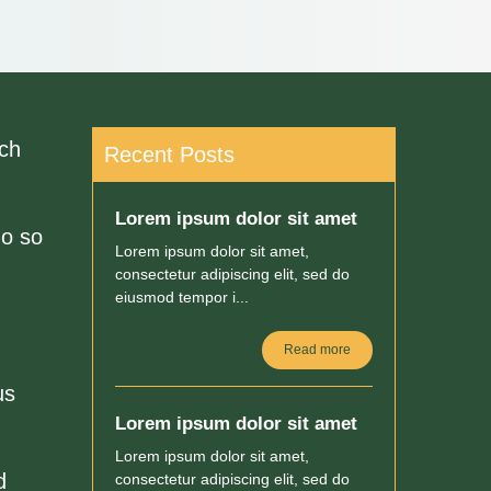
ich
Recent Posts
Lorem ipsum dolor sit amet
no so
Lorem ipsum dolor sit amet,
consectetur adipiscing elit, sed do
eiusmod tempor i...
Read more
us
Lorem ipsum dolor sit amet
Lorem ipsum dolor sit amet,
d
consectetur adipiscing elit, sed do