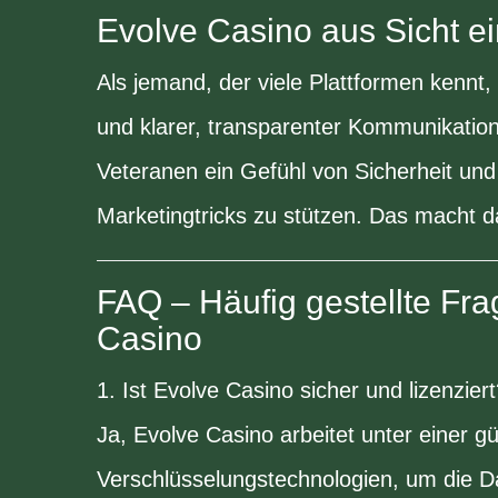
Evolve Casino aus Sicht ei
Als jemand, der viele Plattformen kennt,
und klarer, transparenter Kommunikation
Veteranen ein Gefühl von Sicherheit und 
Marketingtricks zu stützen. Das macht da
FAQ – Häufig gestellte Fra
Casino
1. Ist Evolve Casino sicher und lizenzier
Ja, Evolve Casino arbeitet unter einer g
Verschlüsselungstechnologien, um die Da