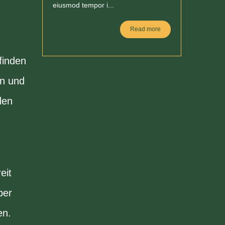
eiusmod tempor i...
Read more
finden
en und
den
eit
ber
en.