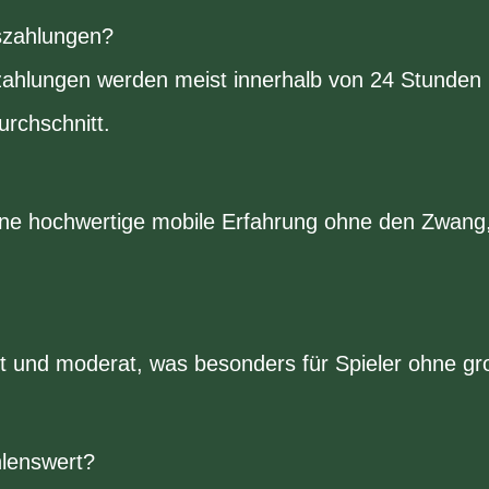
uszahlungen?
szahlungen werden meist innerhalb von 24 Stunden
urchschnitt.
 eine hochwertige mobile Erfahrung ohne den Zwang
t und moderat, was besonders für Spieler ohne g
hlenswert?