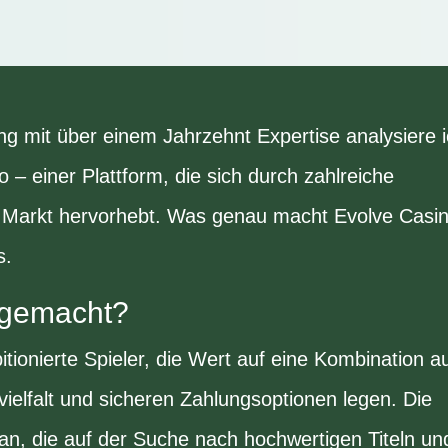
ng mit über einem Jahrzehnt Expertise analysiere 
 – einer Plattform, die sich durch zahlreiche
 Markt hervorhebt. Was genau macht Evolve Casi
s.
 gemacht?
itionierte Spieler, die Wert auf eine Kombination a
ielfalt und sicheren Zahlungsoptionen legen. Die
 an, die auf der Suche nach hochwertigen Titeln un