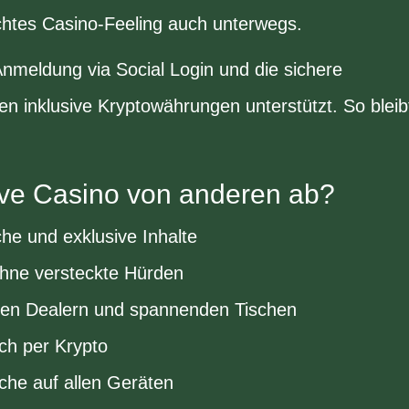
htes Casino-Feeling auch unterwegs.
 Anmeldung via Social Login und die sichere
n inklusive Kryptowährungen unterstützt. So bleib
lve Casino von anderen ab?
che und exklusive Inhalte
ohne versteckte Hürden
ten Dealern und spannenden Tischen
ch per Krypto
che auf allen Geräten