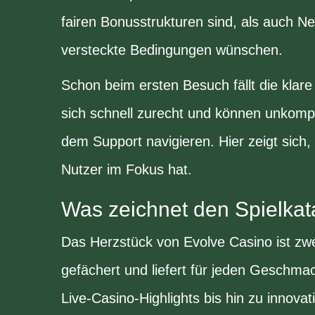
fairen Bonusstrukturen sind, als auch Ne
versteckte Bedingungen wünschen.
Schon beim ersten Besuch fällt die klare 
sich schnell zurecht und können unkomp
dem Support navigieren. Hier zeigt sich,
Nutzer im Fokus hat.
Was zeichnet den Spielkat
Das Herzstück von Evolve Casino ist zwei
gefächert und liefert für jeden Geschma
Live-Casino-Highlights bis hin zu innovat