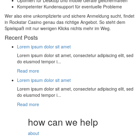
Optimiert für Desktop und mobile Geräte gleichermaßen
Kompetenter Kundensupport für eventuelle Probleme
Wer also eine unkomplizierte und sichere Anmeldung sucht, findet
in Rockstar Casino genau das richtige Angebot. So steht dem
Spielspaß mit nur wenigen Klicks nichts mehr im Weg.
Recent Posts
Lorem ipsum dolor sit amet
Lorem ipsum dolor sit amet, consectetur adipiscing elit, sed
do eiusmod tempor i...
Read more
Lorem ipsum dolor sit amet
Lorem ipsum dolor sit amet, consectetur adipiscing elit, sed
do eiusmod tempor i...
Read more
how can we help
about