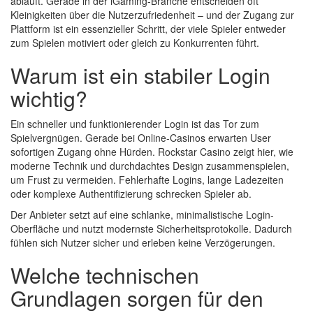
abläuft. Gerade in der iGaming-Branche entscheiden oft
Kleinigkeiten über die Nutzerzufriedenheit – und der Zugang zur
Plattform ist ein essenzieller Schritt, der viele Spieler entweder
zum Spielen motiviert oder gleich zu Konkurrenten führt.
Warum ist ein stabiler Login
wichtig?
Ein schneller und funktionierender Login ist das Tor zum
Spielvergnügen. Gerade bei Online-Casinos erwarten User
sofortigen Zugang ohne Hürden. Rockstar Casino zeigt hier, wie
moderne Technik und durchdachtes Design zusammenspielen,
um Frust zu vermeiden. Fehlerhafte Logins, lange Ladezeiten
oder komplexe Authentifizierung schrecken Spieler ab.
Der Anbieter setzt auf eine schlanke, minimalistische Login-
Oberfläche und nutzt modernste Sicherheitsprotokolle. Dadurch
fühlen sich Nutzer sicher und erleben keine Verzögerungen.
Welche technischen
Grundlagen sorgen für den