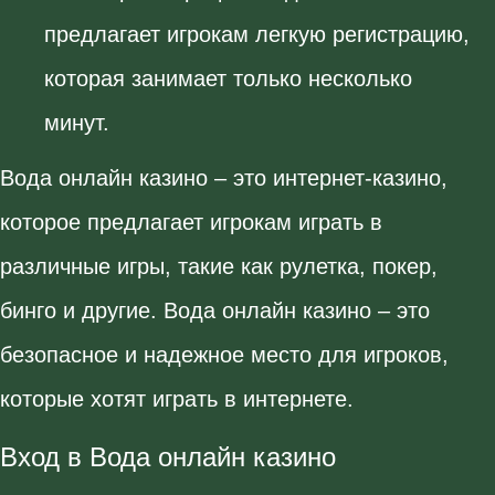
предлагает игрокам легкую регистрацию,
которая занимает только несколько
минут.
Вода онлайн казино – это интернет-казино,
которое предлагает игрокам играть в
различные игры, такие как рулетка, покер,
бинго и другие. Вода онлайн казино – это
безопасное и надежное место для игроков,
которые хотят играть в интернете.
Вход в Вода онлайн казино