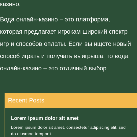
казино.
Вода онлайн-казино – это платформа,
которая предлагает игрокам широкий спектр
игр и способов оплаты. Если вы ищете новый
способ играть и получать выигрыша, то вода
онлайн-казино – это отличный выбор.
Recent Posts
Lorem ipsum dolor sit amet
Lorem ipsum dolor sit amet, consectetur adipiscing elit, sed
do eiusmod tempor i...