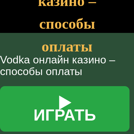
казино –
способы
оплаты
Vodka онлайн казино –
способы оплаты
▶️
ИГРАТЬ