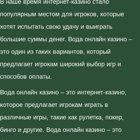
В наше время интернет-казино стало
популярным местом для игроков, которые
хотят испытать свою удачу и выиграть
большие суммы денег. Вода онлайн казино –
это один из таких вариантов, который
предлагает игрокам широкий выбор игр и
способов оплаты.
Вода онлайн казино – это интернет-казино,
которое предлагает игрокам играть в
различные игры, такие как рулетка, покер,
бинго и другие. Вода онлайн казино – это