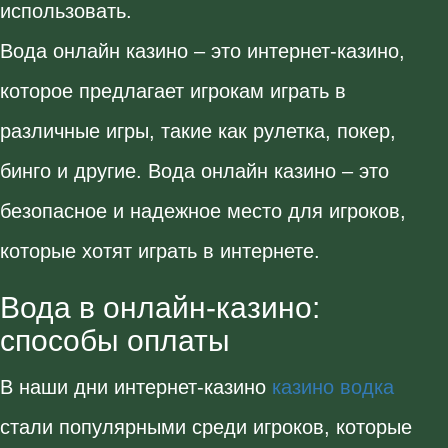
использовать.
Вода онлайн казино – это интернет-казино,
которое предлагает игрокам играть в
различные игры, такие как рулетка, покер,
бинго и другие. Вода онлайн казино – это
безопасное и надежное место для игроков,
которые хотят играть в интернете.
Вода в онлайн-казино:
способы оплаты
В наши дни интернет-казино
казино водка
стали популярными среди игроков, которые