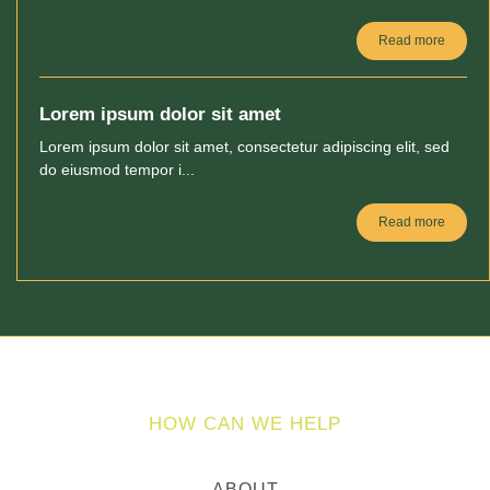
Read more
Lorem ipsum dolor sit amet
Lorem ipsum dolor sit amet, consectetur adipiscing elit, sed
do eiusmod tempor i...
Read more
HOW CAN WE HELP
ABOUT