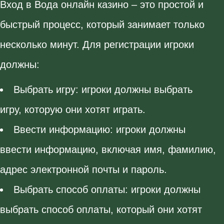
Вход в Вода онлайн казино – это простой и
быстрый процесс, который занимает только
несколько минут. Для регистрации игроки
должны:
Выбрать игру: игроки должны выбрать
игру, которую они хотят играть.
Ввести информацию: игроки должны
ввести информацию, включая имя, фамилию,
адрес электронной почты и пароль.
Выбрать способ оплаты: игроки должны
выбрать способ оплаты, который они хотят