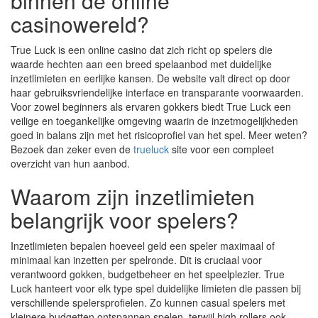
binnen de online
casinowereld?
True Luck is een online casino dat zich richt op spelers die
waarde hechten aan een breed spelaanbod met duidelijke
inzetlimieten en eerlijke kansen. De website valt direct op door
haar gebruiksvriendelijke interface en transparante voorwaarden.
Voor zowel beginners als ervaren gokkers biedt True Luck een
veilige en toegankelijke omgeving waarin de inzetmogelijkheden
goed in balans zijn met het risicoprofiel van het spel. Meer weten?
Bezoek dan zeker even de
trueluck
site voor een compleet
overzicht van hun aanbod.
Waarom zijn inzetlimieten
belangrijk voor spelers?
Inzetlimieten bepalen hoeveel geld een speler maximaal of
minimaal kan inzetten per spelronde. Dit is cruciaal voor
verantwoord gokken, budgetbeheer en het speelplezier. True
Luck hanteert voor elk type spel duidelijke limieten die passen bij
verschillende spelersprofielen. Zo kunnen casual spelers met
kleinere budgetten ontspannen spelen, terwijl high rollers ook