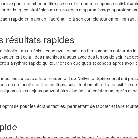
choisie pour que chaque titre puisse offrir une récompense satisfaisant
de longues stratégies ou de courbes d’apprentissage approfondies
tion rapide et maintient l’adrénaline à son comble tout en minimisant 
s résultats rapides
tisfaction en un éclair, vous avez besoin de titres conçus autour de la 
 exactement cela : des machines à sous avec des temps de spin rapide
lettes à rythme rapide qui tournent en quelques secondes après avoir c
s machines à sous à haut rendement de NetEnt et Spinomenal qui prés
ou de fonctionnalités multi-phases—tout en offrant la possibilité de
lassiques où les enjeux peuvent être ajustés immédiatement après cha
t optimisé pour les écrans tactiles, permettant de tapoter et faire tourn
apide
gie peut faire pencher la balance en votre faveur. Au lieu de poursuivre