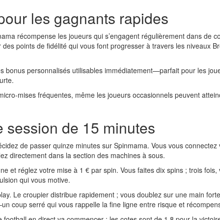
pour les gagnants rapides
nmama récompense les joueurs qui s’engagent régulièrement dans de c
des points de fidélité qui vous font progresser à travers les niveaux B
 bonus personnalisés utilisables immédiatement—parfait pour les jou
urte.
icro‑mises fréquentes, même les joueurs occasionnels peuvent attein
e session de 15 minutes
t décidez de passer quinze minutes sur Spinmama. Vous vous connectez 
lez directement dans la section des machines à sous.
 et réglez votre mise à 1 € par spin. Vous faites dix spins ; trois fois,
lsion qui vous motive.
lay. Le croupier distribue rapidement ; vous doublez sur une main fort
n coup serré qui vous rappelle la fine ligne entre risque et récompen
football en direct va commencer ; les cotes sont de 1,8 pour la victoir