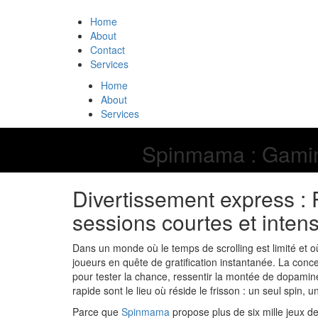
Home
About
Contact
Services
Home
About
Services
Spinmama : Gaming 
Divertissement express :
sessions courtes et inten
Dans un monde où le temps de scrolling est limité et 
joueurs en quête de gratification instantanée. La con
pour tester la chance, ressentir la montée de dopamine
rapide sont le lieu où réside le frisson : un seul spin, u
Parce que
Spinmama
propose plus de six mille jeux de