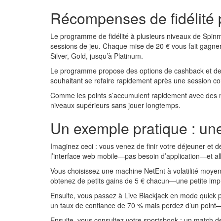
Récompenses de fidélité 
Le programme de fidélité à plusieurs niveaux de Spi
sessions de jeu. Chaque mise de 20 € vous fait gagner 
Silver, Gold, jusqu’à Platinum.
Le programme propose des options de cashback et des
souhaitant se refaire rapidement après une session co
Comme les points s’accumulent rapidement avec des m
niveaux supérieurs sans jouer longtemps.
Un exemple pratique : un
Imaginez ceci : vous venez de finir votre déjeuner e
l’interface web mobile—pas besoin d’application—et al
Vous choisissez une machine NetEnt à volatilité moyenne
obtenez de petits gains de 5 € chacun—une petite impu
Ensuite, vous passez à Live Blackjack en mode quick p
un taux de confiance de 70 % mais perdez d’un point—u
Ensuite, vous consultez votre sportsbook : un match de 