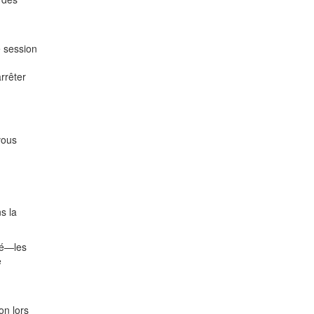
 session
arrêter
vous
s la
ré—les
e
on lors