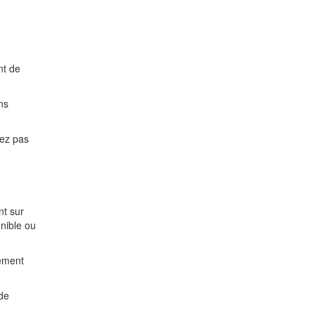
nt de
ns
gez pas
nt sur
onible ou
rement
de