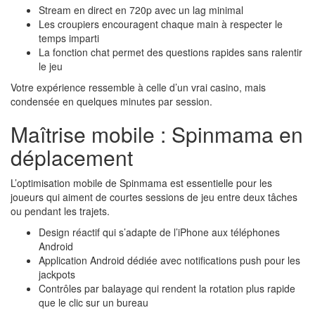
Stream en direct en 720p avec un lag minimal
Les croupiers encouragent chaque main à respecter le
temps imparti
La fonction chat permet des questions rapides sans ralentir
le jeu
Votre expérience ressemble à celle d’un vrai casino, mais
condensée en quelques minutes par session.
Maîtrise mobile : Spinmama en
déplacement
L’optimisation mobile de Spinmama est essentielle pour les
joueurs qui aiment de courtes sessions de jeu entre deux tâches
ou pendant les trajets.
Design réactif qui s’adapte de l’iPhone aux téléphones
Android
Application Android dédiée avec notifications push pour les
jackpots
Contrôles par balayage qui rendent la rotation plus rapide
que le clic sur un bureau