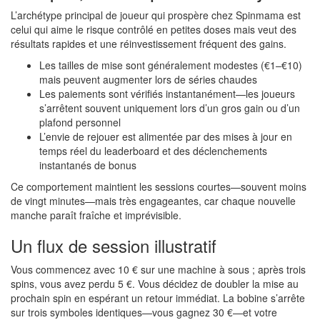
L’archétype principal de joueur qui prospère chez Spinmama est
celui qui aime le risque contrôlé en petites doses mais veut des
résultats rapides et une réinves­tissement fréquent des gains.
Les tailles de mise sont généralement modestes (€1–€10)
mais peuvent augmenter lors de séries chaudes
Les paiements sont vérifiés instantanément—les joueurs
s’arrêtent souvent uniquement lors d’un gros gain ou d’un
plafond personnel
L’envie de rejouer est alimentée par des mises à jour en
temps réel du leaderboard et des déclenchements
instantanés de bonus
Ce comportement maintient les sessions courtes—souvent moins
de vingt minutes—mais très engageantes, car chaque nouvelle
manche paraît fraîche et imprévisible.
Un flux de session illustratif
Vous commencez avec 10 € sur une machine à sous ; après trois
spins, vous avez perdu 5 €. Vous décidez de doubler la mise au
prochain spin en espérant un retour immédiat. La bobine s’arrête
sur trois symboles identiques—vous gagnez 30 €—et votre