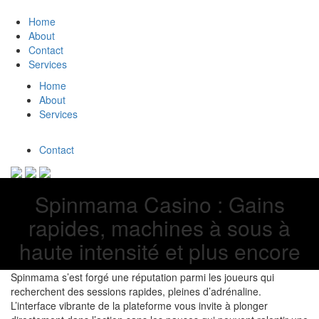
Home
About
Contact
Services
Home
About
Services
Contact
Spinmama Casino : Gains
rapides, machines à sous à
haute intensité et plus encore
Spinmama s’est forgé une réputation parmi les joueurs qui
recherchent des sessions rapides, pleines d’adrénaline.
L’interface vibrante de la plateforme vous invite à plonger