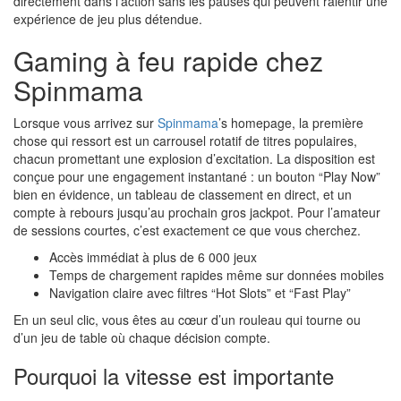
directement dans l’action sans les pauses qui peuvent ralentir une
expérience de jeu plus détendue.
Gaming à feu rapide chez
Spinmama
Lorsque vous arrivez sur
Spinmama
’s homepage, la première
chose qui ressort est un carrousel rotatif de titres populaires,
chacun promettant une explosion d’excitation. La disposition est
conçue pour une engagement instantané : un bouton “Play Now”
bien en évidence, un tableau de classement en direct, et un
compte à rebours jusqu’au prochain gros jackpot. Pour l’amateur
de sessions courtes, c’est exactement ce que vous cherchez.
Accès immédiat à plus de 6 000 jeux
Temps de chargement rapides même sur données mobiles
Navigation claire avec filtres “Hot Slots” et “Fast Play”
En un seul clic, vous êtes au cœur d’un rouleau qui tourne ou
d’un jeu de table où chaque décision compte.
Pourquoi la vitesse est importante