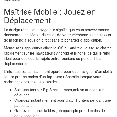
Maîtrise Mobile : Jouez en
Déplacement
Le design réactif du navigateur signifie que vous pouvez passer
directement de l’écran d’accueil de votre téléphone à une session
de machine à sous en direct sans télécharger d’application.
Même sans application officielle iOS ou Android, le site se charge
rapidement sur les navigateurs Android et iPhone, ce qui le rend
idéal pour des courts trajets entre réunions ou pendant les
déplacements.
L’interface est suffisamment épurée pour que naviguer d’un slot à
l’autre prenne moins d’un tap—une nécessité lorsque vous
recherchez ces résultats rapides.
Spin une fois sur Big Stack Lumberjack en attendant le
déjeuner.
Changez instantanément pour Gator Hunters pendant une
pause café.
Gardez les mises faibles ; chaque spin prend moins de
deux secondes.