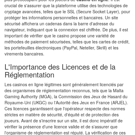
crucial de s'assurer que la plateforme utilise des technologies de
cryptage avancées, telles que le SSL (Secure Socket Layer), pour
protéger les informations personnelles et bancaires. Un site
sécurisé affichera un cadenas dans la barre d'adresse du
navigateur, indiquant que la connexion est chiffrée. De plus, il est
important de vérifier que le casino propose une variété de
méthodes de paiement sécurisées, telles que les cartes de crédit,
les portefeuilles électroniques (PayPal, Neteller, Skrill) et les
virements bancaires.
L'Importance des Licences et de la
Réglementation
Les casinos en ligne légitimes sont généralement licenciés par
des organismes de réglementation reconnus, tels que la Malta
Gaming Authority (MGA), la Commission des Jeux de Hasard du
Royaume-Uni (UKGC) ou l'Autorité des Jeux en France (ARJEL).
Ces licences garantissent que l'opérateur respecte des normes
strictes en matière de sécurité, d'équité et de protection des
joueurs. Avant de s'inscrire sur un site, il est donc impératif de
vérifier la présence d'une licence valide et de s'assurer que
l'organisme de réglementation est réputé. La vérification de ces