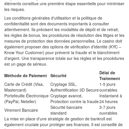
éléments constitue une première étape essentielle pour minimiser
les risques.
Les conditions générales d'utilisation et la politique de
confidentialité sont des documents importants à consulter
attentivement. Ils précisent les modalités de dépôt et de retrait,
les règles de bonus, les procédures de résolution des litiges et les
mesures de protection des données personnelles. Le casino doit
également proposer des options de vérification d'identité (KYC –
Know Your Customer) pour prévenir la fraude et le blanchiment
d'argent. Une transparence totale sur les règles et les procédures
est un gage de sérieux.
Délai de
Méthode de Paiement
Sécurité
Traitement
Carte de Crédit (Visa,
Cryptage SSL,
1-5 jours
Mastercard)
Authentification 3D Secure
ouvrables
Portefeuille Électronique
Cryptage avancé,
Instantané à
(PayPal, Neteller)
Protection contre la fraude
24 heures
Sécurité bancaire
3-7 jours
Virement Bancaire
standard
ouvrables
La mise en place d'une stratégie de gestion de bankroll est
également cruciale pour protéger ses finances. Il est conseillé de