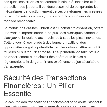
des questions cruciales concernant la sécurité financière et la
protection des joueurs. Il est donc essentiel de comprendre les
mécanismes de fonctionnement de ces plateformes, les mesures
de sécurité mises en place, et les stratégies pour jouer de
manière responsable.
Le monde des casinos virtuels est en constante expansion, offrant
une variété impressionnante de jeux, des classiques comme le
blackjack et la roulette aux machines à sous les plus innovantes.
Cette diversité, combinée à des bonus attractifs et des
opportunités de gains potentiellement importants, attire un public
toujours plus large. Néanmoins, il est primordial de faire preuve
de discernement et de choisir des opérateurs fiables et
réglementés afin de garantir une expérience de jeu sécurisée et
transparente.
Sécurité des Transactions
Financières : Un Pilier
Essentiel
La sécurité des transactions financières est sans doute l'aspect le
plus préoccupant pour les joueurs de
casino en ligne
. Il est