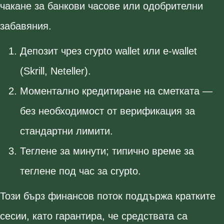
чакане за банкови часове или одобрителни
забавяния.
Депозит чрез crypto wallet или e‑wallet
(Skrill, Neteller).
Моментално кредитиране на сметката —
без необходимост от верификация за
стандартни лимити.
Теглене за минути; типично време за
теглене под час за crypto.
Този бърз финансов поток поддържа кратките
сесии, като гарантира, че средствата са