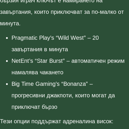
бързия играч ключът е намирането на
завъртания, които приключват за по-малко от
минута.
Pragmatic Play’s “Wild West” – 20
завъртания в минута
NetEnt’s “Star Burst” – автоматичен режим
намалява чакането
Big Time Gaming’s “Bonanza” –
прогресивни джакпоти, които могат да
приключат бързо
Тези опции поддържат адреналина висок: