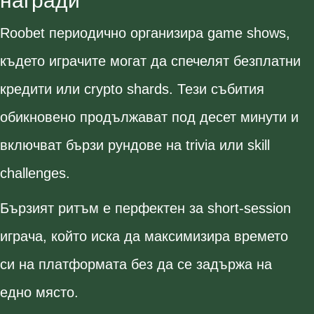
награди
Roobet периодично организира game shows,
където играчите могат да спечелят безплатни
кредити или crypto shards. Тези събития
обикновено продължават под десет минути и
включват бързи рундове на trivia или skill
challenges.
Бързият ритъм е перфектен за short‑session
играча, който иска да максимизира времето
си на платформата без да се задържа на
едно място.