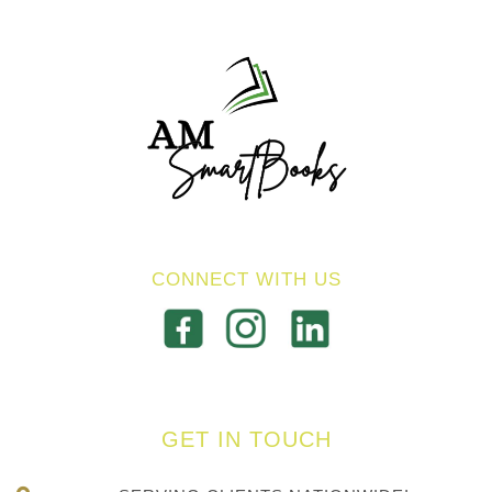
CONNECT WITH US
GET IN TOUCH