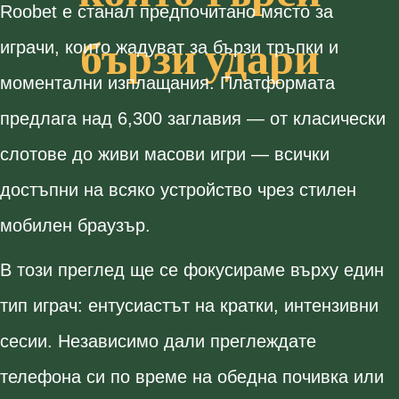
Roobet е станал предпочитано място за
бързи удари
играчи, които жадуват за бързи тръпки и
моментални изплащания. Платформата
предлага над 6,300 заглавия — от класически
слотове до живи масови игри — всички
достъпни на всяко устройство чрез стилен
мобилен браузър.
В този преглед ще се фокусираме върху един
тип играч: ентусиастът на кратки, интензивни
сесии. Независимо дали преглеждате
телефона си по време на обедна почивка или