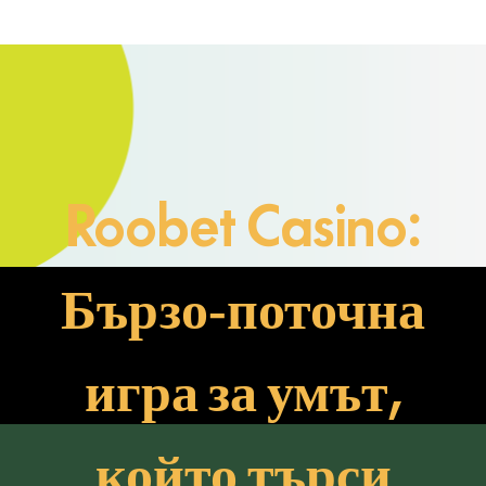
Roobet Casino:
Бързо‑поточна
игра за умът,
който търси