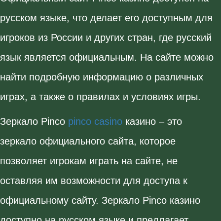
русском языке, что делает его доступным для
игроков из России и других стран, где русский
язык является официальным. На сайте можно
найти подробную информацию о различных
играх, а также о правилах и условиях игры.
Зеркало Pinco
pinco casino
казино – это
зеркало официального сайта, которое
позволяет игрокам играть на сайте, не
оставляя им возможности для доступа к
официальному сайту. Зеркало Pinco казино
доступно на русском языке и предлагает