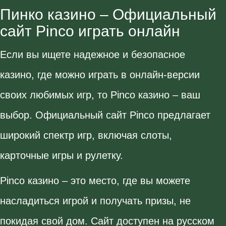
Пинко казино – Официальный
сайт Pinco играть онлайн
Если вы ищете надежное и безопасное
казино, где можно играть в онлайн-версии
своих любимых игр, то Pinco казино – ваш
выбор. Официальный сайт Pinco предлагает
широкий спектр игр, включая слоты,
карточные игры и рулетку.
Pinco казино – это место, где вы можете
насладиться игрой и получать призы, не
покидая свой дом. Сайт доступен на русском