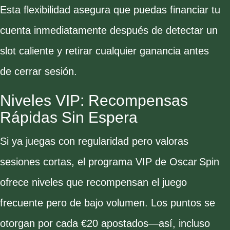
Esta flexibilidad asegura que puedas financiar tu
cuenta inmediatamente después de detectar un
slot caliente y retirar cualquier ganancia antes
de cerrar sesión.
Niveles VIP: Recompensas
Rápidas Sin Espera
Si ya juegas con regularidad pero valoras
sesiones cortas, el programa VIP de Oscar Spin
ofrece niveles que recompensan el juego
frecuente pero de bajo volumen. Los puntos se
otorgan por cada €20 apostados—así, incluso