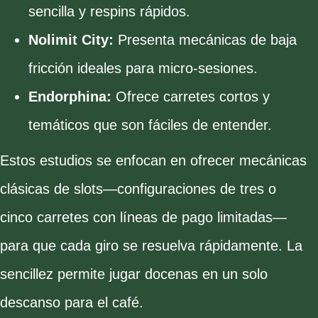
sencilla y respins rápidos.
Nolimit City:
Presenta mecánicas de baja
fricción ideales para micro‑sesiones.
Endorphina:
Ofrece carretes cortos y
temáticos que son fáciles de entender.
Estos estudios se enfocan en ofrecer mecánicas
clásicas de slots—configuraciones de tres o
cinco carretes con líneas de pago limitadas—
para que cada giro se resuelva rápidamente. La
sencillez permite jugar docenas en un solo
descanso para el café.