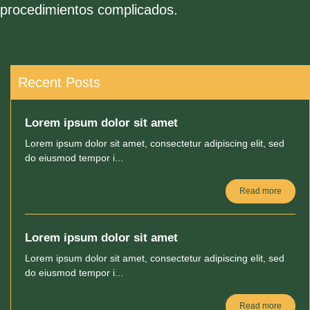
procedimientos complicados.
Recent Posts
Lorem ipsum dolor sit amet
Lorem ipsum dolor sit amet, consectetur adipiscing elit, sed
do eiusmod tempor i...
Read more
Lorem ipsum dolor sit amet
Lorem ipsum dolor sit amet, consectetur adipiscing elit, sed
do eiusmod tempor i...
Read more