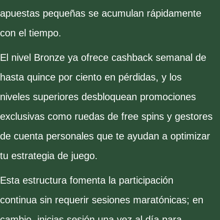
apuestas pequeñas se acumulan rápidamente
con el tiempo.
El nivel Bronze ya ofrece cashback semanal de
hasta quince por ciento en pérdidas, y los
niveles superiores desbloquean promociones
exclusivas como ruedas de free spins y gestores
de cuenta personales que te ayudan a optimizar
tu estrategia de juego.
Esta estructura fomenta la participación
continua sin requerir sesiones maratónicas; en
cambio, inicias sesión una vez al día para