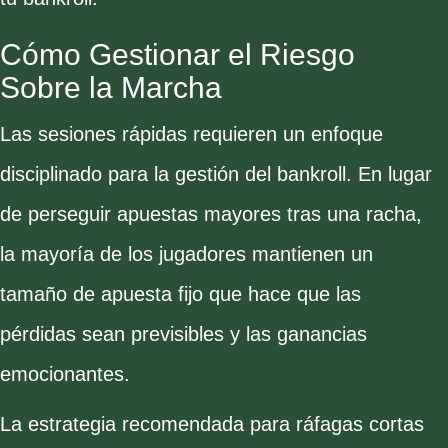
Cómo Gestionar el Riesgo
Sobre la Marcha
Las sesiones rápidas requieren un enfoque
disciplinado para la gestión del bankroll. En lugar
de perseguir apuestas mayores tras una racha,
la mayoría de los jugadores mantienen un
tamaño de apuesta fijo que hace que las
pérdidas sean previsibles y las ganancias
emocionantes.
La estrategia recomendada para ráfagas cortas