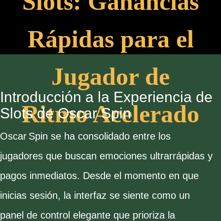
Slots: Ganancias
Rápidas para el
Jugador de
Introducción a la Experiencia de
Ritmo Acelerado
Slots de Oscar Spin
Oscar Spin se ha consolidado entre los
jugadores que buscan emociones ultrarrápidas y
pagos inmediatos. Desde el momento en que
inicias sesión, la interfaz se siente como un
panel de control elegante que prioriza la