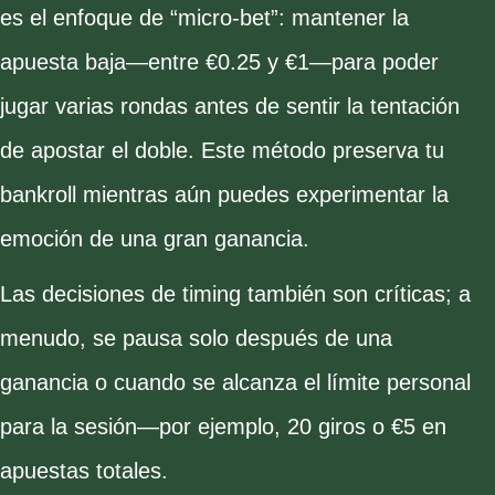
es el enfoque de “micro‑bet”: mantener la
apuesta baja—entre €0.25 y €1—para poder
jugar varias rondas antes de sentir la tentación
de apostar el doble. Este método preserva tu
bankroll mientras aún puedes experimentar la
emoción de una gran ganancia.
Las decisiones de timing también son críticas; a
menudo, se pausa solo después de una
ganancia o cuando se alcanza el límite personal
para la sesión—por ejemplo, 20 giros o €5 en
apuestas totales.