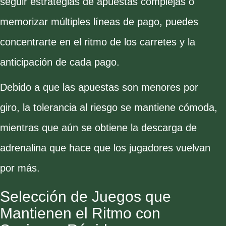
seguir estrategias de apuestas complejas o
memorizar múltiples líneas de pago, puedes
concentrarte en el ritmo de los carretes y la
anticipación de cada pago.
Debido a que las apuestas son menores por
giro, la tolerancia al riesgo se mantiene cómoda,
mientras que aún se obtiene la descarga de
adrenalina que hace que los jugadores vuelvan
por más.
Selección de Juegos que
Mantienen el Ritmo con