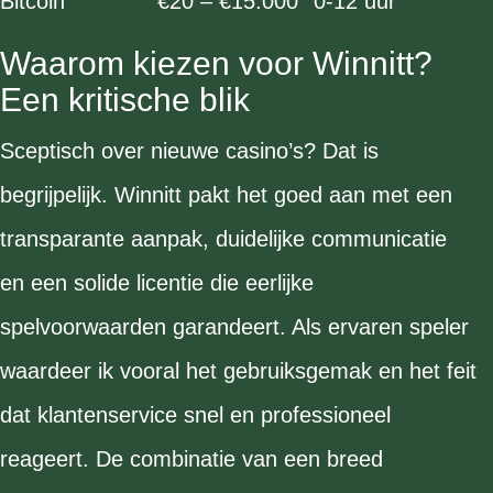
Bitcoin
€20 – €15.000
0-12 uur
Waarom kiezen voor Winnitt?
Een kritische blik
Sceptisch over nieuwe casino’s? Dat is
begrijpelijk. Winnitt pakt het goed aan met een
transparante aanpak, duidelijke communicatie
en een solide licentie die eerlijke
spelvoorwaarden garandeert. Als ervaren speler
waardeer ik vooral het gebruiksgemak en het feit
dat klantenservice snel en professioneel
reageert. De combinatie van een breed