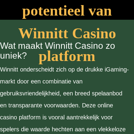
potentieel van
Winnitt Casino
Wat maakt Winnitt Casino zo
platform
uniek?
Winnitt onderscheidt zich op de drukke iGaming-
markt door een combinatie van
gebruiksvriendelijkheid, een breed spelaanbod
en transparante voorwaarden. Deze online
casino platform is vooral aantrekkelijk voor
spelers die waarde hechten aan een vlekkeloze