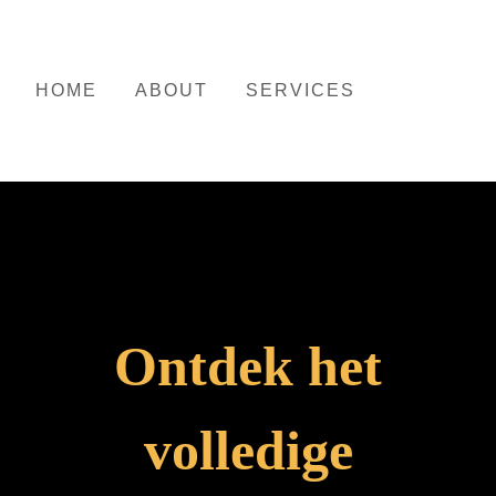
HOME
ABOUT
SERVICES
Ontdek het
volledige