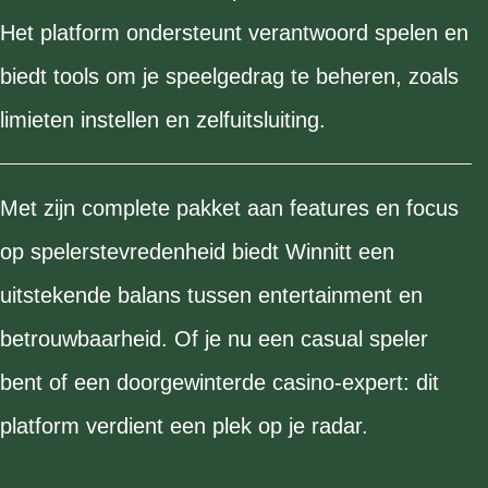
Het platform ondersteunt verantwoord spelen en
biedt tools om je speelgedrag te beheren, zoals
limieten instellen en zelfuitsluiting.
Met zijn complete pakket aan features en focus
op spelerstevredenheid biedt Winnitt een
uitstekende balans tussen entertainment en
betrouwbaarheid. Of je nu een casual speler
bent of een doorgewinterde casino-expert: dit
platform verdient een plek op je radar.