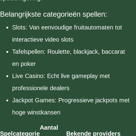
Belangrijkste categorieën spellen:
Slots: Van eenvoudige fruitautomaten tot
interactieve video slots
Tafelspellen: Roulette, blackjack, baccarat
en poker
Live Casino: Echt live gameplay met
professionele dealers
Jackpot Games: Progressieve jackpots met
hoge winstkansen
Aantal
Spelcategorie
Bekende providers