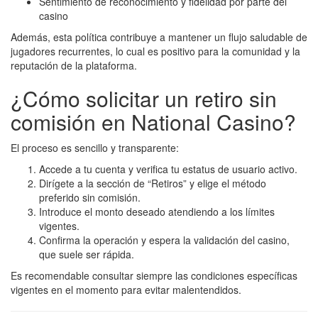
Sentimiento de reconocimiento y fidelidad por parte del
casino
Además, esta política contribuye a mantener un flujo saludable de
jugadores recurrentes, lo cual es positivo para la comunidad y la
reputación de la plataforma.
¿Cómo solicitar un retiro sin
comisión en National Casino?
El proceso es sencillo y transparente:
Accede a tu cuenta y verifica tu estatus de usuario activo.
Dirígete a la sección de “Retiros” y elige el método
preferido sin comisión.
Introduce el monto deseado atendiendo a los límites
vigentes.
Confirma la operación y espera la validación del casino,
que suele ser rápida.
Es recomendable consultar siempre las condiciones específicas
vigentes en el momento para evitar malentendidos.