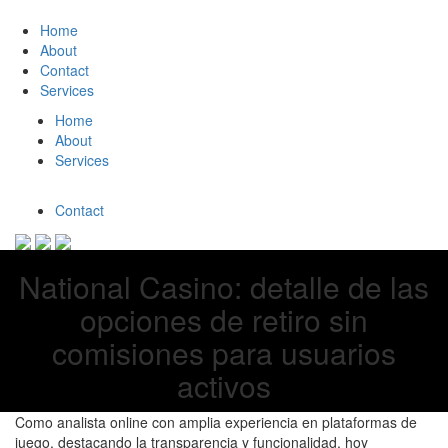
Home
About
Contact
Services
Home
About
Services
Contact
National Casino: detalle de las
opciones de retiro sin
comisiones para usuarios
activos
Como analista online con amplia experiencia en plataformas de
juego, destacando la transparencia y funcionalidad, hoy