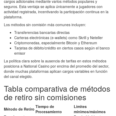
cargos adicionales mediante varios métodos populares y
seguros. Esta ventaja se aplica únicamente a jugadores con
actividad registrada, incentivando la participación continua en la
plataforma.
Los métodos sin comisión más comunes incluyen:
Transferencias bancarias directas
Carteras electrónicas (e-wallets) como Skrill y Neteller
Criptomonedas, especialmente Bitcoin y Ethereum
Tarjetas de débito/crédito en ciertos casos según el banco
emisor
La política clara sobre la ausencia de tarifas en estos métodos
posiciona a National Casino por encima del promedio del sector,
donde muchas plataformas aplican cargos variables en función
del canal elegido.
Tabla comparativa de métodos
de retiro sin comisiones
Tiempo de
Límites
Método de Retiro
Procesamiento
mínimos/máximos