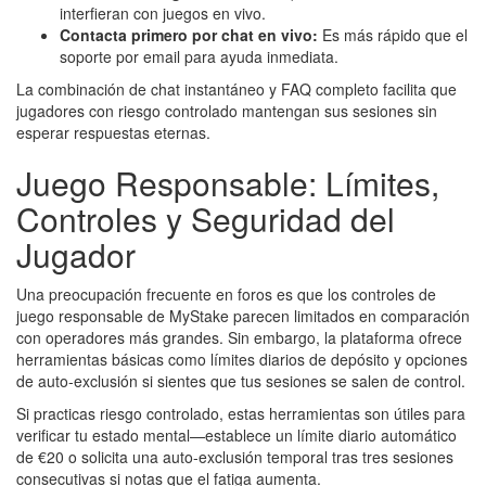
interfieran con juegos en vivo.
Contacta primero por chat en vivo:
Es más rápido que el
soporte por email para ayuda inmediata.
La combinación de chat instantáneo y FAQ completo facilita que
jugadores con riesgo controlado mantengan sus sesiones sin
esperar respuestas eternas.
Juego Responsable: Límites,
Controles y Seguridad del
Jugador
Una preocupación frecuente en foros es que los controles de
juego responsable de MyStake parecen limitados en comparación
con operadores más grandes. Sin embargo, la plataforma ofrece
herramientas básicas como límites diarios de depósito y opciones
de auto‑exclusión si sientes que tus sesiones se salen de control.
Si practicas riesgo controlado, estas herramientas son útiles para
verificar tu estado mental—establece un límite diario automático
de €20 o solicita una auto‑exclusión temporal tras tres sesiones
consecutivas si notas que el fatiga aumenta.