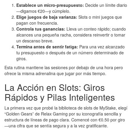
Establece un micro‑presupuesto:
Decide un límite diario
—digamos €20—y cúmplelo.
Elige juegos de baja varianza:
Slots o mini juegos que
pagan con frecuencia.
Controla tus ganancias:
Lleva un conteo rápido; cuando
alcances una pequeña racha, considera reinvertir o tomar
un descanso breve.
Termina antes de sentir fatiga:
Para una vez alcanzado
tu presupuesto o después de un número determinado de
giros.
Esta rutina mantiene las sesiones por debajo de una hora pero
ofrece la misma adrenalina que jugar por más tiempo.
La Acción en Slots: Giros
Rápidos y Pilas Inteligentes
La primera vez que probé la biblioteca de slots de MyStake, elegí
“Golden Gears” de Relax Gaming por su iconografía sencilla y
estructura de líneas de pago clara. Comencé con €0.50 por giro
—una cifra que se sentía segura y a la vez gratificante.