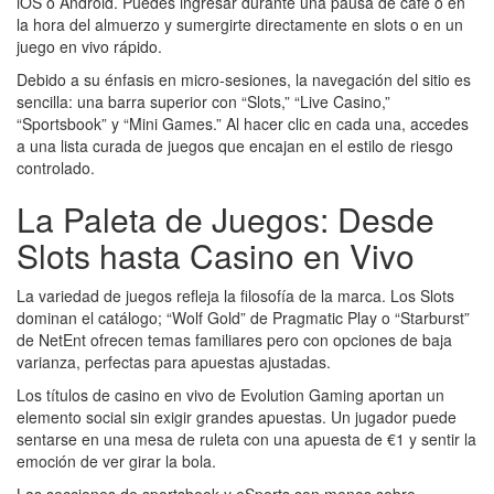
iOS o Android. Puedes ingresar durante una pausa de café o en
la hora del almuerzo y sumergirte directamente en slots o en un
juego en vivo rápido.
Debido a su énfasis en micro‑sesiones, la navegación del sitio es
sencilla: una barra superior con “Slots,” “Live Casino,”
“Sportsbook” y “Mini Games.” Al hacer clic en cada una, accedes
a una lista curada de juegos que encajan en el estilo de riesgo
controlado.
La Paleta de Juegos: Desde
Slots hasta Casino en Vivo
La variedad de juegos refleja la filosofía de la marca. Los Slots
dominan el catálogo; “Wolf Gold” de Pragmatic Play o “Starburst”
de NetEnt ofrecen temas familiares pero con opciones de baja
varianza, perfectas para apuestas ajustadas.
Los títulos de casino en vivo de Evolution Gaming aportan un
elemento social sin exigir grandes apuestas. Un jugador puede
sentarse en una mesa de ruleta con una apuesta de €1 y sentir la
emoción de ver girar la bola.