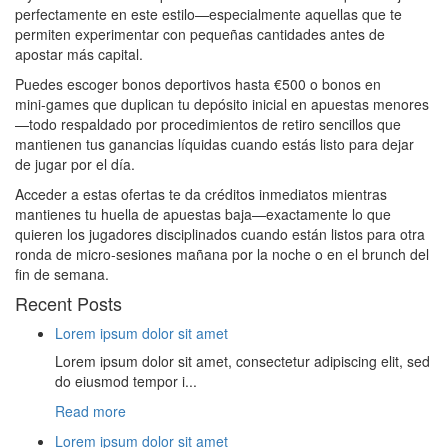
perfectamente en este estilo—especialmente aquellas que te
permiten experimentar con pequeñas cantidades antes de
apostar más capital.
Puedes escoger bonos deportivos hasta €500 o bonos en
mini‑games que duplican tu depósito inicial en apuestas menores
—todo respaldado por procedimientos de retiro sencillos que
mantienen tus ganancias líquidas cuando estás listo para dejar
de jugar por el día.
Acceder a estas ofertas te da créditos inmediatos mientras
mantienes tu huella de apuestas baja—exactamente lo que
quieren los jugadores disciplinados cuando están listos para otra
ronda de micro‑sesiones mañana por la noche o en el brunch del
fin de semana.
Recent Posts
Lorem ipsum dolor sit amet
Lorem ipsum dolor sit amet, consectetur adipiscing elit, sed
do eiusmod tempor i...
Read more
Lorem ipsum dolor sit amet