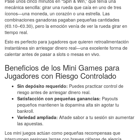
Pasé unos cinco minutos en “Spin & Win,” que tenía una
mecánica sencilla: girar una rueda que caía en uno de tres
íconos—una moneda, un corazón o una estrella. Las
combinaciones ganadoras pagaban pequeñas cantidades
(€0.10–€0.30), pero la emoción venía de ver la rueda girar en
tiempo real.
Esto es perfecto para jugadores que quieren retroalimentación
instantánea sin arriesgar dinero real—una excelente forma de
calentar antes de pasar a slots o mesas en vivo.
Beneficios de los Mini Games para
Jugadores con Riesgo Controlado
Sin depósito requerido:
Puedes practicar control de
riesgo antes de arriesgar dinero real.
Satisfacción con pequeñas ganancias:
Payouts
pequeños mantienen la dopamina alta sin agotar tu
bankroll.
Variedad ampliada:
Añade sabor a tu sesión sin aumentar
las apuestas.
Los mini juegos actúan como pequeñas recompensas que
interrumpen sesiones largas con breves ráfagas de alegría.