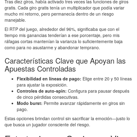
Tras diez giros, había activado tres veces las funciones de giros
gratis. Cada giro gratis tenía un multiplicador que podía variar
mucho mi retorno, pero permanecía dentro de un riesgo
manejable.
El RTP del juego, alrededor del 96%, significaba que con el
tiempo mis ganancias tenderían a ese porcentaje, pero mis
ráfagas cortas mantenían la varianza lo suficientemente baja
como para no asustarme y abandonar temprano.
Características Clave que Apoyan las
Apuestas Controladas
Flexibilidad en líneas de pago:
Elige entre 20 y 50 líneas
para ajustar la exposición.
Controles de auto‑spin:
Configura para pausar después
de cinco pérdidas consecutivas.
Modo burst:
Permite avanzar rápidamente en giros sin
pago.
Estas opciones brindan control sin sacrificar la emoción—justo lo
que busca un jugador consciente del riesgo.