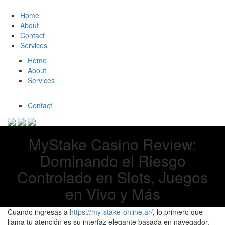
Home
About
Contact
Services
Home
About
Services
Contact
MyStake Casino Review:
Dominando el Riesgo
Controlado en Slots, Juegos
en Vivo y Más
Cuando ingresas a
https://my-stake-online.ar/
, lo primero que
llama tu atención es su interfaz elegante basada en navegador,