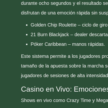
durante ocho segundos y el resultado 
disfrutan de una emoción rápida sin su
Golden Chip Roulette – ciclo de giro
21 Burn Blackjack – dealer descarta
Póker Caribbean – manos rápidas.
Este sistema permite a los jugadores pr
tamaño de la apuesta sobre la marcha s
jugadores de sesiones de alta intensidad
Casino en Vivo: Emocione
Shows en vivo como Crazy Time y Mega 