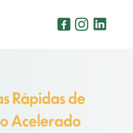
as Rápidas de
mo Acelerado