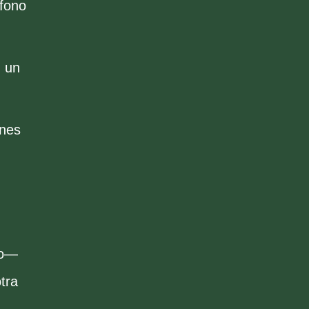
éfono
, un
enes
no—
tra