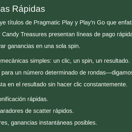
ias Rápidas
uye títulos de Pragmatic Play y Play’n Go que enfat
y Candy Treasures presentan líneas de pago rápid
ivar ganancias en una sola spin.
mecánicas simples: un clic, un spin, un resultado.
in para un número determinado de rondas—digamo
a en el resultado sin hacer clic constantemente.
onificación rápidas.
aradores de scatter rápidos.
res, ganancias instantáneas posibles.