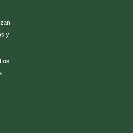
izan
as y
 Los
s