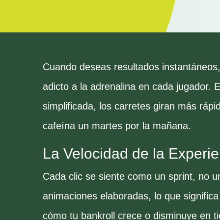
Cuando deseas resultados instantáneos,
adicto a la adrenalina en cada jugador. 
simplificada, los carretes giran más ráp
cafeína un martes por la mañana.
La Velocidad de la Experi
Cada clic se siente como un sprint, no u
animaciones elaboradas, lo que signific
cómo tu bankroll crece o disminuye en t