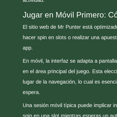
actividad.
Jugar en Móvil Primero: C
El sitio web de Mr Punter está optimiza
hacer spin en slots o realizar una apues
app.
En móvil, la interfaz se adapta a pant
en el área principal del juego. Esta ele
lugar de la navegación, lo cual es esenc
espera.
Una sesión móvil típica puede implicar in
spin en una slot mientras esperas un aut