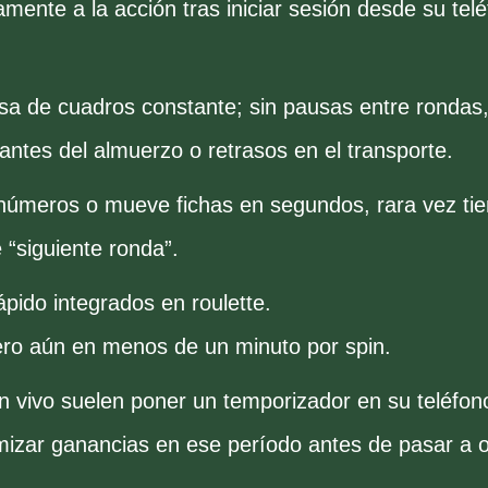
amente a la acción tras iniciar sesión desde su tel
asa de cuadros constante; sin pausas entre rondas
antes del almuerzo o retrasos en el transporte.
 números o mueve fichas en segundos, rara vez ti
“siguiente ronda”.
pido integrados en roulette.
ero aún en menos de un minuto por spin.
en vivo suelen poner un temporizador en su teléfo
izar ganancias en ese período antes de pasar a o