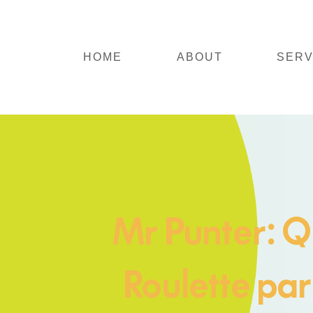
HOME
ABOUT
SERV
Mr Punter: Q
Roulette pa