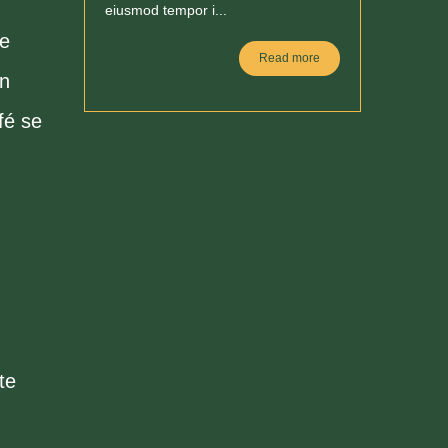
eiusmod tempor i...
se
Read more
en
fé se
te