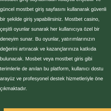
güncel mostbet giriş sayfasını kullanarak güvenli
bir şekilde giriş yapabilirsiniz. Mostbet casino,
çeşitli oyunlar sunarak her kullanıcıya özel bir
deneyim sunar. Bu oyunlar, yatırımlarınızın
değerini artıracak ve kazançlarınıza katkıda
bulunacak. Mosbet veya mostbet giris gibi
terimlerle de anılan bu platform, kullanıcı dostu
arayüz ve profesyonel destek hizmetleriyle öne
çıkmaktadır.