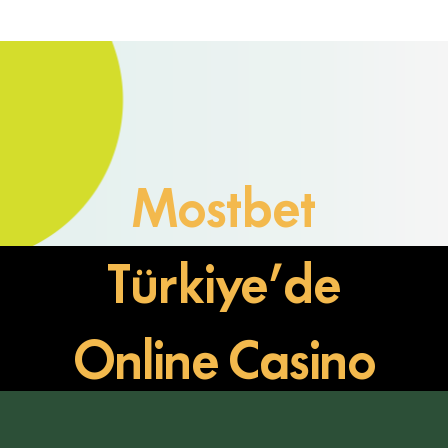
Mostbet
Türkiye’de
Online Casino