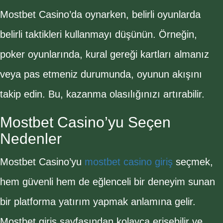
Mostbet Casino’da oynarken, belirli oyunlarda
belirli taktikleri kullanmayı düşünün. Örneğin,
poker oyunlarında, kural gereği kartları almanız
veya pas etmeniz durumunda, oyunun akışını
takip edin. Bu, kazanma olasılığınızı artırabilir.
Mostbet Casino’yu Seçen
Nedenler
Mostbet Casino’yu
mostbet casino giriş
seçmek,
hem güvenli hem de eğlenceli bir deneyim sunan
bir platforma yatırım yapmak anlamına gelir.
Mostbet giriş sayfasından kolayca erişebilir ve