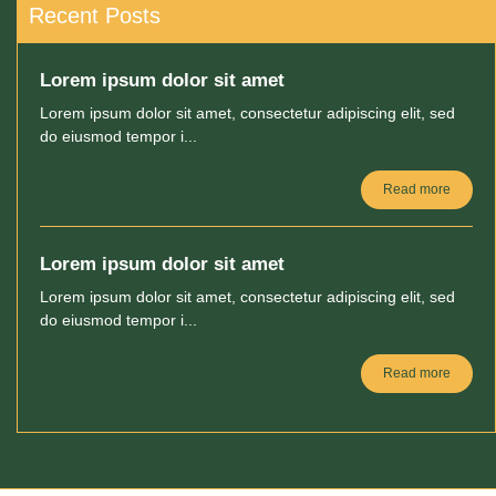
Recent Posts
Lorem ipsum dolor sit amet
Lorem ipsum dolor sit amet, consectetur adipiscing elit, sed
do eiusmod tempor i...
Read more
Lorem ipsum dolor sit amet
Lorem ipsum dolor sit amet, consectetur adipiscing elit, sed
do eiusmod tempor i...
Read more