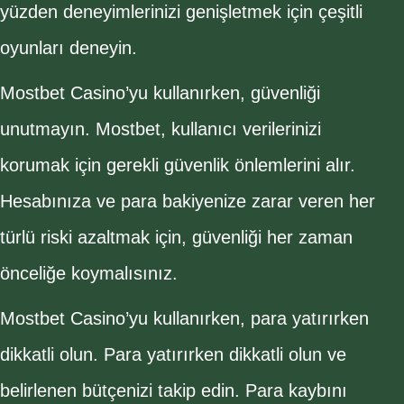
yüzden deneyimlerinizi genişletmek için çeşitli
oyunları deneyin.
Mostbet Casino’yu kullanırken, güvenliği
unutmayın. Mostbet, kullanıcı verilerinizi
korumak için gerekli güvenlik önlemlerini alır.
Hesabınıza ve para bakiyenize zarar veren her
türlü riski azaltmak için, güvenliği her zaman
önceliğe koymalısınız.
Mostbet Casino’yu kullanırken, para yatırırken
dikkatli olun. Para yatırırken dikkatli olun ve
belirlenen bütçenizi takip edin. Para kaybını