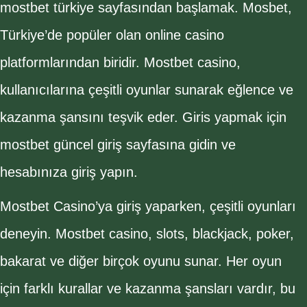
mostbet türkiye sayfasından başlamak. Mosbet,
Türkiye’de popüler olan online casino
platformlarından biridir. Mostbet casino,
kullanıcılarına çeşitli oyunlar sunarak eğlence ve
kazanma şansını teşvik eder. Giris yapmak için
mostbet güncel giriş sayfasına gidin ve
hesabınıza giriş yapın.
Mostbet Casino’ya giriş yaparken, çeşitli oyunları
deneyin. Mostbet casino, slots, blackjack, poker,
bakarat ve diğer birçok oyunu sunar. Her oyun
için farklı kurallar ve kazanma şansları vardır, bu