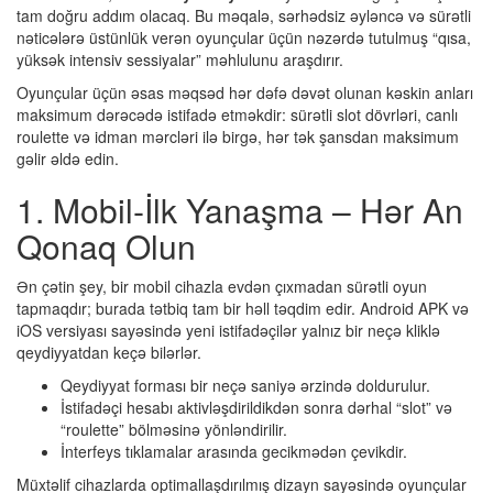
tam doğru addım olacaq. Bu məqalə, sərhədsiz əyləncə və sürətli
nəticələrə üstünlük verən oyunçular üçün nəzərdə tutulmuş “qısa,
yüksək intensiv sessiyalar” məhlulunu araşdırır.
Oyunçular üçün əsas məqsəd hər dəfə dəvət olunan kəskin anları
maksimum dərəcədə istifadə etməkdir: sürətli slot dövrləri, canlı
roulette və idman mərcləri ilə birgə, hər tək şansdan maksimum
gəlir əldə edin.
1. Mobil‑İlk Yanaşma – Hər An
Qonaq Olun
Ən çətin şey, bir mobil cihazla evdən çıxmadan sürətli oyun
tapmaqdır; burada tətbiq tam bir həll təqdim edir. Android APK və
iOS versiyası sayəsində yeni istifadəçilər yalnız bir neçə kliklə
qeydiyyatdan keçə bilərlər.
Qeydiyyat forması bir neçə saniyə ərzində doldurulur.
İstifadəçi hesabı aktivləşdirildikdən sonra dərhal “slot” və
“roulette” bölməsinə yönləndirilir.
İnterfeys tıklamalar arasında gecikmədən çevikdir.
Müxtəlif cihazlarda optimallaşdırılmış dizayn sayəsində oyunçular