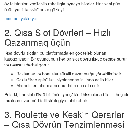
öz telefonları vasitəsilə rahatlıqla oynaya bilərlər. Hər yeni gün
üçün yeni “kəskin” anlar gözləyir.
mostbet yukle yeni
2. Qısa Slot Dövrləri – Hızlı
Qazanmaq üçün
Kısa dövrlü slotlar, bu platformada ən çox tələb olunan
kateqoriyadır. Bir oyunçunun hər bir slot dövrü iki-üç dəqiqə sürür
və nəticəni dərhal görür.
Reklamlar və bonuslar sürətli qazanmağa yönəldilmişdir.
Çoxlu “free spin” funksiyalarından istifadə edilə bilər.
Maraqlı temalar oyunçunu daha da cəlb edir.
Belə ki, hər slot dövrü bir “mini yarış” kimi hiss oluna bilər – heç bir
tərəfdən uzunmüddətli strategiya tələb etmir.
3. Roulette və Kəskin Qərarlar
– Qısa Dövrün Tənzimlənməsi