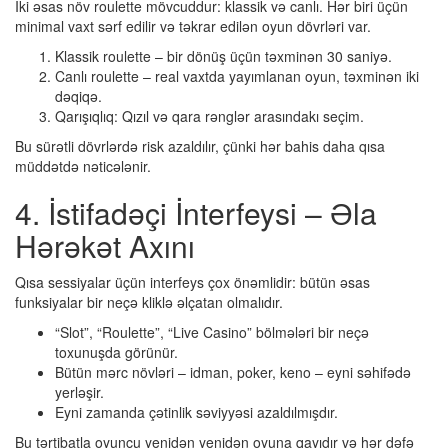
İki əsas növ roulette mövcuddur: klassik və canlı. Hər biri üçün
minimal vaxt sərf edilir və təkrar edilən oyun dövrləri var.
Klassik roulette – bir dönüş üçün təxminən 30 saniyə.
Canlı roulette – real vaxtda yayımlanan oyun, təxminən iki
dəqiqə.
Qarışıqlıq: Qızıl və qara rənglər arasındakı seçim.
Bu sürətli dövrlərdə risk azaldılır, çünki hər bahis daha qısa
müddətdə nəticələnir.
4. İstifadəçi İnterfeysi – Əla
Hərəkət Axını
Qısa sessiyalar üçün interfeys çox önəmlidir: bütün əsas
funksiyalar bir neçə kliklə əlçatan olmalıdır.
“Slot”, “Roulette”, “Live Casino” bölmələri bir neçə
toxunuşda görünür.
Bütün mərc növləri – idman, poker, keno – eyni səhifədə
yerləşir.
Eyni zamanda çətinlik səviyyəsi azaldılmışdır.
Bu tərtibatla oyunçu yenidən yenidən oyuna qayıdır və hər dəfə