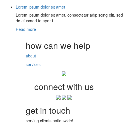
Lorem ipsum dolor sit amet
Lorem ipsum dolor sit amet, consectetur adipiscing elit, sed
do eiusmod tempor i...
Read more
how can we help
about
services
connect with us
get in touch
serving clients nationwide!