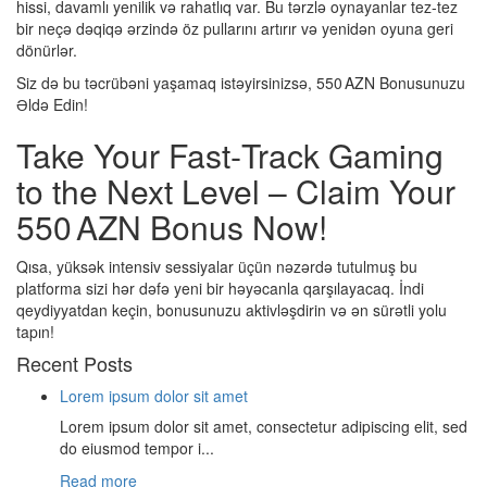
hissi, davamlı yenilik və rahatlıq var. Bu tərzlə oynayanlar tez-tez
bir neçə dəqiqə ərzində öz pullarını artırır və yenidən oyuna geri
dönürlər.
Siz də bu təcrübəni yaşamaq istəyirsinizsə, 550 AZN Bonusunuzu
Əldə Edin!
Take Your Fast‑Track Gaming
to the Next Level – Claim Your
550 AZN Bonus Now!
Qısa, yüksək intensiv sessiyalar üçün nəzərdə tutulmuş bu
platforma sizi hər dəfə yeni bir həyəcanla qarşılayacaq. İndi
qeydiyyatdan keçin, bonusunuzu aktivləşdirin və ən sürətli yolu
tapın!
Recent Posts
Lorem ipsum dolor sit amet
Lorem ipsum dolor sit amet, consectetur adipiscing elit, sed
do eiusmod tempor i...
Read more