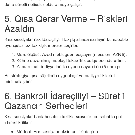
daha sürətli nəticələr əldə etməyə çalışır.
5. Qısa Qərar Vermə – Riskləri
Azaldın
Kısa sessiyalar risk idarəçiliyini təzyiq altında saxlayır; bu səbəblə
oyunçular tez-tez kiçik mərclər seçirlər.
Mərc ölçüsü: Azad məbləğdən başlayın (məsələn, AZN 5).
Köhnə qazanılmış məbləği təkcə iki dəqiqə ərzində artırın.
Zaman məhdudiyyətləri ilə oyunu dayandırın (5 dəqiqə).
Bu strategiya qısa süjetlərlə uyğunlaşır və maliyyə itkilərini
minimallaşdırır.
6. Bankroll İdarəçiliyi – Sürətli
Qazancın Sərhədləri
Kısa sessiyalar bank hesabını tezliklə sıxışdırır; bu səbəblə pul
idarəsi kritikdir.
Müddət: Hər sessiya maksimum 10 dəqiqə.