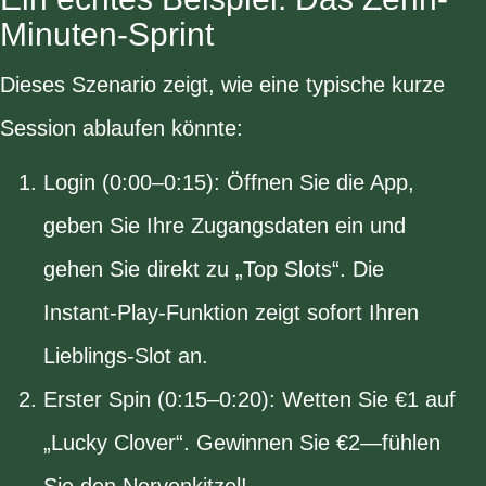
Minuten‑Sprint
Dieses Szenario zeigt, wie eine typische kurze
Session ablaufen könnte:
Login (0:00–0:15): Öffnen Sie die App,
geben Sie Ihre Zugangsdaten ein und
gehen Sie direkt zu „Top Slots“. Die
Instant‑Play‑Funktion zeigt sofort Ihren
Lieblings‑Slot an.
Erster Spin (0:15–0:20): Wetten Sie €1 auf
„Lucky Clover“. Gewinnen Sie €2—fühlen