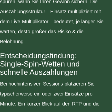
spüren, wann Sie Ihren Gewinn sichern. Die
Auszahlungsstruktur—Einsatz multipliziert mit
dem Live‑Multiplikator—bedeutet, je länger Sie
warten, desto größer das Risiko & die
Belohnung.
Entscheidungsfindung:
Single‑Spin‑Wetten und
schnelle Auszahlungen
Bei hochintensiven Sessions platzieren Sie
typischerweise ein oder zwei Einsätze pro
Minute. Ein kurzer Blick auf den RTP und die