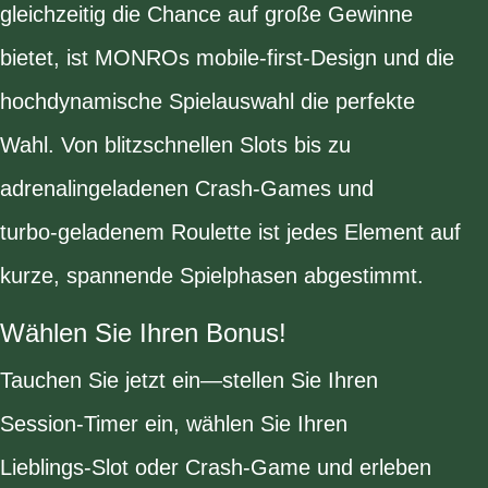
gleichzeitig die Chance auf große Gewinne
bietet, ist MONROs mobile‑first‑Design und die
hochdynamische Spielauswahl die perfekte
Wahl. Von blitzschnellen Slots bis zu
adrenalingeladenen Crash‑Games und
turbo‑geladenem Roulette ist jedes Element auf
kurze, spannende Spielphasen abgestimmt.
Wählen Sie Ihren Bonus!
Tauchen Sie jetzt ein—stellen Sie Ihren
Session‑Timer ein, wählen Sie Ihren
Lieblings‑Slot oder Crash‑Game und erleben