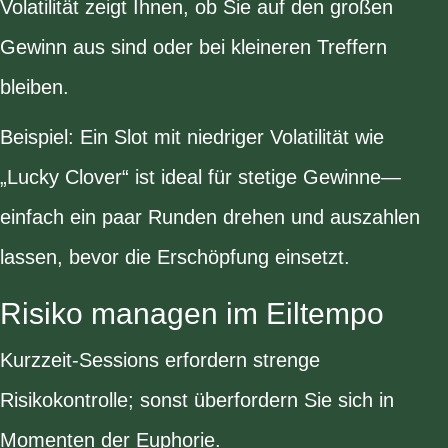
Volatilität zeigt Ihnen, ob Sie auf den großen
Gewinn aus sind oder bei kleineren Treffern
bleiben.
Beispiel: Ein Slot mit niedriger Volatilität wie
„Lucky Clover“ ist ideal für stetige Gewinne—
einfach ein paar Runden drehen und auszahlen
lassen, bevor die Erschöpfung einsetzt.
Risiko managen im Eiltempo
Kurzzeit‑Sessions erfordern strenge
Risikokontrolle; sonst überfordern Sie sich in
Momenten der Euphorie.