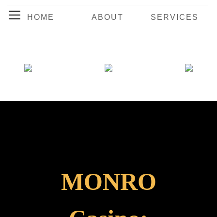
HOME
ABOUT
SERVICES
MONRO