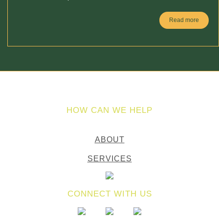
Read more
HOW CAN WE HELP
ABOUT
SERVICES
CONNECT WITH US