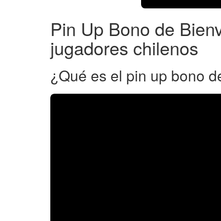
Pin Up Bono de Bienv
jugadores chilenos
¿Qué es el pin up bono d