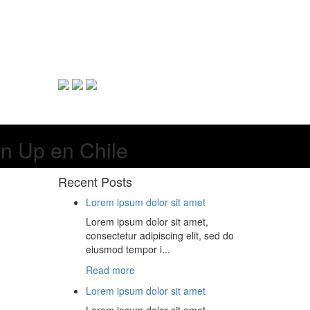
n Up en Chile
Recent Posts
Lorem ipsum dolor sit amet
Lorem ipsum dolor sit amet,
consectetur adipiscing elit, sed do
eiusmod tempor i...
Read more
Lorem ipsum dolor sit amet