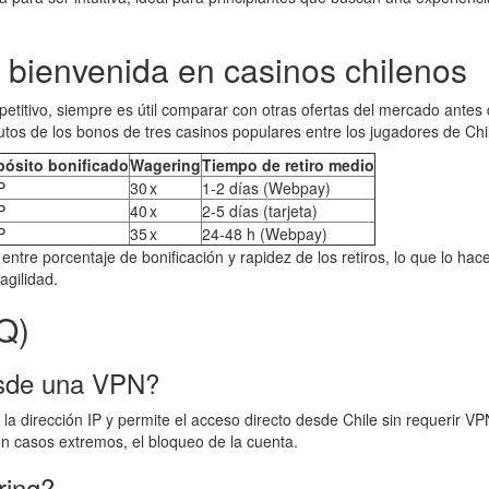
bienvenida en casinos chilenos
etitivo, siempre es útil comparar con otras ofertas del mercado antes
ibutos de los bonos de tres casinos populares entre los jugadores de Chi
ósito bonificado
Wagering
Tiempo de retiro medio
P
30 x
1‑2 días (Webpay)
P
40 x
2‑5 días (tarjeta)
P
35 x
24‑48 h (Webpay)
tre porcentaje de bonificación y rapidez de los retiros, lo que lo hac
agilidad.
Q)
esde una VPN?
la dirección IP y permite el acceso directo desde Chile sin requerir V
n casos extremos, el bloqueo de la cuenta.
ring?