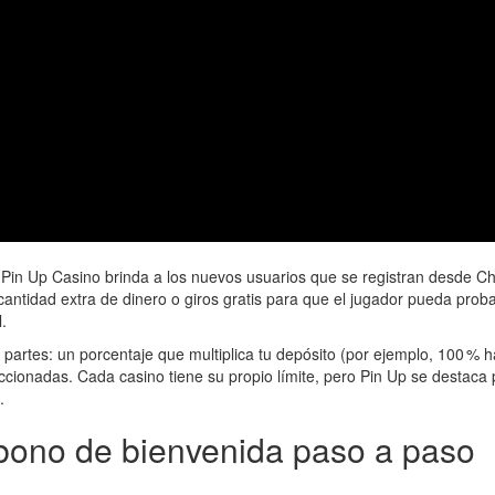
ue Pin Up Casino brinda a los nuevos usuarios que se registran desde Ch
 cantidad extra de dinero o giros gratis para que el jugador pueda proba
.
s partes: un porcentaje que multiplica tu depósito (por ejemplo, 100 % h
ccionadas. Cada casino tiene su propio límite, pero Pin Up se destaca 
.
bono de bienvenida paso a paso