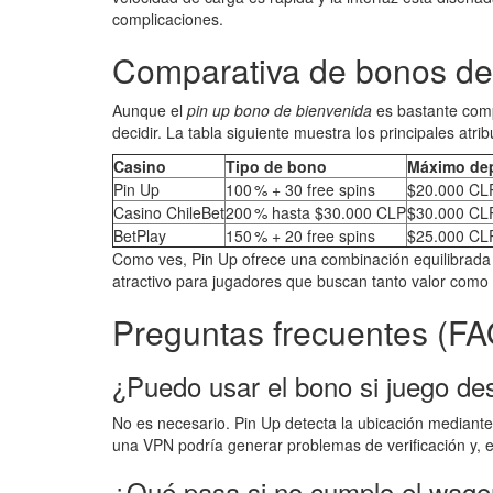
complicaciones.
Comparativa de bonos de 
Aunque el
pin up bono de bienvenida
es bastante comp
decidir. La tabla siguiente muestra los principales atr
Casino
Tipo de bono
Máximo dep
Pin Up
100 % + 30 free spins
$20.000 CL
Casino ChileBet
200 % hasta $30.000 CLP
$30.000 CL
BetPlay
150 % + 20 free spins
$25.000 CL
Como ves, Pin Up ofrece una combinación equilibrada en
atractivo para jugadores que buscan tanto valor como 
Preguntas frecuentes (FA
¿Puedo usar el bono si juego d
No es necesario. Pin Up detecta la ubicación mediante 
una VPN podría generar problemas de verificación y, e
¿Qué pasa si no cumplo el wage