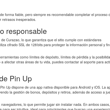
de forma fiable, pero siempre es recomendable completar el proceso 
tar retrasos inesperados.
go responsable
d de Curazao, lo que garantiza que el sitio cumple con estándares
liza cifrado SSL de 128 bits para proteger la información personal y fi
erramientas como límites de depósito, límites de pérdida y la posibilid
a afectar otras áreas de tu vida, puedes contactar al soporte para act
 de Pin Up
Pin Up dispone de una app nativa disponible para Android y iOS. La ap
uyendo la gestión de bonos, depósitos y retiros, además de acceso a j
a navegadores, lo que permite jugar sin instalar nada. En ambos casos,
a para ser intuitiva, ideal para principiantes que buscan una experienci