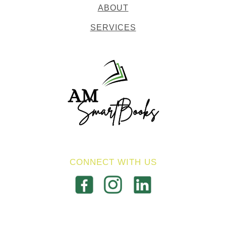
ABOUT
SERVICES
CONNECT WITH US