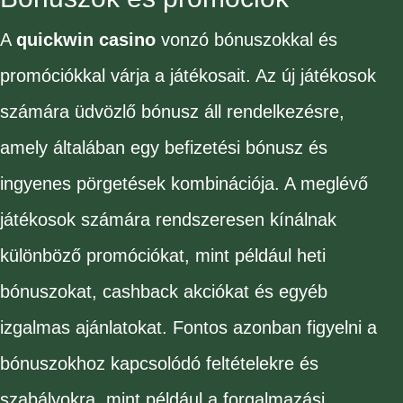
A
quickwin casino
vonzó bónuszokkal és
promóciókkal várja a játékosait. Az új játékosok
számára üdvözlő bónusz áll rendelkezésre,
amely általában egy befizetési bónusz és
ingyenes pörgetések kombinációja. A meglévő
játékosok számára rendszeresen kínálnak
különböző promóciókat, mint például heti
bónuszokat, cashback akciókat és egyéb
izgalmas ajánlatokat. Fontos azonban figyelni a
bónuszokhoz kapcsolódó feltételekre és
szabályokra, mint például a forgalmazási