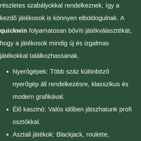
részletes szabályokkal rendelkeznek, így a
kezdő játékosok is könnyen elboldogulnak. A
quickwin
folyamatosan bővíti játékválasztékát,
hogy a játékosok mindig új és izgalmas
játékokkal találkozhassanak.
Nyerőgépek: Több száz különböző
nyerőgép áll rendelkezésre, klasszikus és
modern grafikával.
Élő kaszinó: Valós időben játszhatunk profi
osztókkal.
Asztali játékok: Blackjack, roulette,