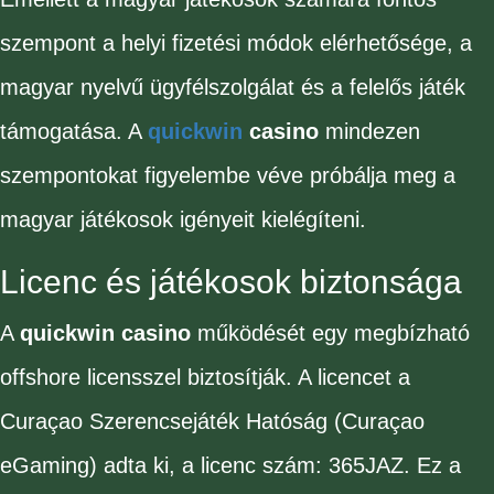
szempont a helyi fizetési módok elérhetősége, a
magyar nyelvű ügyfélszolgálat és a felelős játék
támogatása. A
quickwin
casino
mindezen
szempontokat figyelembe véve próbálja meg a
magyar játékosok igényeit kielégíteni.
Licenc és játékosok biztonsága
A
quickwin casino
működését egy megbízható
offshore licensszel biztosítják. A licencet a
Curaçao Szerencsejáték Hatóság (Curaçao
eGaming) adta ki, a licenc szám: 365JAZ. Ez a