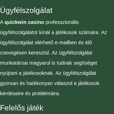
Ügyfélszolgálat
A
quickwin casino
professzionális
ügyfélszolgálatot kínál a játékosok számára. Az
ügyfélszolgálat elérhető e-mailben és élő
csevegésen keresztül. Az ügyfélszolgálat
munkatársai magyarul is tudnak segítséget
nyújtani a játékosoknak. Az ügyfélszolgálat
gyorsan és hatékonyan válaszol a játékosok
kérdéseire és problémáira.
Felelős játék