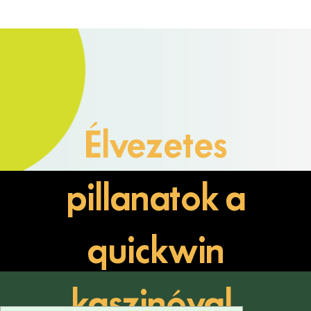
Élvezetes
pillanatok a
quickwin
kaszinóval,