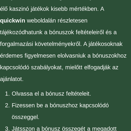
élő kaszinó játékok kisebb mértékben. A
quickwin
weboldalán részletesen
tájékozódhatunk a bónuszok feltételeiről és a
forgalmazási követelményekről. A játékosoknak
érdemes figyelmesen elolvasniuk a bónuszokhoz
kapcsolódó szabályokat, mielőtt elfogadják az
ajánlatot.
Olvassa el a bónusz feltételeit.
Fizessen be a bónuszhoz kapcsolódó
összeggel.
Játsszon a bónusz összegét a megadott