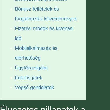
Bónusz feltételek és
forgalmazási követelmények
Fizetési módok és kivonási
idő
Mobilalkalmazás és
elérhetőség
Ügyfélszolgálat
Felelős játék
Végső gondolatok
Élvezetes pillanatok a