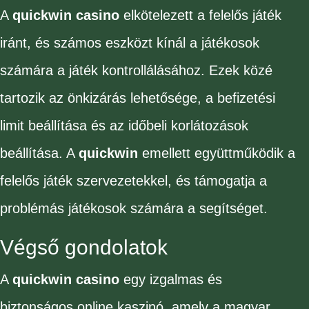
A
quickwin casino
elkötelezett a felelős játék
iránt, és számos eszközt kínál a játékosok
számára a játék kontrollálásához. Ezek közé
tartozik az önkizárás lehetősége, a befizetési
limit beállítása és az időbeli korlátozások
beállítása. A
quickwin
emellett együttműködik a
felelős játék szervezetekkel, és támogatja a
problémás játékosok számára a segítséget.
Végső gondolatok
A
quickwin casino
egy izgalmas és
biztonságos online kaszinó, amely a magyar