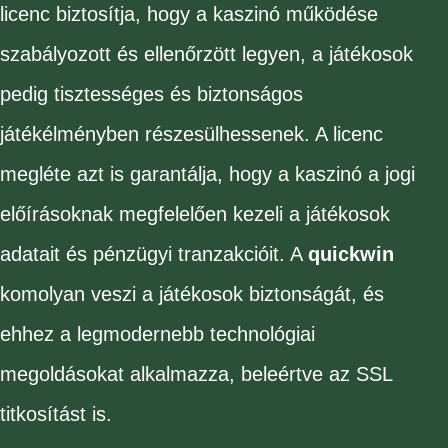
licenc biztosítja, hogy a kaszinó működése
szabályozott és ellenőrzött legyen, a játékosok
pedig tisztességes és biztonságos
játékélményben részesülhessenek. A licenc
megléte azt is garantálja, hogy a kaszinó a jogi
előírásoknak megfelelően kezeli a játékosok
adatait és pénzügyi tranzakcióit. A
quickwin
komolyan veszi a játékosok biztonságát, és
ehhez a legmodernebb technológiai
megoldásokat alkalmazza, beleértve az SSL
titkosítást is.