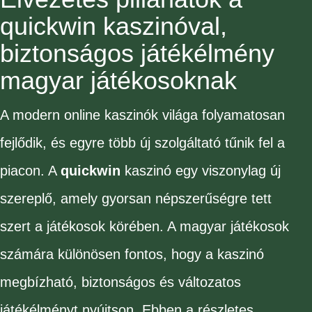
quickwin kaszinóval,
biztonságos játékélmény
magyar játékosoknak
A modern online kaszinók világa folyamatosan
fejlődik, és egyre több új szolgáltató tűnik fel a
piacon. A
quickwin
kaszinó egy viszonylag új
szereplő, amely gyorsan népszerűségre tett
szert a játékosok körében. A magyar játékosok
számára különösen fontos, hogy a kaszinó
megbízható, biztonságos és változatos
játékélményt nyújtson. Ebben a részletes