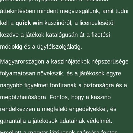
áttekintésben mindent megvizsgálunk, amit tudni
kell a
quick win
kaszinóról, a licencelésétől
kezdve a játékok katalógusán át a fizetési
módokig és a ügyfélszolgálatig.
Magyarországon a kaszinójátékok népszerűsége
folyamatosan növekszik, és a játékosok egyre
nagyobb figyelmet fordítanak a biztonságra és a
megbízhatóságra. Fontos, hogy a kaszinó
rendelkezzen a megfelelő engedélyekkel, és
garantálja a játékosok adatainak védelmét.
Emellett a magyar játékosok számára fontos