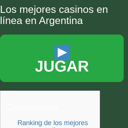
Los mejores casinos en
línea en Argentina
JUGAR
Содержимое
Ranking de los mejores