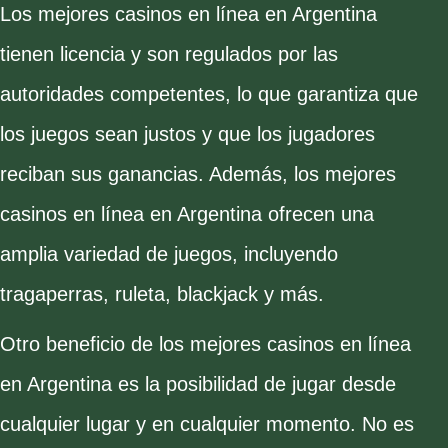
Los mejores casinos en línea en Argentina
tienen licencia y son regulados por las
autoridades competentes, lo que garantiza que
los juegos sean justos y que los jugadores
reciban sus ganancias. Además, los mejores
casinos en línea en Argentina ofrecen una
amplia variedad de juegos, incluyendo
tragaperras, ruleta, blackjack y más.
Otro beneficio de los mejores casinos en línea
en Argentina es la posibilidad de jugar desde
cualquier lugar y en cualquier momento. No es