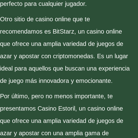
perfecto para cualquier jugador.
Otro sitio de casino online que te
recomendamos es BitStarz, un casino online
que ofrece una amplia variedad de juegos de
azar y apostar con criptomonedas. Es un lugar
ideal para aquellos que buscan una experiencia
de juego más innovadora y emocionante.
Por último, pero no menos importante, te
presentamos Casino Estoril, un casino online
que ofrece una amplia variedad de juegos de
azar y apostar con una amplia gama de