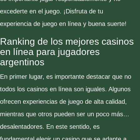
excederte en el juego. ¡Disfruta de tu
experiencia de juego en línea y buena suerte!
Ranking de los mejores casinos
en línea para jugadores
argentinos
En primer lugar, es importante destacar que no
todos los casinos en línea son iguales. Algunos
ofrecen experiencias de juego de alta calidad,
mientras que otros pueden ser un poco más…
desalentadores. En este sentido, es
fundamental elegir un casino que se adapte a