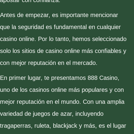
Antes de empezar, es importante mencionar
que la seguridad es fundamental en cualquier
casino online. Por lo tanto, hemos seleccionado
solo los sitios de casino online más confiables y
con mejor reputación en el mercado.
En primer lugar, te presentamos 888 Casino,
uno de los casinos online más populares y con
mejor reputación en el mundo. Con una amplia
variedad de juegos de azar, incluyendo
tragaperras, ruleta, blackjack y más, es el lugar