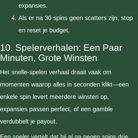
expansies.
Als er na 30 spins geen scatters zijn, stop
en reset je budget.
10. Spelerverhalen: Een Paar
Minuten, Grote Winsten
Het snelle‑spelen verhaal draait vaak om
momenten waarop alles in seconden klikt—een
enkele spin levert meerdere winsten op,
expansies passen perfect, of een gamble
verdubbelt je payout.
Een speler vertelt dat hij al na negen spins drie