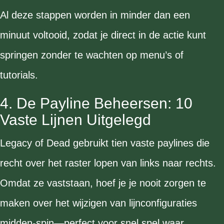
Al deze stappen worden in minder dan een
minuut voltooid, zodat je direct in de actie kunt
springen zonder te wachten op menu’s of
tutorials.
4. De Payline Beheersen: 10
Vaste Lijnen Uitgelegd
Legacy of Dead gebruikt tien vaste paylines die
recht over het raster lopen van links naar rechts.
Omdat ze vaststaan, hoef je je nooit zorgen te
maken over het wijzigen van lijnconfiguraties
midden‑spin—perfect voor snel spel waar