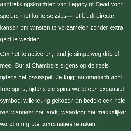
aantrekkingskrachten van Legacy of Dead voor
spelers met korte sessies—het biedt directe
kansen om winsten te verzamelen zonder extra
geld te wedden.
Om het te activeren, land je simpelweg drie of
meer Burial Chambers ergens op de reels
tijdens het basisspel. Je krijgt automatisch acht
free spins; tijdens die spins wordt een expansief
symbool willekeurig gekozen en bedekt een hele
reel wanneer het landt, waardoor het makkelijker
wordt om grote combinaties te raken.