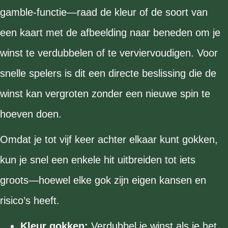
gamble‑functie—raad de kleur of de soort van
een kaart met de afbeelding naar beneden om je
winst te verdubbelen of te verviervoudigen. Voor
snelle spelers is dit een directe beslissing die de
winst kan vergroten zonder een nieuwe spin te
hoeven doen.
Omdat je tot vijf keer achter elkaar kunt gokken,
kun je snel een enkele hit uitbreiden tot iets
groots—hoewel elke gok zijn eigen kansen en
risico’s heeft.
Kleur gokken:
Verdubbel je winst als je het