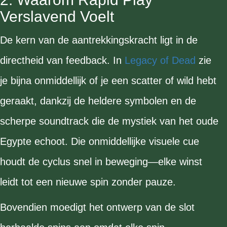
Verslavend Voelt
De kern van de aantrekkingskracht ligt in de
directheid van feedback. In
Legacy of Dead
zie
je bijna onmiddellijk of je een scatter of wild hebt
geraakt, dankzij de heldere symbolen en de
scherpe soundtrack die de mystiek van het oude
Egypte echoot. Die onmiddellijke visuele cue
houdt de cyclus snel in beweging—elke winst
leidt tot een nieuwe spin zonder pauze.
Bovendien moedigt het ontwerp van de slot