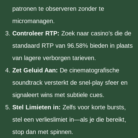
patronen te observeren zonder te
micromanagen.
Controleer RTP:
Zoek naar casino’s die de
standaard RTP van 96.58% bieden in plaats
van lagere verborgen tarieven.
Zet Geluid Aan:
De cinematografische
soundtrack versterkt de snel‑play sfeer en
signaleert wins met subtiele cues.
Stel Limieten in:
Zelfs voor korte bursts,
stel een verlieslimiet in—als je die bereikt,
stop dan met spinnen.