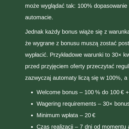
może wyglądać tak: 100% dopasowanie
automacie.
Jednak każdy bonus wiąże się z warunka
że wygrane z bonusu muszą zostać posta
wypłacić. Przykładowe warunki to 30× k
przed przyjęciem oferty przeczytać regul
zazwyczaj automaty liczą się w 100%, a
Welcome bonus – 100 % do 100 € +
Wagering requirements – 30× bonus
Minimum wpłata – 20 €
Czas realizacji – 7 dni od momentu 