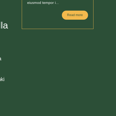
eiusmod tempor i...
Read more
la
a
ki