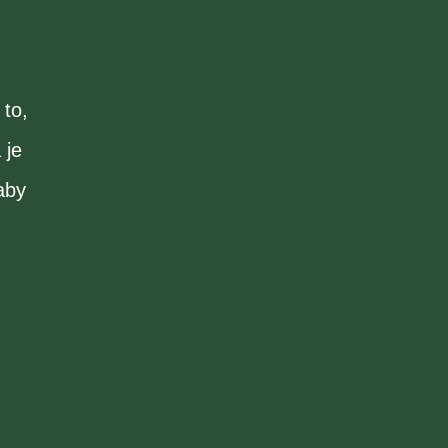
to,
 je
aby