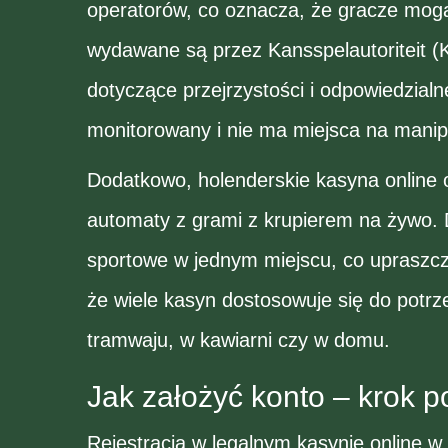
operatorów, co oznacza, że gracze mogą
wydawane są przez Kansspelautoriteit (
dotyczące przejrzystości i odpowiedzial
monitorowany i nie ma miejsca na manip
Dodatkowo, holenderskie kasyna online o
automaty z grami z krupierem na żywo. 
sportowe w jednym miejscu, co upraszcz
że wiele kasyn dostosowuje się do potr
tramwaju, w kawiarni czy w domu.
Jak założyć konto – krok po
Rejestracja w legalnym kasynie online w