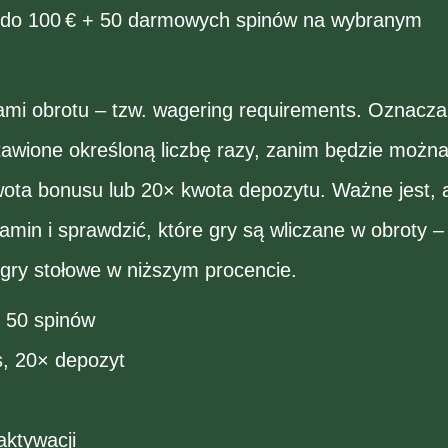
 do 100 € + 50 darmowych spinów na wybranym
mi obrotu – tzw. wagering requirements. Oznacza 
wione określoną liczbę razy, zanim będzie można
wota bonusu lub 20× kwota depozytu. Ważne jest, 
amin i sprawdzić, które gry są wliczane w obroty –
 gry stołowe w niższym procencie.
 50 spinów
, 20× depozyt
aktywacji