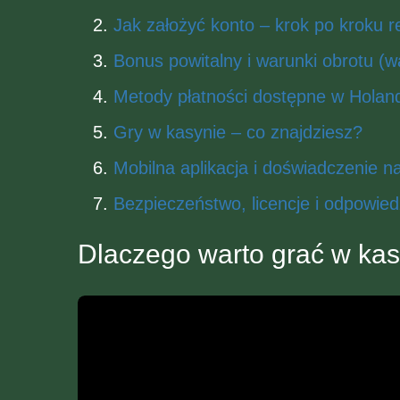
Jak założyć konto – krok po kroku re
Bonus powitalny i warunki obrotu (
Metody płatności dostępne w Holand
Gry w kasynie – co znajdziesz?
Mobilna aplikacja i doświadczenie n
Bezpieczeństwo, licencje i odpowied
Dlaczego warto grać w kas