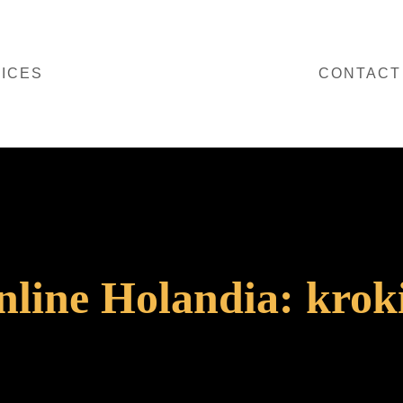
ICES
CONTACT
line Holandia: krok