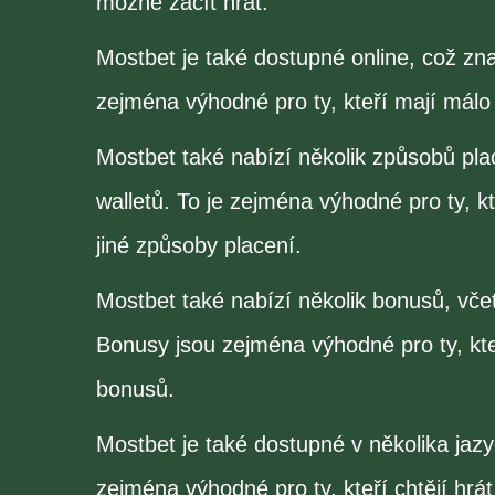
možné začít hrát.
Mostbet je také dostupné online, což zna
zejména výhodné pro ty, kteří mají málo
Mostbet také nabízí několik způsobů pla
walletů. To je zejména výhodné pro ty, k
jiné způsoby placení.
Mostbet také nabízí několik bonusů, včet
Bonusy jsou zejména výhodné pro ty, kteří
bonusů.
Mostbet je také dostupné v několika jazyc
zejména výhodné pro ty, kteří chtějí hrát v