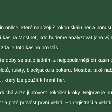
in online, které nabízejí širokou škálu her a bonus
í kasina Mostbet, kde budeme analyzovat jeho vý
da je toto kasino pro vás.
é doby se stalo jedním z nejpopulárnějších kasin o
lotů, rulety, blackjacku a pokeru. Mostbet také nab
 který lze použít k hraní her.
chá a lze ji provést několika kroky. Nejprve je n
 a poté provést první vklad. Po registraci a vkladu