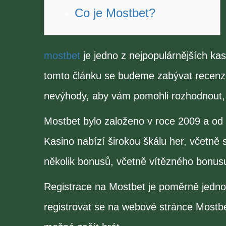
Co je Mostbet?
mostbet
je jedno z nejpopulárnějších kas
tomto článku se budeme zabývat recenz
nevýhody, aby vám pomohli rozhodnout, z
Mostbet bylo založeno v roce 2009 a od t
Kasino nabízí širokou škálu her, včetně s
několik bonusů, včetně vítězného bonusu,
Registrace na Mostbet je poměrně jednodu
registrovat se na webové stránce Mostbet