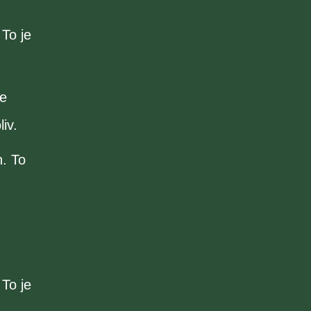
 To je
je
iv.
. To
 To je