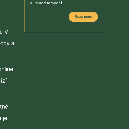
eiusmod tempor i...
Read more
ů. V
hody a
nline.
ízí
utné
 je