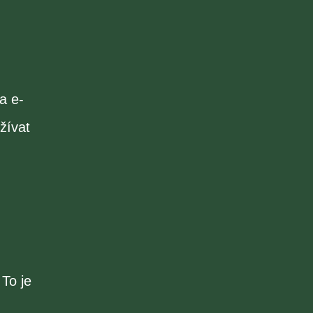
a e-
žívat
 To je