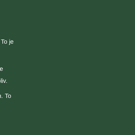
 To je
je
iv.
. To