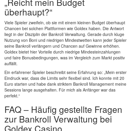
„Reicht mein Budget
überhaupt?“
Viele Spieler zweifeln, ob sie mit einem kleinen Budget überhaupt
Chancen bei solchen Plattformen wie Goldex haben. Die Antwort
liegt in der Disziplin der Bankroll Verwaltung. Gerade durch kluge
Nutzung von Boni und niedrigen Mindestwetten kann jeder Spieler
seine Bankroll verlängern und Chancen auf Gewinne erhöhen.
Goldex bietet hier Vorteile durch niedrige Mindesteinzahlungen
und faire Bonusbedingungen, was im Vergleich zum Markt positiv
auffällt.
Ein erfahrener Spieler beschreibt seine Erfahrung so: „Mein erster
Eindruck war, dass die Limits sehr flexibel sind. Ich konnte mit 20
Euro starten und habe dank striktem Bankroll Management meine
Sessions lange ausgehalten. Für mich als Anfänger war das
perfekt.“
FAQ – Häufig gestellte Fragen
zur Bankroll Verwaltung bei
Goldex Casino