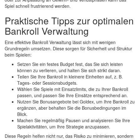
Spiel schnell frustrierend werden.
Praktische Tipps zur optimalen
Bankroll Verwaltung
Eine effektive Bankroll Verwaltung lässt sich mit wenigen
Grundregeln umsetzen. Diese sorgen für Sicherheit und Struktur
beim Spielen:
Setzen Sie ein festes Budget fest, das Sie sich leisten
können zu verlieren, und halten Sie sich strikt daran.
Teilen Sie Ihre Bankroll in kleinere Einheiten auf, z. B.
Tages- oder Sessionsbudgets.
Wählen Sie Spiele mit Einsatzlimits, die zu Ihrer Bankroll
passen, und passen Sie Ihre Einsätze entsprechend an.
Nutzen Sie Bonusangebote bei Goldex, um Ihre Bankroll zu
ergänzen, aber behalten Sie die Bonusbedingungen im
Blick.
Machen Sie regelmäßig Pausen und analysieren Sie Ihre
Spielaktivitäten, um Ihre Strategie anzupassen.
Diese Regeln helfen nicht nur, das Risiko zu minimieren, sondern