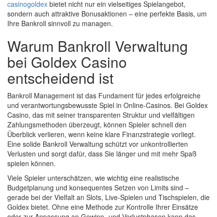
casinogoldex
bietet nicht nur ein vielseitiges Spielangebot,
sondern auch attraktive Bonusaktionen – eine perfekte Basis, um
Ihre Bankroll sinnvoll zu managen.
Warum Bankroll Verwaltung
bei Goldex Casino
entscheidend ist
Bankroll Management ist das Fundament für jedes erfolgreiche
und verantwortungsbewusste Spiel in Online-Casinos. Bei Goldex
Casino, das mit seiner transparenten Struktur und vielfältigen
Zahlungsmethoden überzeugt, können Spieler schnell den
Überblick verlieren, wenn keine klare Finanzstrategie vorliegt.
Eine solide Bankroll Verwaltung schützt vor unkontrollierten
Verlusten und sorgt dafür, dass Sie länger und mit mehr Spaß
spielen können.
Viele Spieler unterschätzen, wie wichtig eine realistische
Budgetplanung und konsequentes Setzen von Limits sind –
gerade bei der Vielfalt an Slots, Live-Spielen und Tischspielen, die
Goldex bietet. Ohne eine Methode zur Kontrolle Ihrer Einsätze
oder zur Anpassung an Gewinn- und Verlustphasen kann das