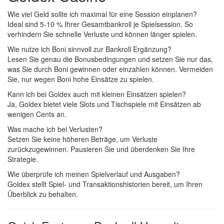
Wie viel Geld sollte ich maximal für eine Session einplanen?
Ideal sind 5-10 % Ihrer Gesamtbankroll je Spielsession. So
verhindern Sie schnelle Verluste und können länger spielen.
Wie nutze ich Boni sinnvoll zur Bankroll Ergänzung?
Lesen Sie genau die Bonusbedingungen und setzen Sie nur das,
was Sie durch Boni gewinnen oder einzahlen können. Vermeiden
Sie, nur wegen Boni hohe Einsätze zu spielen.
Kann ich bei Goldex auch mit kleinen Einsätzen spielen?
Ja, Goldex bietet viele Slots und Tischspiele mit Einsätzen ab
wenigen Cents an.
Was mache ich bei Verlusten?
Setzen Sie keine höheren Beträge, um Verluste
zurückzugewinnen. Pausieren Sie und überdenken Sie Ihre
Strategie.
Wie überprüfe ich meinen Spielverlauf und Ausgaben?
Goldex stellt Spiel- und Transaktionshistorien bereit, um Ihren
Überblick zu behalten.