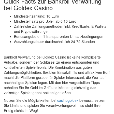
Quick Facts zur Bankroll Verwaltung
bei Goldex Casino
Mindesteinzahlung: 10 Euro
Mindesteinsatz pro Spiel: ab 0,10 Euro
Zahlreiche Zahlungsmethoden inkl. Kreditkarte, E-Wallets
und Kryptowährungen
Bonusangebote mit transparenten Umsatzbedingungen
Auszahlungsdauer durchschnittlich 24-72 Stunden
Bankroll Verwaltung bei Goldex Casino ist keine komplizierte
Aufgabe, sondern der Schlüssel zu einem entspannten und
kontrollierten Spielerlebnis. Die Kombination aus guten
Zahlungsmöglichkeiten, flexiblen Einsatzlimits und attraktiven Boni
macht die Plattform gerade für Spieler interessant, die Wert auf
nachhaltiges Spielen legen. Mit den hier vorgestellten Tipps
behalten Sie Ihr Geld im Griff und können gleichzeitig das
vielseitige Spielangebot optimal genießen.
Nutzen Sie die Möglichkeiten bei
casinogoldex
bewusst, setzen
Sie Limits und spielen Sie verantwortungsvoll – so steht Ihrem
Erfolg nichts im Weg!