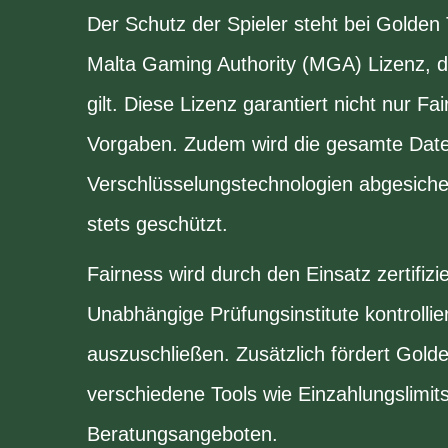
Der Schutz der Spieler steht bei Golden T
Malta Gaming Authority (MGA) Lizenz, di
gilt. Diese Lizenz garantiert nicht nur Fa
Vorgaben. Zudem wird die gesamte Dat
Verschlüsselungstechnologien abgesichert
stets geschützt.
Fairness wird durch den Einsatz zertifizi
Unabhängige Prüfungsinstitute kontrolli
auszuschließen. Zusätzlich fördert Gol
verschiedene Tools wie Einzahlungslimi
Beratungsangeboten.