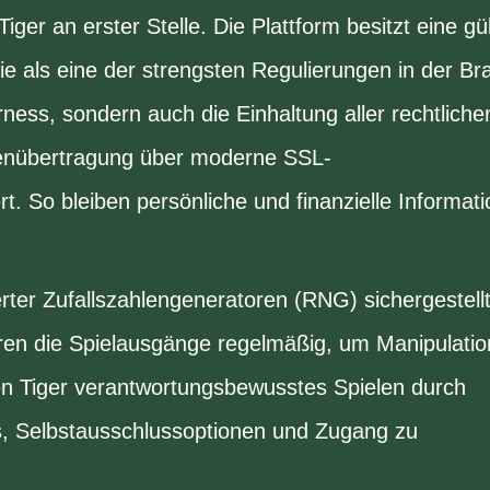
iger an erster Stelle. Die Plattform besitzt eine gül
e als eine der strengsten Regulierungen in der B
irness, sondern auch die Einhaltung aller rechtliche
enübertragung über moderne SSL-
. So bleiben persönliche und finanzielle Informat
erter Zufallszahlengeneratoren (RNG) sichergestellt
eren die Spielausgänge regelmäßig, um Manipulati
den Tiger verantwortungsbewusstes Spielen durch
ts, Selbstausschlussoptionen und Zugang zu