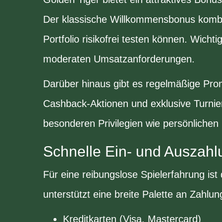
Der klassische Willkommensbonus kombini
Portfolio risikofrei testen können. Wicht
moderaten Umsatzanforderungen.
Darüber hinaus gibt es regelmäßige Pro
Cashback-Aktionen und exklusive Turnie
besonderen Privilegien wie persönliche
Schnelle Ein- und Auszahl
Für eine reibungslose Spielerfahrung ist
unterstützt eine breite Palette an Zahlu
Kreditkarten (Visa, Mastercard)