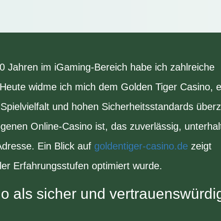
0 Jahren im iGaming-Bereich habe ich zahlreiche
. Heute widme ich mich dem Golden Tiger Casino, e
 Spielvielfalt und hohen Sicherheitsstandards über
nen Online-Casino ist, das zuverlässig, unterha
 Adresse. Ein Blick auf
goldentiger-casino.de
zeigt
aller Erfahrungsstufen optimiert wurde.
 als sicher und vertrauenswürdi