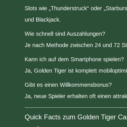
Slots wie „Thunderstruck“ oder „Starburs
und Blackjack.
Wie schnell sind Auszahlungen?
Je nach Methode zwischen 24 und 72 Stun
Kann ich auf dem Smartphone spielen?
Ja, Golden Tiger ist komplett mobiloptim
Gibt es einen Willkommensbonus?
Ja, neue Spieler erhalten oft einen attrak
Quick Facts zum Golden Tiger Ca