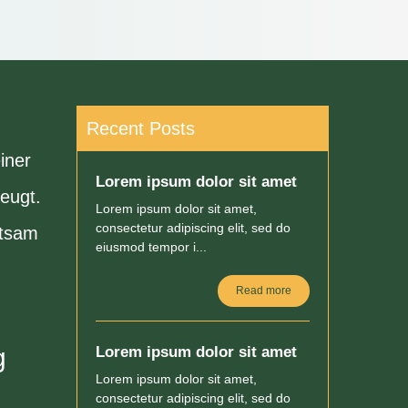
Recent Posts
iner
Lorem ipsum dolor sit amet
zeugt.
Lorem ipsum dolor sit amet,
consectetur adipiscing elit, sed do
ltsam
eiusmod tempor i...
Read more
g
Lorem ipsum dolor sit amet
Lorem ipsum dolor sit amet,
consectetur adipiscing elit, sed do