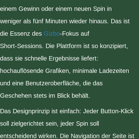
einem Gewinn oder einem neuen Spin in
weniger als fünf Minuten wieder hinaus. Das ist
die Essenz des
Gizbo
-Fokus auf
Short‑Sessions. Die Plattform ist so konzipiert,
dass sie schnelle Ergebnisse liefert:
hochauflösende Grafiken, minimale Ladezeiten
und eine Benutzeroberfläche, die das
Geschehen stets im Blick behält.
Das Designprinzip ist einfach: Jeder Button-Klick
soll zielgerichtet sein, jeder Spin soll
entscheidend wirken. Die Navigation der Seite ist