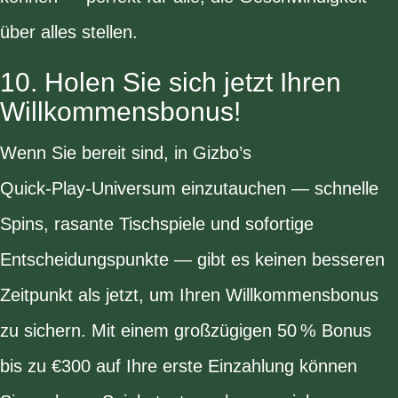
über alles stellen.
10. Holen Sie sich jetzt Ihren
Willkommensbonus!
Wenn Sie bereit sind, in Gizbo’s
Quick‑Play‑Universum einzutauchen — schnelle
Spins, rasante Tischspiele und sofortige
Entscheidungspunkte — gibt es keinen besseren
Zeitpunkt als jetzt, um Ihren Willkommensbonus
zu sichern. Mit einem großzügigen 50 % Bonus
bis zu €300 auf Ihre erste Einzahlung können