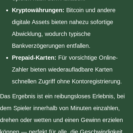
Kryptowährungen:
Bitcoin und andere
digitale Assets bieten nahezu sofortige
Abwicklung, wodurch typische
Bankverzögerungen entfallen.
Prepaid-Karten:
Für vorsichtige Online-
Zahler bieten wiederaufladbare Karten
schnellen Zugriff ohne Kontoregistrierung.
Das Ergebnis ist ein reibungsloses Erlebnis, bei
dem Spieler innerhalb von Minuten einzahlen,
drehen oder wetten und einen Gewinn erzielen
können — perfekt für alle, die Geschwindigkeit