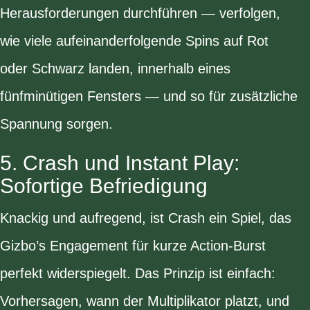
Herausforderungen durchführen — verfolgen,
wie viele aufeinanderfolgende Spins auf Rot
oder Schwarz landen, innerhalb eines
fünfminütigen Fensters — und so für zusätzliche
Spannung sorgen.
5. Crash und Instant Play:
Sofortige Befriedigung
Knackig und aufregend, ist Crash ein Spiel, das
Gizbo’s Engagement für kurze Action‑Burst
perfekt widerspiegelt. Das Prinzip ist einfach:
Vorhersagen, wann der Multiplikator platzt, und