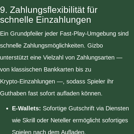
9. Zahlungsflexibilität für
schnelle Einzahlungen
Ein Grundpfeiler jeder Fast‑Play-Umgebung sind
schnelle Zahlungsmöglichkeiten. Gizbo
unterstützt eine Vielzahl von Zahlungsarten —
von klassischen Bankkarten bis zu
Krypto‑Einzahlungen —, sodass Spieler ihr
Guthaben fast sofort aufladen können.
E‑Wallets:
Sofortige Gutschrift via Diensten
wie Skrill oder Neteller ermöglicht sofortiges
Spielen nach dem Aufladen.