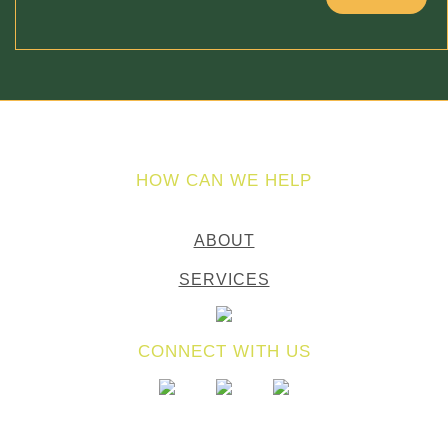
HOW CAN WE HELP
ABOUT
SERVICES
CONNECT WITH US