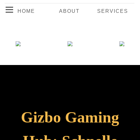
HOME
ABOUT
SERVICES
Gizbo Gaming