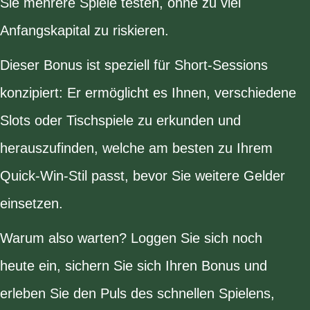
Sie mehrere Spiele testen, ohne zu viel
Anfangskapital zu riskieren.
Dieser Bonus ist speziell für Short‑Sessions
konzipiert: Er ermöglicht es Ihnen, verschiedene
Slots oder Tischspiele zu erkunden und
herauszufinden, welche am besten zu Ihrem
Quick‑Win‑Stil passt, bevor Sie weitere Gelder
einsetzen.
Warum also warten? Loggen Sie sich noch
heute ein, sichern Sie sich Ihren Bonus und
erleben Sie den Puls des schnellen Spielens,