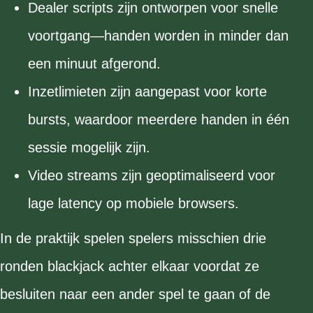
Dealer scripts zijn ontworpen voor snelle
voortgang—handen worden in minder dan
een minuut afgerond.
Inzetlimieten zijn aangepast voor korte
bursts, waardoor meerdere handen in één
sessie mogelijk zijn.
Video streams zijn geoptimaliseerd voor
lage latency op mobiele browsers.
In de praktijk spelen spelers misschien drie
ronden blackjack achter elkaar voordat ze
besluiten naar een ander spel te gaan of de