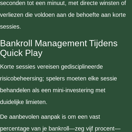
seconden tot een minuut, met directe winsten of
verliezen die voldoen aan de behoefte aan korte
sessies.
Bankroll Management Tijdens
Quick Play
Korte sessies vereisen gedisciplineerde
risicobeheersing; spelers moeten elke sessie
behandelen als een mini‑investering met
duidelijke limieten.
De aanbevolen aanpak is om een vast
percentage van je bankroll—zeg vijf procent—