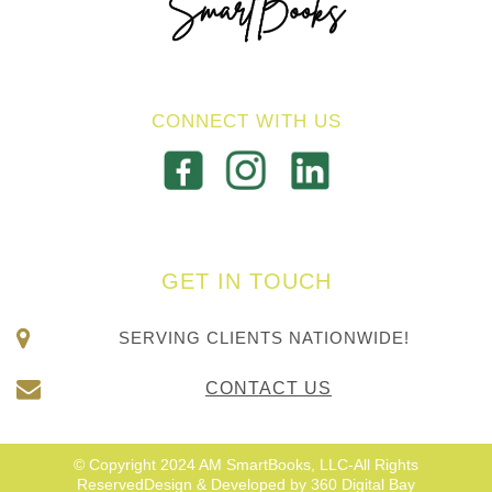
CONNECT WITH US
GET IN TOUCH
SERVING CLIENTS NATIONWIDE!
CONTACT US
© Copyright 2024 AM SmartBooks, LLC-All Rights
ReservedDesign & Developed by
360 Digital Bay