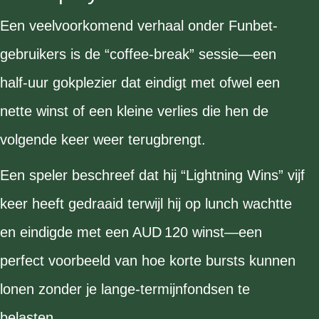
Een veelvoorkomend verhaal onder Funbet-
gebruikers is de “coffee‑break” sessie—een
half‑uur gokplezier dat eindigt met ofwel een
nette winst of een kleine verlies die hen de
volgende keer weer terugbrengt.
Een speler beschreef dat hij “Lightning Wins” vijf
keer heeft gedraaid terwijl hij op lunch wachtte
en eindigde met een AUD 120 winst—een
perfect voorbeeld van hoe korte bursts kunnen
lonen zonder je lange‑termijnfondsen te
belasten.