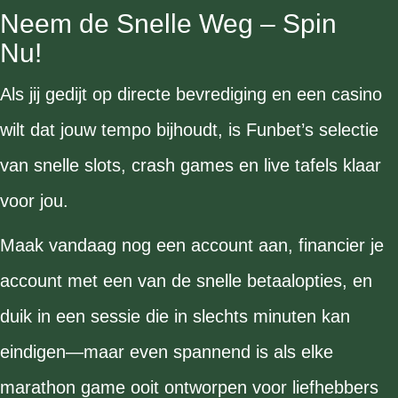
Neem de Snelle Weg – Spin
Nu!
Als jij gedijt op directe bevrediging en een casino
wilt dat jouw tempo bijhoudt, is Funbet’s selectie
van snelle slots, crash games en live tafels klaar
voor jou.
Maak vandaag nog een account aan, financier je
account met een van de snelle betaalopties, en
duik in een sessie die in slechts minuten kan
eindigen—maar even spannend is als elke
marathon game ooit ontworpen voor liefhebbers