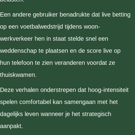
Een andere gebruiker benadrukte dat live betting
op een voetbalwedstrijd tijdens woon-
werkverkeer hen in staat stelde snel een
weddenschap te plaatsen en de score live op
hun telefoon te zien veranderen voordat ze
thuiskwamen.
Deze verhalen onderstrepen dat hoog‑intensiteit
spelen comfortabel kan samengaan met het
dagelijks leven wanneer je het strategisch
aanpakt.