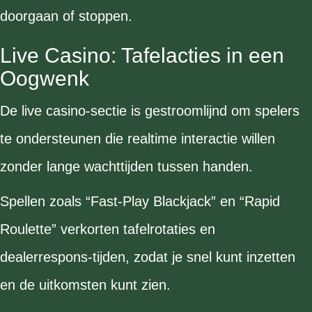
doorgaan of stoppen.
Live Casino: Tafelacties in een
Oogwenk
De live casino‑sectie is gestroomlijnd om spelers
te ondersteunen die realtime interactie willen
zonder lange wachttijden tussen handen.
Spellen zoals “Fast‑Play Blackjack” en “Rapid
Roulette” verkorten tafelrotaties en
dealerrespons-tijden, zodat je snel kunt inzetten
en de uitkomsten kunt zien.