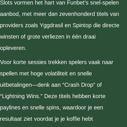
Slots vormen het hart van Funbet’s snel‑spelen
aanbod, met meer dan zevenhonderd titels van
providers zoals Yggdrasil en Spintop die directe
winsten of grote verliezen in één draai
opleveren.
Voor korte sessies trekken spelers vaak naar
spellen met hoge volatiliteit en snelle
uitbetalingen—denk aan “Crash Drop” of
“Lightning Wins.” Deze titels hebben korte
paylines en snelle spins, waardoor je een
resultaat ziet voordat je je koffie hebt