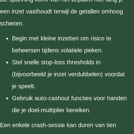
een inzet vasthoudt terwijl de getallen omhoog
schieten.
Begin met kleine inzetten om risico te
beheersen tijdens volatiele pieken.
Stel snelle stop‑loss thresholds in
(bijvoorbeeld je inzet verdubbelen) voordat
je speelt.
Gebruik auto‑cashout functies voor handen
die je doel‑multiplier bereiken.
Een enkele crash‑sessie kan duren van tien