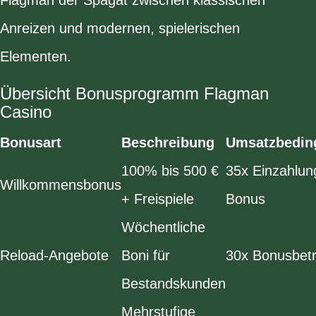
Anreizen und modernen, spielerischen
Elementen.
Übersicht Bonusprogramm Flagman
Casino
Bonusart
Beschreibung
Umsatzbedin
100% bis 500 €
35x Einzahlun
Willkommensbonus
+ Freispiele
Bonus
Wöchentliche
Reload-Angebote
Boni für
30x Bonusbet
Bestandskunden
Mehrstufige