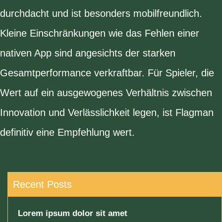
durchdacht und ist besonders mobilfreundlich.
Kleine Einschränkungen wie das Fehlen einer
nativen App sind angesichts der starken
Gesamtperformance verkraftbar. Für Spieler, die
Wert auf ein ausgewogenes Verhältnis zwischen
Innovation und Verlässlichkeit legen, ist Flagman
definitiv eine Empfehlung wert.
Recent Posts
Lorem ipsum dolor sit amet