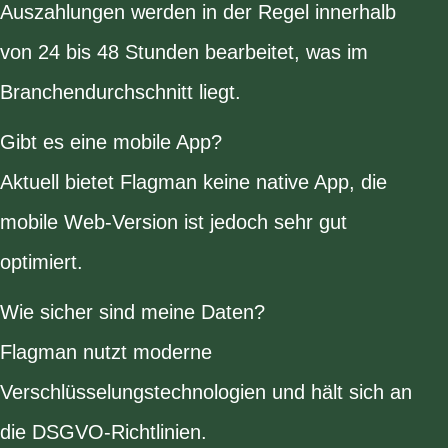
Auszahlungen werden in der Regel innerhalb
von 24 bis 48 Stunden bearbeitet, was im
Branchendurchschnitt liegt.
Gibt es eine mobile App?
Aktuell bietet Flagman keine native App, die
mobile Web-Version ist jedoch sehr gut
optimiert.
Wie sicher sind meine Daten?
Flagman nutzt moderne
Verschlüsselungstechnologien und hält sich an
die DSGVO-Richtlinien.