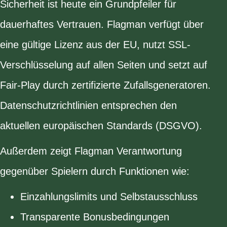
Sicherheit ist heute ein Grundpfeiler für
dauerhaftes Vertrauen. Flagman verfügt über
eine gültige Lizenz aus der EU, nutzt SSL-
Verschlüsselung auf allen Seiten und setzt auf
Fair-Play durch zertifizierte Zufallsgeneratoren.
Datenschutzrichtlinien entsprechen den
aktuellen europäischen Standards (DSGVO).
Außerdem zeigt Flagman Verantwortung
gegenüber Spielern durch Funktionen wie:
Einzahlungslimits und Selbstausschluss
Transparente Bonusbedingungen