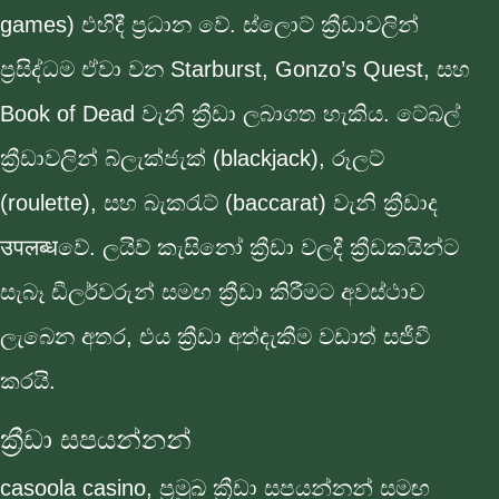
games) එහිදී ප්‍රධාන වේ. ස්ලොට් ක්‍රීඩාවලින්
ප්‍රසිද්ධම ඒවා වන Starburst, Gonzo’s Quest, සහ
Book of Dead වැනි ක්‍රීඩා ලබාගත හැකිය. ටේබල්
ක්‍රීඩාවලින් බ්ලැක්ජැක් (blackjack), රූලට්
(roulette), සහ බැකරැට් (baccarat) වැනි ක්‍රීඩාද
उपलब्धවේ. ලයිව් කැසිනෝ ක්‍රීඩා වලදී ක්‍රීඩකයින්ට
සැබෑ ඩීලර්වරුන් සමඟ ක්‍රීඩා කිරීමට අවස්ථාව
ලැබෙන අතර, එය ක්‍රීඩා අත්දැකීම වඩාත් සජීවී
කරයි.
ක්‍රීඩා සපයන්නන්
casoola casino, ප්‍රමුඛ ක්‍රීඩා සපයන්නන් සමඟ