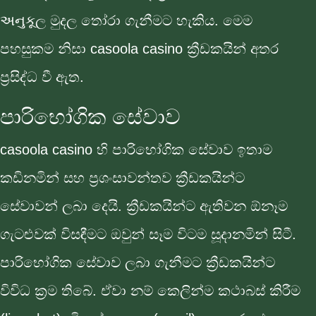
અનુકૂල මුදල තෝරා ගැනීමට හැකිය. මෙම
පහසුකම නිසා casoola casino ක්‍රීඩකයින් අතර
ප්‍රසිද්ධ වී ඇත.
පාරිභෝගික සේවාව
casoola casino හි පාරිභෝගික සේවාව ඉතාම
කඩිනමින් සහ ප්‍රශංසාවන්තව ක්‍රීඩකයින්ට
සේවාවන් ලබා දෙයි. ක්‍රීඩකයින්ට ඇතිවන ඕනෑම
ගැටළුවක් විසඳීමට ඔවුන් සෑම විටම සූදානමින් සිටී.
පාරිභෝගික සේවාව ලබා ගැනීමට ක්‍රීඩකයින්ට
විවිධ ක්‍රම තිබේ. ඒවා නම් කෙලින්ම කථාබස් කිරීම