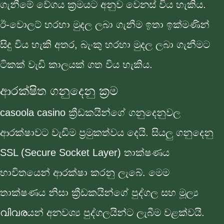
ගැනීමේ වේගය ක්‍රමයට අනුව වෙනස් විය හැකිය.
ඊ-වොලට් හරහා මුදල ලබා ගැනීම ඉතා ඉක්මණින්
සිදු විය හැකි අතර, බැංකු හරහා මුදල ලබා ගැනීමට
ටිකක් වැඩි කාලයක් ගත විය හැකිය.
ආරක්ෂිත ගනුදෙනු ක්‍රම
casoola casino ක්‍රීඩකයින්ගේ ගනුදෙනුවල
ආරක්ෂාවට වැඩිම ප්‍රමුකත්වය දෙයි. සියලු ගනුදෙනු
SSL (Secure Socket Layer) තාක්ෂණය
භාවිතයෙන් ආරක්ෂා කරනු ලැබේ. මෙම
තාක්ෂණය නිසා ක්‍රීඩකයින්ගේ පුද්ගල සහ මූල්‍ය
വിവരයන් අනවශ්‍ය පුද්ගලයින්ට ලැබීම වළක්වයි.