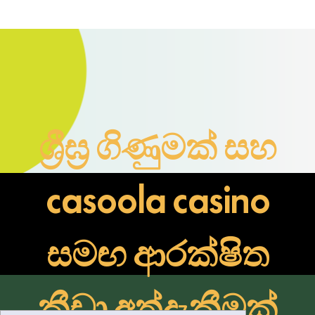
ශ්‍රීඝ්‍ර ගිණුමක් සහ
casoola casino
සමඟ ආරක්ෂිත
ක්‍රීඩා අත්දැකීමක්