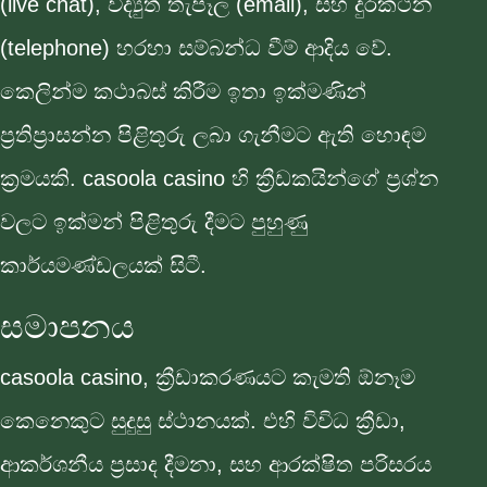
(live chat), විද්‍යුත් තැපෑල (email), සහ දුරකථන
(telephone) හරහා සම්බන්ධ වීම් ආදිය වේ.
කෙලින්ම කථාබස් කිරීම ඉතා ඉක්මණින්
ප්‍රතිප්‍රාසන්න පිළිතුරු ලබා ගැනීමට ඇති හොඳම
ක්‍රමයකි. casoola casino හි ක්‍රීඩකයින්ගේ ප්‍රශ්න
වලට ඉක්මන් පිළිතුරු දීමට පුහුණු
කාර්යමණ්ඩලයක් සිටී.
සමාපනය
casoola casino, ක්‍රීඩාකරණයට කැමති ඕනෑම
කෙනෙකුට සුදුසු ස්ථානයක්. එහි විවිධ ක්‍රීඩා,
ආකර්ශනීය ප්‍රසාද දීමනා, සහ ආරක්ෂිත පරිසරය