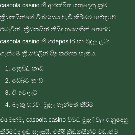
casoola casino හි ආරක්ෂිත ගනුදෙනු ක්‍රම
ක්‍රීඩකයින්ගේ විශ්වාසය වැඩි කිරීමට හේතුවේ.
එබැවින්, ක්‍රීඩකයින් කිසිදු භයයකින් තොරව
casoola casino හි ගdepositර හා මුදල ලබා
ගැනීමේ ක්‍රියාවලීන් සිදු කරගත හැකිය.
ක්‍රෙඩිட் කාඩ්
ඩෙබිට් කාඩ්
ඊ-වොලට්
බැංකු හරවා මුදල තැන්පත් කිරීම
එමෙන්ම, casoola casino විවිධ මුදල් වල ගනුදෙනු
කිරීමටද ඉඩ සලසයි. එහිදී ක්‍රීඩකයින්ට වඩාත්ම