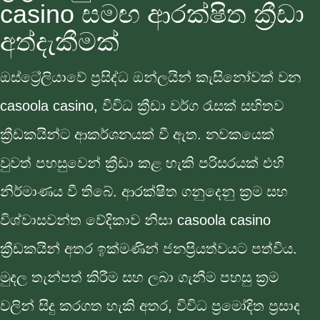
casino සමඟ ආරක්ෂිත ක්‍රීඩා
අත්දැකීමක්
ඔස්ට්‍රේලියාවේ ප්‍රසිද්ධ ඔන්ලයින් කැසිනෝවක් වන
casoola casino, විවිධ ක්‍රීඩා වර්ග රැසක් සහිතව
ක්‍රීඩකයින්ට ආකර්ශනයක් වී ඇත. නවකයෙක්
වුවත් පහසුවෙන් ක්‍රීඩා කළ හැකි පරිසරයක් එහි
නිර්මාණය වී තිබේ. ආරක්ෂිත ගනුදෙනු ක්‍රම සහ
විශ්වාසවන්ත වේදිකාව නිසා casoola casino
ක්‍රීඩකයින් අතර ඉක්මණින් ජනප්‍රියත්වයට පත්විය.
මුදල තැන්පත් කිරීම සහ ලබා ගැනීම පහසු ක්‍රම
වලින් සිදු කරගත හැකි අතර, විවිධ ප්‍රමෝදිත ප්‍රසාද