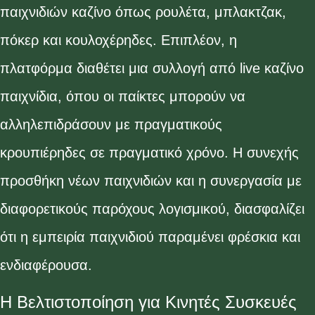
παιχνιδιών καζίνο όπως ρουλέτα, μπλακτζακ,
πόκερ και κουλοχέρηδες. Επιπλέον, η
πλατφόρμα διαθέτει μια συλλογή από live καζίνο
παιχνίδια, όπου οι παίκτες μπορούν να
αλληλεπιδράσουν με πραγματικούς
κρουπιέρηδες σε πραγματικό χρόνο. Η συνεχής
προσθήκη νέων παιχνιδιών και η συνεργασία με
διαφορετικούς παρόχους λογισμικού, διασφαλίζει
ότι η εμπειρία παιχνιδιού παραμένει φρέσκια και
ενδιαφέρουσα.
Η Βελτιστοποίηση για Κινητές Συσκευές