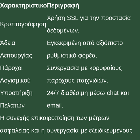
Χαρακτηριστικό
Περιγραφή
Χρήση SSL για την προστασία
Κρυπτογράφηση
δεδομένων.
Άδεια
Εγκεκριμένη από αξιόπιστο
Λειτουργίας
ρυθμιστικό φορέα.
Πάροχοι
Συνεργασία με κορυφαίους
Λογισμικού
παρόχους παιχνιδιών.
Υποστήριξη
24/7 διαθέσιμη μέσω chat και
Πελατών
email.
Η συνεχής επικαιροποίηση των μέτρων
ασφαλείας και η συνεργασία με εξειδικευμένους