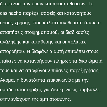
διαφάνεια των όρων και προϋποθέσεων. Το
casinacho παρέχει σαφείς και κατανοητούς
όρους χρήσης, που καλύπτουν θέματα όπως οι
απαιτήσεις στοιχηματισμού, οι διαδικασίες
ανάληψης και κατάθεσης και οι πολιτικές
απορρήτου. Η διαφάνεια αυτή επιτρέπει στους
παίκτες να κατανοήσουν πλήρως τα δικαιώματά
τους και να αποφύγουν πιθανές παρεξηγήσεις.
Ακόμα, η δυνατότητα επικοινωνίας με την
ομάδα υποστήριξης για διευκρινίσεις συμβάλλει
στην ενίσχυση της εμπιστοσύνης.