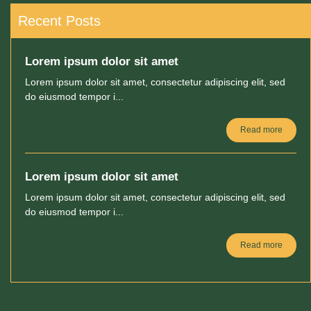
Recent Posts
Lorem ipsum dolor sit amet
Lorem ipsum dolor sit amet, consectetur adipiscing elit, sed
do eiusmod tempor i...
Read more
Lorem ipsum dolor sit amet
Lorem ipsum dolor sit amet, consectetur adipiscing elit, sed
do eiusmod tempor i...
Read more