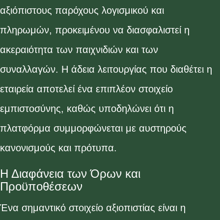
αξιόπιστους παρόχους λογισμικού και
πληρωμών, προκειμένου να διασφαλιστεί η
ακεραιότητα των παιχνιδιών και των
συναλλαγών. Η άδεια λειτουργίας που διαθέτει η
εταιρεία αποτελεί ένα επιπλέον στοιχείο
εμπιστοσύνης, καθώς υποδηλώνει ότι η
πλατφόρμα συμμορφώνεται με αυστηρούς
κανονισμούς και πρότυπα.
Η Διαφάνεια των Όρων και
Προϋποθέσεων
Ένα σημαντικό στοιχείο αξιοπιστίας είναι η