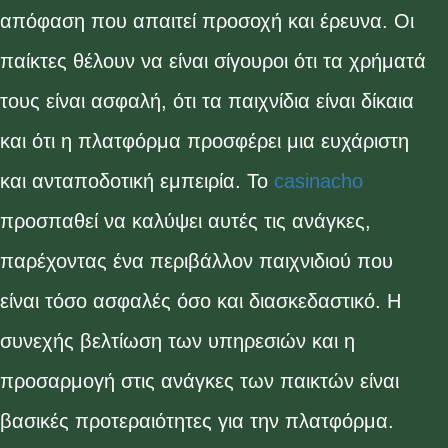
απόφαση που απαιτεί προσοχή και έρευνα. Οι
παίκτες θέλουν να είναι σίγουροι ότι τα χρήματά
τους είναι ασφαλή, ότι τα παιχνίδια είναι δίκαια
και ότι η πλατφόρμα προσφέρει μια ευχάριστη
και ανταποδοτική εμπειρία. Το
casinacho
προσπαθεί να καλύψει αυτές τις ανάγκες,
παρέχοντας ένα περιβάλλον παιχνιδιού που
είναι τόσο ασφαλές όσο και διασκεδαστικό. Η
συνεχής βελτίωση των υπηρεσιών και η
προσαρμογή στις ανάγκες των παικτών είναι
βασικές προτεραιότητες για την πλατφόρμα.