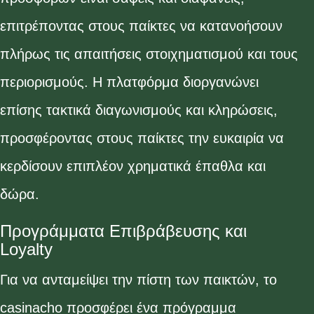
επιτρέποντας στους παίκτες να κατανοήσουν
πλήρως τις απαιτήσεις στοιχηματισμού και τους
περιορισμούς. Η πλατφόρμα διοργανώνει
επίσης τακτικά διαγωνισμούς και κληρώσεις,
προσφέροντας στους παίκτες την ευκαιρία να
κερδίσουν επιπλέον χρηματικά έπαθλα και
δώρα.
Προγράμματα Επιβράβευσης και
Loyalty
Για να ανταμείψει την πίστη των παικτών, το
casinacho προσφέρει ένα πρόγραμμα