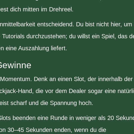
est dich mitten im Drehreel.
nmittelbarkeit entscheidend. Du bist nicht hier, um
utorials durchzustehen; du willst ein Spiel, das d
n eine Auszahlung liefert.
 Gewinne
 Momentum. Denk an einen Slot, der innerhalb der
ackjack-Hand, die vor dem Dealer sogar eine natürl
eist scharf und die Spannung hoch.
Slots beenden eine Runde in weniger als 20 Sekun
 von 30–45 Sekunden enden, wenn du die