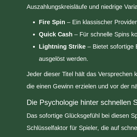
Auszahlungskreisläufe und niedrige Vari
Fire Spin
– Ein klassischer Provider
Quick Cash
– Für schnelle Spins ko
Lightning Strike
– Bietet sofortige
ausgelöst werden.
Jeder dieser Titel hält das Versprechen 
die einen Gewinn erzielen und vor der n
Die Psychologie hinter schnellen S
Das sofortige Glücksgefühl bei diesen S
Schlüsselfaktor für Spieler, die auf sch