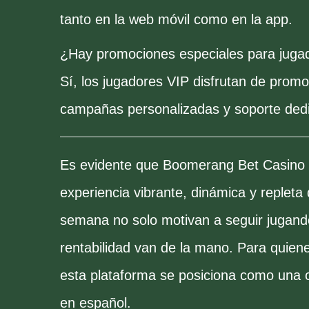
tanto en la web móvil como en la app.
¿Hay promociones especiales para juga
Sí, los jugadores VIP disfrutan de prom
campañas personalizadas y soporte ded
Es evidente que Boomerang Bet Casino 
experiencia vibrante, dinámica y replet
semana no solo motivan a seguir jugando
rentabilidad van de la mano. Para quiene
esta plataforma se posiciona como una 
en español.