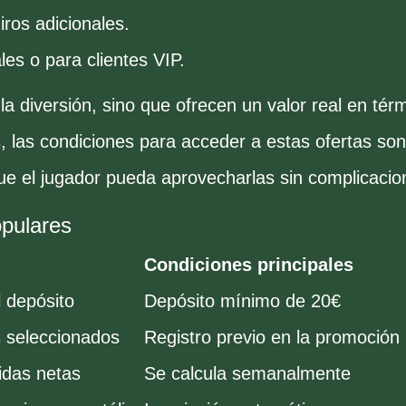
iros adicionales.
es o para clientes VIP.
a diversión, sino que ofrecen un valor real en tér
, las condiciones para acceder a estas ofertas son
que el jugador pueda aprovecharlas sin complicacio
pulares
Condiciones principales
 depósito
Depósito mínimo de 20€
s seleccionados
Registro previo en la promoción
idas netas
Se calcula semanalmente