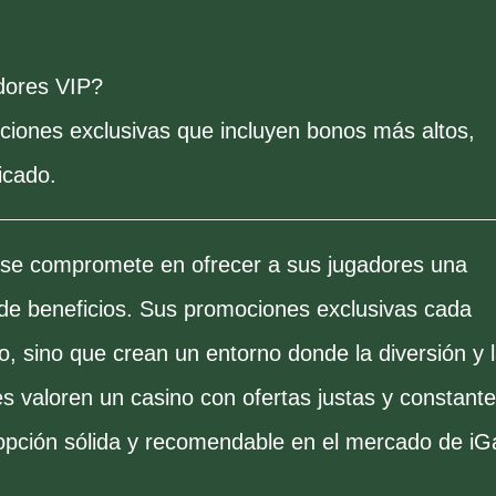
dores VIP?
ociones exclusivas que incluyen bonos más altos,
icado.
se compromete en ofrecer a sus jugadores una
a de beneficios. Sus promociones exclusivas cada
, sino que crean un entorno donde la diversión y 
s valoren un casino con ofertas justas y constante
opción sólida y recomendable en el mercado de i