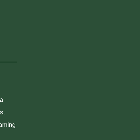
la
s,
Gaming