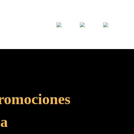
romociones
na