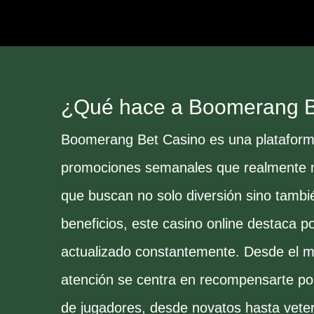
¿Qué hace a Boomerang Be
Boomerang Bet Casino es una plataform
promociones semanales que realmente ma
que buscan no solo diversión sino tamb
beneficios, este casino online destaca p
actualizado constantemente. Desde el 
atención se centra en recompensarte por
de jugadores, desde novatos hasta vete