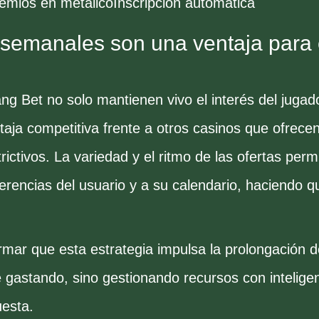
emios en metálico
Inscripción automática
semanales son una ventaja para 
 Bet no solo mantienen vivo el interés del jugado
aja competitiva frente a otros casinos que ofrece
ctivos. La variedad y el ritmo de las ofertas perm
ferencias del usuario y a su calendario, haciendo q
ar que esta estrategia impulsa la prolongación d
 gastando, sino gestionando recursos con intelige
uesta.