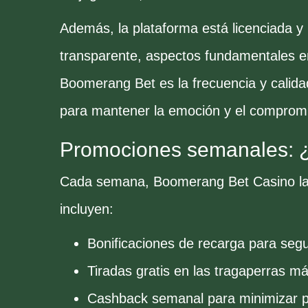
Además, la plataforma está licenciada y 
transparente, aspectos fundamentales en
Boomerang Bet es la frecuencia y cali
para mantener la emoción y el compromi
Promociones semanales: ¿
Cada semana, Boomerang Bet Casino lan
incluyen:
Bonificaciones de recarga para seg
Tiradas gratis en las tragaperras m
Cashback semanal para minimizar pé