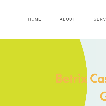
HOME
ABOUT
SERV
Betrix Cas
G