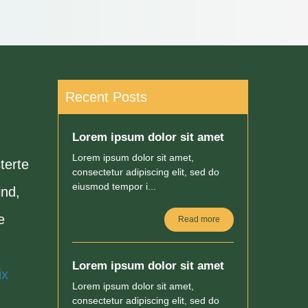
Recent Posts
Lorem ipsum dolor sit amet
Lorem ipsum dolor sit amet,
terte
consectetur adipiscing elit, sed do
eiusmod tempor i...
ind,
e
Read more
Lorem ipsum dolor sit amet
ix
Lorem ipsum dolor sit amet,
consectetur adipiscing elit, sed do