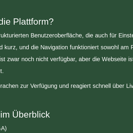
die Plattform?
rukturierten Benutzeroberfläche, die auch für Einst
ind kurz, und die Navigation funktioniert sowohl am 
ist zwar noch nicht verfügbar, aber die Webseite is
t.
achen zur Verfügung und reagiert schnell über Li
 im Überblick
GA)