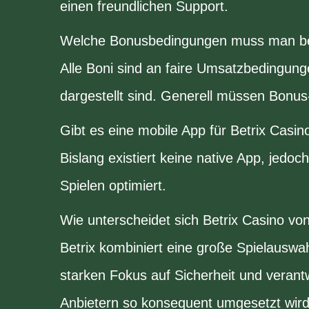
einen freundlichen Support.
Welche Bonusbedingungen muss man b
Alle Boni sind an faire Umsatzbedingung
dargestellt sind. Generell müssen Bon
Gibt es eine mobile App für Betrix Casin
Bislang existiert keine native App, jedoc
Spielen optimiert.
Wie unterscheidet sich Betrix Casino v
Betrix kombiniert eine große Spielauswa
starken Fokus auf Sicherheit und verantw
Anbietern so konsequent umgesetzt wird