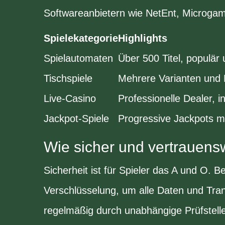
Softwareanbietern wie NetEnt, Microgam
Spielekategorie
Highlights
Spielautomaten
Über 500 Titel, populär
Tischspiele
Mehrere Varianten und 
Live-Casino
Professionelle Dealer, i
Jackpot-Spiele
Progressive Jackpots m
Wie sicher und vertrauensw
Sicherheit ist für Spieler das A und O. Be
Verschlüsselung, um alle Daten und Tran
regelmäßig durch unabhängige Prüfstelle