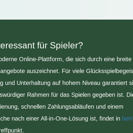
eressant für Spieler?
oderne Online-Plattform, die sich durch eine breite
angebote auszeichnet. Für viele Glücksspielbegeis
ng und Unterhaltung auf hohem Niveau garantiert s
nswürdiger Rahmen für das Spielen gegeben ist. Di
Bedienung, schnellen Zahlungsabläufen und einem
che nach einer All-in-One-Lösung ist, findet in
betr
effpunkt.