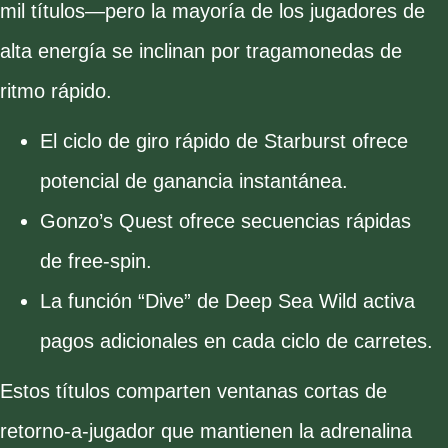
mil títulos—pero la mayoría de los jugadores de
alta energía se inclinan por tragamonedas de
ritmo rápido.
El ciclo de giro rápido de Starburst ofrece
potencial de ganancia instantánea.
Gonzo’s Quest ofrece secuencias rápidas
de free‑spin.
La función “Dive” de Deep Sea Wild activa
pagos adicionales en cada ciclo de carretes.
Estos títulos comparten ventanas cortas de
retorno‑a‑jugador que mantienen la adrenalina