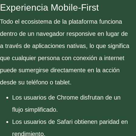
Experiencia Mobile‑First
Todo el ecosistema de la plataforma funciona
dentro de un navegador responsive en lugar de
a través de aplicaciones nativas, lo que significa
que cualquier persona con conexión a internet
puede sumergirse directamente en la acción
desde su teléfono o tablet.
Los usuarios de Chrome disfrutan de un
flujo simplificado.
Los usuarios de Safari obtienen paridad en
rendimiento.