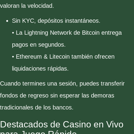
valoran la velocidad.
Sin KYC, depósitos instantáneos.
• La Lightning Network de Bitcoin entrega
pagos en segundos.
• Ethereum & Litecoin también ofrecen
liquidaciones rápidas.
Cuando termines una sesión, puedes transferir
fondos de regreso sin esperar las demoras
tradicionales de los bancos.
Destacados de Casino en Vivo