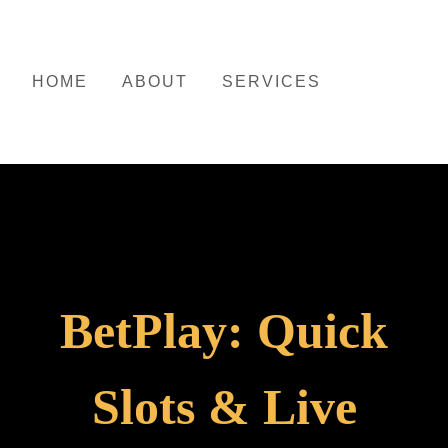
HOME
ABOUT
SERVICES
BetPlay: Quick
Slots & Live