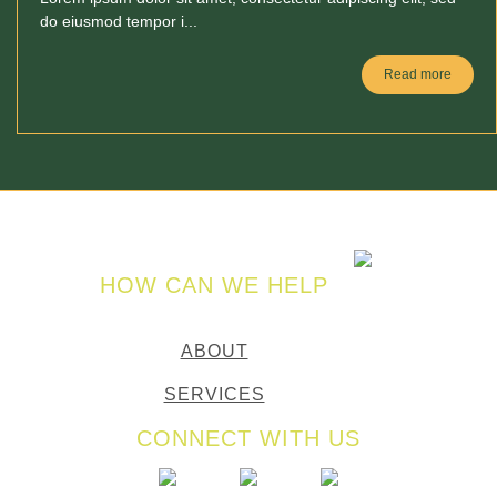
do eiusmod tempor i...
Read more
HOW CAN WE HELP
ABOUT
SERVICES
CONNECT WITH US