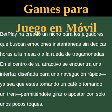
Games para
Juego en Móvil
BetPlay ha creado un nicho para los jugadores
que buscan emociones instantáneas sin dedicar
horas a la mesa o a la rueda de tragamonedas.
En el centro de su atractivo se encuentra una
interfaz diseñada para una navegación rápida—
ya sea que estés tomando un café o tomando
un tren—permitiéndote girar o apostar con solo
unos pocos toques.