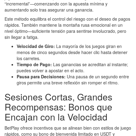
“incremental”—comenzando con la apuesta mínima y
aumentando solo tras asegurar una ganancia.
Este método equilibra el control del riesgo con el deseo de pagos
rápidos. También mantiene la montaña rusa emocional en un
nivel óptimo—suficiente tensión para sentirse involucrado, pero
sin llegar a fatiga.
Velocidad de Giro:
La mayoría de los juegos giran en
menos de cinco segundos desde hacer clic hasta detener
los carretes.
Tiempo de Pago:
Las ganancias se acreditan al instante;
puedes volver a apostar en el acto.
Pausa para Decisiones:
Una pausa de un segundo entre
giros permite una breve reflexión sin romper el ritmo.
Sesiones Cortas, Grandes
Recompensas: Bonos que
Encajan con la Velocidad
BetPlay ofrece incentivos que se alinean bien con estilos de juego
rápidos, como su bono de bienvenida limitado en USDT y