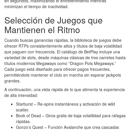
en segundos, maximizando el entretenimiento mientras
minimizan el tiempo de inactividad.
Selección de Juegos que
Mantienen el Ritmo
Cuando buscas ganancias rápidas, la biblioteca de juegos debe
ofrecer RTPs consistentemente altos y títulos de baja volatilidad
que paguen con frecuencia. El catálogo de BetPlay incluye una
variedad de slots, desde máquinas clásicas de tres carretes hasta
títulos modernos Megaways como “Dragon Pots Megaways.”
Cada juego está diseñado para ofrecer pagos frecuentes,
permitiéndote mantener el ciclo en marcha sin esperar jackpots
grandes.
A continuación, una vista rápida de lo que alimenta la experiencia
de alta intensidad:
Starburst – Re‑spins instantáneos y activación de wild
scatter.
Book of Dead – Giros gratis de baja volatilidad para ráfagas
rápidas.
Gonzo’s Quest – Función Avalanche que crea cascadas