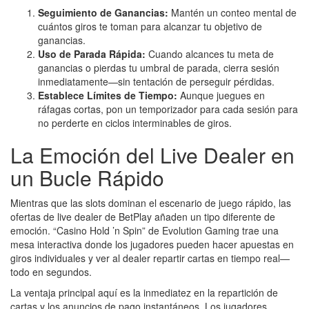
Seguimiento de Ganancias:
Mantén un conteo mental de
cuántos giros te toman para alcanzar tu objetivo de
ganancias.
Uso de Parada Rápida:
Cuando alcances tu meta de
ganancias o pierdas tu umbral de parada, cierra sesión
inmediatamente—sin tentación de perseguir pérdidas.
Establece Límites de Tiempo:
Aunque juegues en
ráfagas cortas, pon un temporizador para cada sesión para
no perderte en ciclos interminables de giros.
La Emoción del Live Dealer en
un Bucle Rápido
Mientras que las slots dominan el escenario de juego rápido, las
ofertas de live dealer de BetPlay añaden un tipo diferente de
emoción. “Casino Hold ’n Spin” de Evolution Gaming trae una
mesa interactiva donde los jugadores pueden hacer apuestas en
giros individuales y ver al dealer repartir cartas en tiempo real—
todo en segundos.
La ventaja principal aquí es la inmediatez en la repartición de
cartas y los anuncios de pago instantáneos. Los jugadores