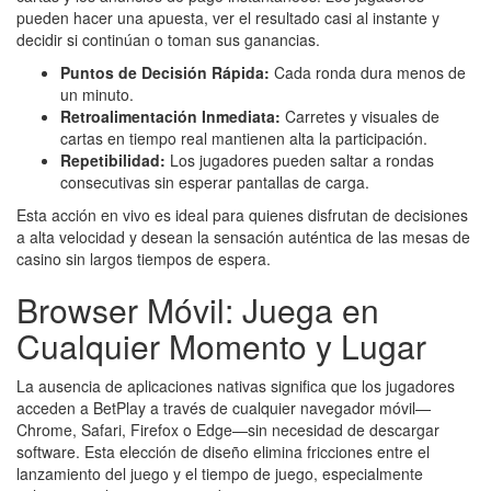
pueden hacer una apuesta, ver el resultado casi al instante y
decidir si continúan o toman sus ganancias.
Puntos de Decisión Rápida:
Cada ronda dura menos de
un minuto.
Retroalimentación Inmediata:
Carretes y visuales de
cartas en tiempo real mantienen alta la participación.
Repetibilidad:
Los jugadores pueden saltar a rondas
consecutivas sin esperar pantallas de carga.
Esta acción en vivo es ideal para quienes disfrutan de decisiones
a alta velocidad y desean la sensación auténtica de las mesas de
casino sin largos tiempos de espera.
Browser Móvil: Juega en
Cualquier Momento y Lugar
La ausencia de aplicaciones nativas significa que los jugadores
acceden a BetPlay a través de cualquier navegador móvil—
Chrome, Safari, Firefox o Edge—sin necesidad de descargar
software. Esta elección de diseño elimina fricciones entre el
lanzamiento del juego y el tiempo de juego, especialmente