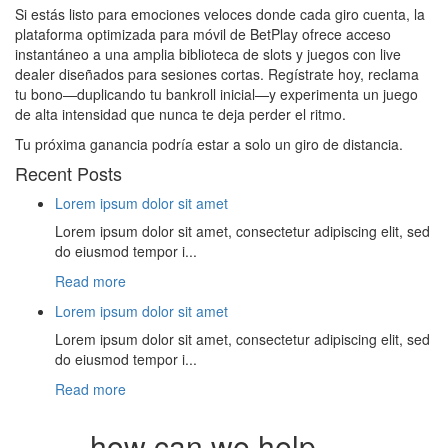
Si estás listo para emociones veloces donde cada giro cuenta, la
plataforma optimizada para móvil de BetPlay ofrece acceso
instantáneo a una amplia biblioteca de slots y juegos con live
dealer diseñados para sesiones cortas. Regístrate hoy, reclama
tu bono—duplicando tu bankroll inicial—y experimenta un juego
de alta intensidad que nunca te deja perder el ritmo.
Tu próxima ganancia podría estar a solo un giro de distancia.
Recent Posts
Lorem ipsum dolor sit amet
Lorem ipsum dolor sit amet, consectetur adipiscing elit, sed
do eiusmod tempor i...
Read more
Lorem ipsum dolor sit amet
Lorem ipsum dolor sit amet, consectetur adipiscing elit, sed
do eiusmod tempor i...
Read more
how can we help