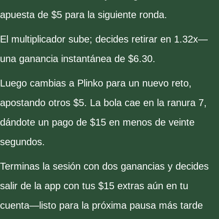
apuesta de $5 para la siguiente ronda.
El multiplicador sube; decides retirar en 1.32x—
una ganancia instantánea de $6.30.
Luego cambias a Plinko para un nuevo reto,
apostando otros $5. La bola cae en la ranura 7,
dándote un pago de $15 en menos de veinte
segundos.
Terminas la sesión con dos ganancias y decides
salir de la app con tus $15 extras aún en tu
cuenta—listo para la próxima pausa más tarde