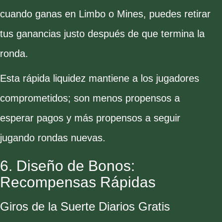
cuando ganas en Limbo o Mines, puedes retirar
tus ganancias justo después de que termina la
ronda.
Esta rápida liquidez mantiene a los jugadores
comprometidos; son menos propensos a
esperar pagos y más propensos a seguir
jugando rondas nuevas.
6. Diseño de Bonos:
Recompensas Rápidas
Giros de la Suerte Diarios Gratis