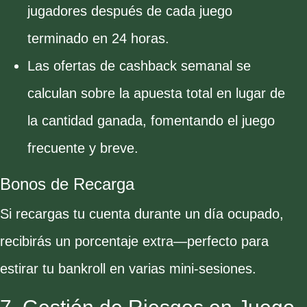
jugadores después de cada juego
terminado en 24 horas.
Las ofertas de cashback semanal se
calculan sobre la apuesta total en lugar de
la cantidad ganada, fomentando el juego
frecuente y breve.
Bonos de Recarga
Si recargas tu cuenta durante un día ocupado,
recibirás un porcentaje extra—perfecto para
estirar tu bankroll en varias mini‑sesiones.