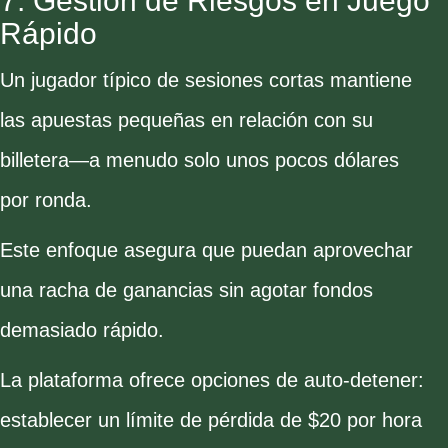
7. Gestión de Riesgos en Juego
Rápido
Un jugador típico de sesiones cortas mantiene
las apuestas pequeñas en relación con su
billetera—a menudo solo unos pocos dólares
por ronda.
Este enfoque asegura que puedan aprovechar
una racha de ganancias sin agotar fondos
demasiado rápido.
La plataforma ofrece opciones de auto‑detener:
establecer un límite de pérdida de $20 por hora