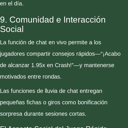
en el día.
9. Comunidad e Interacción
Social
La función de chat en vivo permite a los
jugadores compartir consejos rápidos—“¡Acabo
de alcanzar 1.95x en Crash!”—y mantenerse
motivados entre rondas.
Las funciones de lluvia de chat entregan
pequeñas fichas o giros como bonificación
sorpresa durante sesiones cortas.