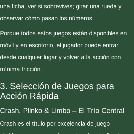
una ficha, ver si sobrevives; girar una rueda y
observar cómo pasan los números.
Porque todos estos juegos están disponibles en
móvil y en escritorio, el jugador puede entrar
desde cualquier lugar y volver a la acción con
mínima fricción.
3. Selección de Juegos para
Acción Rápida
Crash, Plinko & Limbo – El Trío Central
Crash es el título por excelencia de juego