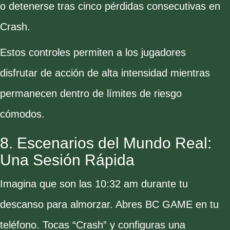
o detenerse tras cinco pérdidas consecutivas en
Crash.
Estos controles permiten a los jugadores
disfrutar de acción de alta intensidad mientras
permanecen dentro de límites de riesgo
cómodos.
8. Escenarios del Mundo Real:
Una Sesión Rápida
Imagina que son las 10:32 am durante tu
descanso para almorzar. Abres BC GAME en tu
teléfono. Tocas “Crash” y configuras una