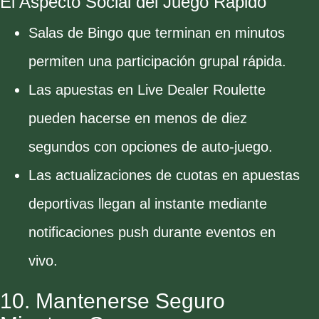
El Aspecto Social del Juego Rápido
Salas de Bingo que terminan en minutos
permiten una participación grupal rápida.
Las apuestas en Live Dealer Roulette
pueden hacerse en menos de diez
segundos con opciones de auto‑juego.
Las actualizaciones de cuotas en apuestas
deportivas llegan al instante mediante
notificaciones push durante eventos en
vivo.
10. Mantenerse Seguro