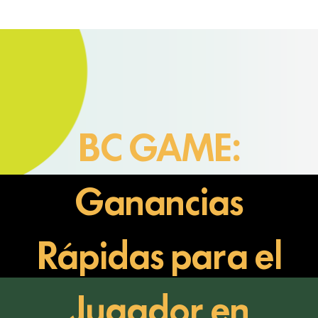
BC GAME:
Ganancias
Rápidas para el
Jugador en