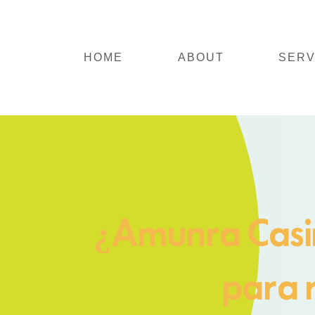
HOME
ABOUT
SERV
¿Amunra Casin
para 