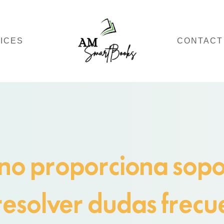
ICES
CONTACT
o proporciona sopo
resolver dudas frecu