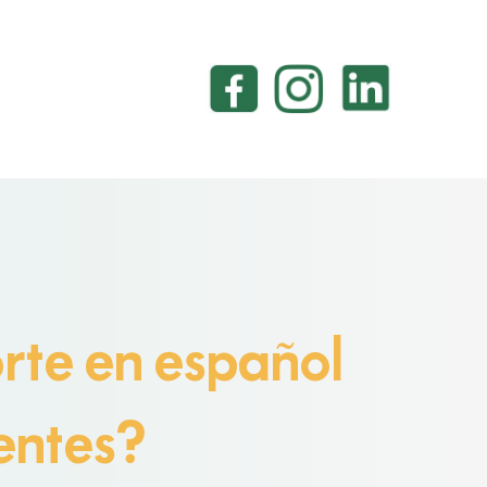
rte en español
entes?