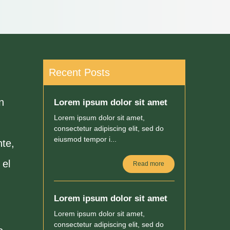
Recent Posts
n
Lorem ipsum dolor sit amet
Lorem ipsum dolor sit amet,
consectetur adipiscing elit, sed do
eiusmod tempor i...
te,
 el
Read more
,
Lorem ipsum dolor sit amet
Lorem ipsum dolor sit amet,
consectetur adipiscing elit, sed do