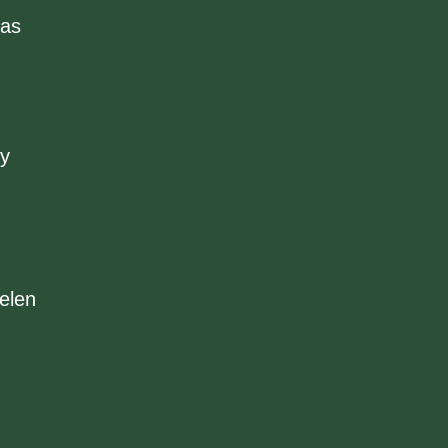
tas
 y
elen