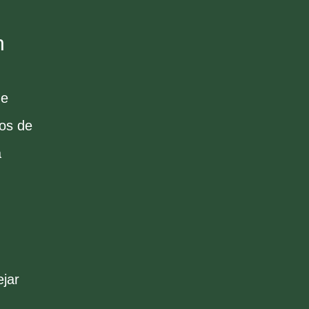
n
de
pos de
a
ejar