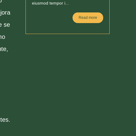
o
eiusmod tempor i...
jora
Read more
e se
mo
nte,
tes.