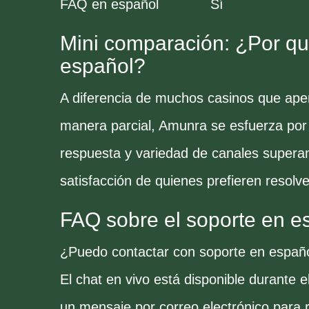
FAQ en español
Sí
Mini comparación: ¿Por qu
español?
A diferencia de muchos casinos que ape
manera parcial, Amunra se esfuerza por b
respuesta y variedad de canales supera
satisfacción de quienes prefieren resolv
FAQ sobre el soporte en 
¿Puedo contactar con soporte en españo
El chat en vivo está disponible durante 
un mensaje por correo electrónico para r