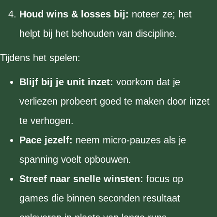
Houd wins & losses bij:
noteer ze; het
helpt bij het behouden van discipline.
Tijdens het spelen:
Blijf bij je unit inzet:
voorkom dat je
verliezen probeert goed te maken door inzet
te verhogen.
Pace jezelf:
neem micro‑pauzes als je
spanning voelt opbouwen.
Streef naar snelle winsten:
focus op
games die binnen seconden resultaat