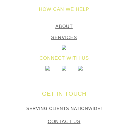
HOW CAN WE HELP
ABOUT
SERVICES
CONNECT WITH US
GET IN TOUCH
SERVING CLIENTS NATIONWIDE!
CONTACT US