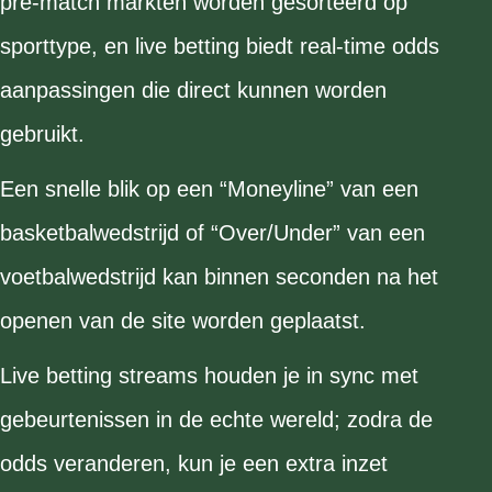
pre‑match markten worden gesorteerd op
sporttype, en live betting biedt real‑time odds
aanpassingen die direct kunnen worden
gebruikt.
Een snelle blik op een “Moneyline” van een
basketbalwedstrijd of “Over/Under” van een
voetbalwedstrijd kan binnen seconden na het
openen van de site worden geplaatst.
Live betting streams houden je in sync met
gebeurtenissen in de echte wereld; zodra de
odds veranderen, kun je een extra inzet