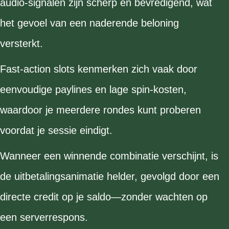
audio‑signalen zijn scherp en bevredigend, wat
het gevoel van een naderende beloning
versterkt.
Fast‑action slots kenmerken zich vaak door
eenvoudige paylines en lage spin‑kosten,
waardoor je meerdere rondes kunt proberen
voordat je sessie eindigt.
Wanneer een winnende combinatie verschijnt, is
de uitbetalingsanimatie helder, gevolgd door een
directe credit op je saldo—zonder wachten op
een serverrespons.