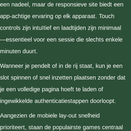
een nadeel, maar de responsieve site biedt een
app‑achtige ervaring op elk apparaat. Touch
controls zijn intuïtief en laadtijden zijn minimaal
—essentieel voor een sessie die slechts enkele
minuten duurt.
Wanneer je pendelt of in de rij staat, kun je een
slot spinnen of snel inzetten plaatsen zonder dat
je een volledige pagina hoeft te laden of
ingewikkelde authenticatiestappen doorloopt.
Aangezien de mobiele lay-out snelheid
prioriteert, staan de populairste games centraal