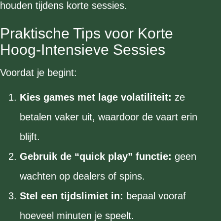
houden tijdens korte sessies.
Praktische Tips voor Korte
Hoog‑Intensieve Sessies
Voordat je begint:
Kies games met lage volatiliteit:
ze
betalen vaker uit, waardoor de vaart erin
blijft.
Gebruik de “quick play” functie:
geen
wachten op dealers of spins.
Stel een tijdslimiet in:
bepaal vooraf
hoeveel minuten je speelt.