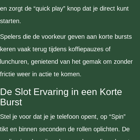
en zorgt de “quick play” knop dat je direct kunt
starten.
Spelers die de voorkeur geven aan korte bursts
keren vaak terug tijdens koffiepauzes of
lunchuren, genietend van het gemak om zonder
frictie weer in actie te komen.
De Slot Ervaring in een Korte
Burst
Stel je voor dat je je telefoon opent, op “Spin”
tikt en binnen seconden de rollen oplichten. De