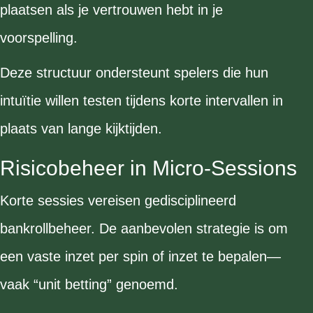
plaatsen als je vertrouwen hebt in je
voorspelling.
Deze structuur ondersteunt spelers die hun
intuïtie willen testen tijdens korte intervallen in
plaats van lange kijktijden.
Risicobeheer in Micro‑Sessions
Korte sessies vereisen gedisciplineerd
bankrollbeheer. De aanbevolen strategie is om
een vaste inzet per spin of inzet te bepalen—
vaak “unit betting” genoemd.