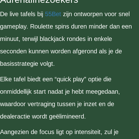
De live tafels bij
55Bet
zijn ontworpen voor snel
gameplay. Roulette spins duren minder dan een
minuut, terwijl blackjack rondes in enkele
seconden kunnen worden afgerond als je de
basisstrategie volgt.
Elke tafel biedt een “quick play” optie die
onmiddellijk start nadat je hebt meegedaan,
waardoor vertraging tussen je inzet en de
dealeractie wordt geëlimineerd.
Aangezien de focus ligt op intensiteit, zul je